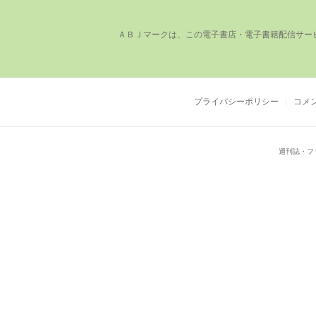
ＡＢＪマークは、この電⼦書店・電⼦書籍配信サー
プライバシーポリシー
コメ
週刊誌・フ