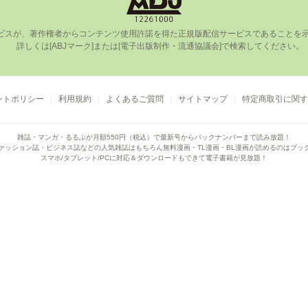
ビスが、著作権者からコンテンツ使⽤許諾を得た正規版配信サービスであることを⽰す
      詳しくは[ABJマーク]または[電⼦出版制作・流通協議会]で検索してください。

ントポリシー
利用規約
よくあるご質問
サイトマップ
特定商取引に関す
雑誌・マンガ・るるぶが月額550円（税込）で
最新号からバックナンバーまで読み放題！
ァッション誌・ビジネス誌などの人気雑誌はもちろん
無料漫画・TL漫画・BL漫画が読めるのはブッ
スマホ/タブレット/PCに対応＆ダウンロードもできて電子書籍が見放題！