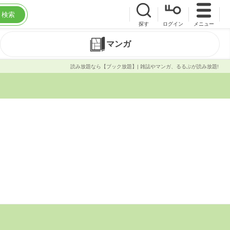
検索
探す
ログイン
メニュー
マンガ
読み放題なら【ブック放題】| 雑誌やマンガ、るるぶが読み放題!