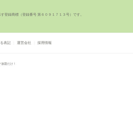
登録商標（登録番号 第６０９１７１３号）です。

る表記
運営会社
採用情報
ク放題だけ！