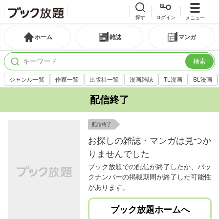
探す
ログイン
メニュー
ホーム
雑誌
マンガ
検索
ジャンル一覧
作家一覧
出版社一覧
漫画雑誌
TL漫画
BL漫画
配信終了
配信終了
お探しの雑誌・マンガは見つか
りませんでした
ブック放題での配信が終了したか、バッ
クナンバーの掲載期間が終了した可能性
があります。
ブック放題ホームへ