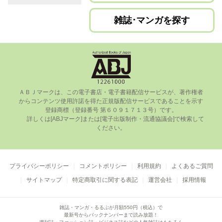
雑誌･マンガを探す
ＡＢＪマークは、この電⼦書店・電⼦書籍配信サービスが、著作権者
からコンテンツ使⽤許諾を得た正規版配信サービスであることを⽰す
登録商標（登録番号 第６０９１７１３号）です。

      詳しくは[ABJマーク]または[電⼦出版制作・流通協議会]で検索して
ください。

プライバシーポリシー
コメントポリシー
利用規約
よくあるご質問
サイトマップ
特定商取引に関する表記
運営会社
採用情報
雑誌・マンガ・るるぶが月額550円（税込）で
最新号からバックナンバーまで読み放題！