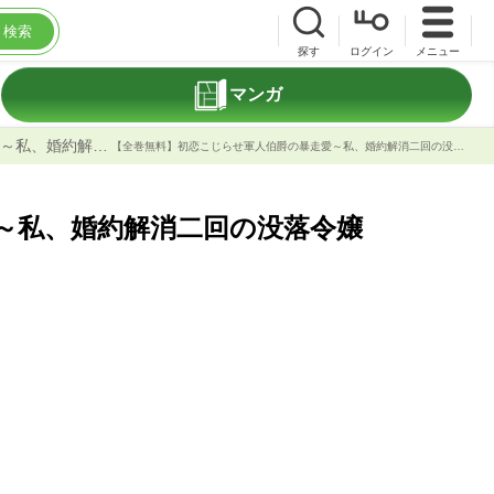
検索
探す
ログイン
メニュー
マンガ
初恋こじらせ軍人伯爵の暴走愛～私、婚約解消二回の没落令嬢なんですけど!?～
【全巻無料】初恋こじらせ軍人伯爵の暴走愛～私、婚約解消二回の没落令嬢なんですけど!?～ | 藤村綾生他 | 無料漫画読み放題ならブック放題
～私、婚約解消二回の没落令嬢