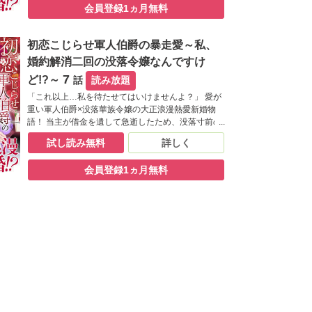
会員登録1ヵ月無料
務めた古賀家の長男・忠士が現れ、こう告げる。
「光子さんは、すでに私と婚約しています」――。
突然の求婚、身に覚えのない「約束」、幼き日の甘
初恋こじらせ軍人伯爵の暴走愛～私、
く苦い思い出。 悩み戸惑いながらも、いつしか光子
は、忠士の激しい愛情に蕩かされていき…。
婚約解消二回の没落令嬢なんですけ
7
ど!?～
話
読み放題
「これ以上…私を待たせてはいけませんよ？」 愛が
重い軍人伯爵×没落華族令嬢の大正浪漫熱愛新婚物
語！ 当主が借金を遺して急逝したため、没落寸前の
相馬伯爵家。 娘の光子は、父の誇りと夢を守るた
試し読み無料
詳しく
め、成金の男爵家とお見合いをすることにした。 と
ころが両家のパーティーの場に、相馬家家老を代々
会員登録1ヵ月無料
務めた古賀家の長男・忠士が現れ、こう告げる。
「光子さんは、すでに私と婚約しています」――。
突然の求婚、身に覚えのない「約束」、幼き日の甘
く苦い思い出。 悩み戸惑いながらも、いつしか光子
は、忠士の激しい愛情に蕩かされていき…。