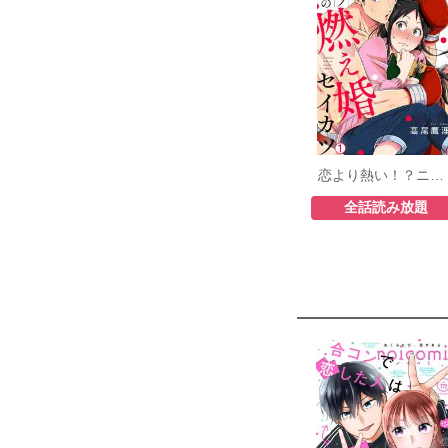
恋より熱い！？ニセモノ夫婦の燃え婚セイカツ
全話読み放題