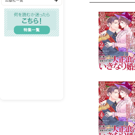
出版社一覧
歴史・時代
TL(ティーンズラブ)
レディコミ
BL(ボーイズラブ)
メンズエロ
成人漫画
BL(R18）