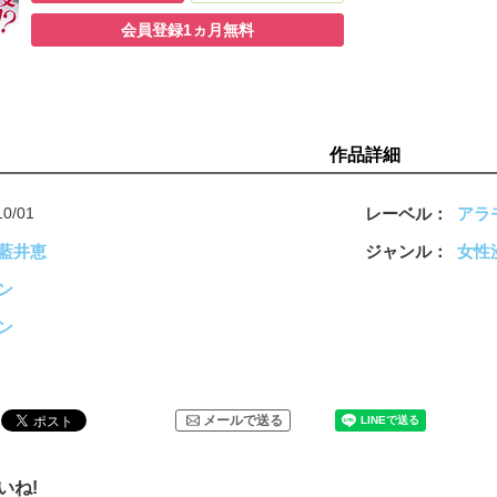
ころが両家のパーティーの場に、相馬家家老を代々
会員登録1ヵ月無料
務めた古賀家の長男・忠士が現れ、こう告げる。
「光子さんは、すでに私と婚約しています」――。
突然の求婚、身に覚えのない「約束」、幼き日の甘
く苦い思い出。 悩み戸惑いながらも、いつしか光子
は、忠士の激しい愛情に蕩かされていき…。
作品詳細
10/01
レーベル
アラ
藍井恵
ジャンル
女性
ン
ン
メールで送る
いね!