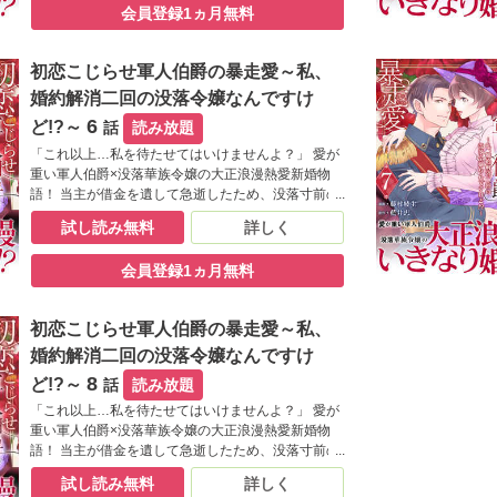
会員登録1ヵ月無料
務めた古賀家の長男・忠士が現れ、こう告げる。
「光子さんは、すでに私と婚約しています」――。
突然の求婚、身に覚えのない「約束」、幼き日の甘
初恋こじらせ軍人伯爵の暴走愛～私、
く苦い思い出。 悩み戸惑いながらも、いつしか光子
は、忠士の激しい愛情に蕩かされていき…。
婚約解消二回の没落令嬢なんですけ
6
ど!?～
話
読み放題
「これ以上…私を待たせてはいけませんよ？」 愛が
重い軍人伯爵×没落華族令嬢の大正浪漫熱愛新婚物
語！ 当主が借金を遺して急逝したため、没落寸前の
相馬伯爵家。 娘の光子は、父の誇りと夢を守るた
試し読み無料
詳しく
め、成金の男爵家とお見合いをすることにした。 と
ころが両家のパーティーの場に、相馬家家老を代々
会員登録1ヵ月無料
務めた古賀家の長男・忠士が現れ、こう告げる。
「光子さんは、すでに私と婚約しています」――。
突然の求婚、身に覚えのない「約束」、幼き日の甘
初恋こじらせ軍人伯爵の暴走愛～私、
く苦い思い出。 悩み戸惑いながらも、いつしか光子
は、忠士の激しい愛情に蕩かされていき…。
婚約解消二回の没落令嬢なんですけ
8
ど!?～
話
読み放題
「これ以上…私を待たせてはいけませんよ？」 愛が
重い軍人伯爵×没落華族令嬢の大正浪漫熱愛新婚物
語！ 当主が借金を遺して急逝したため、没落寸前の
相馬伯爵家。 娘の光子は、父の誇りと夢を守るた
試し読み無料
詳しく
め、成金の男爵家とお見合いをすることにした。 と