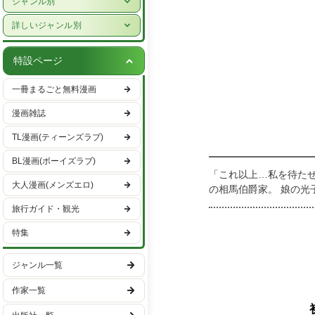
ジャンル別
女性ライフスタイル・健康
少年漫画
詳しいジャンル別
グルメ・レシピ
青年漫画
ハーレクイン
車・バイク
特設ページ
少女漫画
恋愛・ラブコメ
趣味・エンタメ
一冊まるごと無料漫画
女性漫画
ヒューマンドラマ
スポーツ・アウトドア
漫画雑誌
バトル・アクション
男性ライフスタイル
TL漫画(ティーンズラブ)
ファンタジー・SF
国内旅行
BL漫画(ボーイズラブ)
異世界・転生
「これ以上…私を待たせ
海外旅行
大人漫画(メンズエロ)
の相馬伯爵家。 娘の光
ミステリー・サスペンス
代々務めた古賀家の長男
旅行ガイド・観光
ホラー
の甘く苦い思い出。 
特集
日常
学園
ジャンル一覧
ギャグ・コメディー
作家一覧
スポーツ