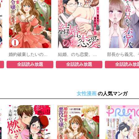
婚約破棄したいので悪役令嬢演じます
結婚、のち恋愛。～冷徹御曹司と身代わり結婚～
全話読み放題
全話読み放題
全話読み放
女性漫画
の人気マンガ