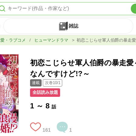
雑誌
恋愛・ラブコメ
/
ヒューマンドラマ
初恋こじらせ軍人伯爵の暴走愛
なんですけど!?～
連載
次巻10/1
全話読み放題
1 ～ 8
話
161
1