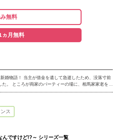
読み無料
1ヵ月無料
愛新婚物語！ 当主が借金を遺して急逝したため、没落寸前
した。 ところが両家のパーティーの場に、相馬家家老を
す」――。 突然の求婚、身に覚えのない「約束」、幼き日
き…。
ンス
んですけど!?～ シリーズ一覧