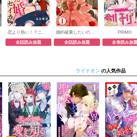
恋より熱い！？ニセモノ夫婦の燃え婚セイカツ
婚約破棄したいので悪役令嬢演じます
PRIMO
全話読み放題
全話読み放題
全巻読み放
ライドオン
の人気作品