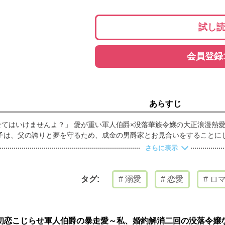
試し
会員登録
あらすじ
てはいけませんよ？」 愛が重い軍人伯爵×没落華族令嬢の大正浪漫熱
子は、父の誇りと夢を守るため、成金の男爵家とお見合いをすることに
・忠士が現れ、こう告げる。 「光子さんは、すでに私と婚約していま
さらに表示
悩み戸惑いながらも、いつしか光子は、忠士の激しい愛情に蕩かされてい
溺愛
恋愛
ロマ
タグ:
初恋こじらせ軍人伯爵の暴走愛～私、婚約解消二回の没落令嬢な