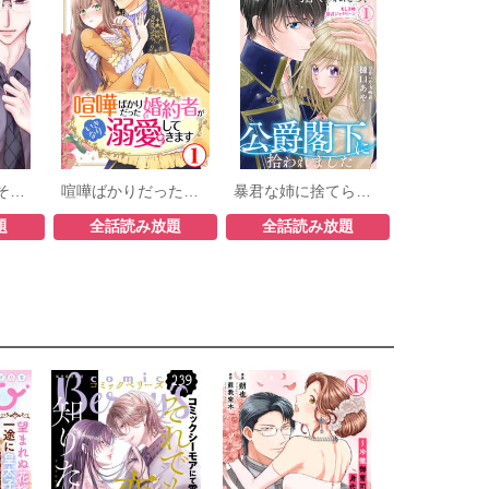
部長から義兄、そして恋人!?
喧嘩ばかりだった婚約者がいきなり溺愛してきます
暴君な姉に捨てられたら、公爵閣下に拾われました
題
全話読み放題
全話読み放題