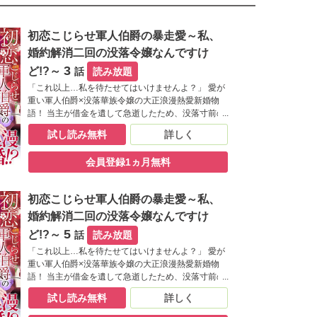
初恋こじらせ軍人伯爵の暴走愛～私、
婚約解消二回の没落令嬢なんですけ
3
ど!?～
話
読み放題
「これ以上…私を待たせてはいけませんよ？」 愛が
重い軍人伯爵×没落華族令嬢の大正浪漫熱愛新婚物
語！ 当主が借金を遺して急逝したため、没落寸前の
相馬伯爵家。 娘の光子は、父の誇りと夢を守るた
試し読み無料
詳しく
め、成金の男爵家とお見合いをすることにした。 と
ころが両家のパーティーの場に、相馬家家老を代々
会員登録1ヵ月無料
務めた古賀家の長男・忠士が現れ、こう告げる。
「光子さんは、すでに私と婚約しています」――。
突然の求婚、身に覚えのない「約束」、幼き日の甘
初恋こじらせ軍人伯爵の暴走愛～私、
く苦い思い出。 悩み戸惑いながらも、いつしか光子
は、忠士の激しい愛情に蕩かされていき…。
婚約解消二回の没落令嬢なんですけ
5
ど!?～
話
読み放題
「これ以上…私を待たせてはいけませんよ？」 愛が
重い軍人伯爵×没落華族令嬢の大正浪漫熱愛新婚物
語！ 当主が借金を遺して急逝したため、没落寸前の
相馬伯爵家。 娘の光子は、父の誇りと夢を守るた
試し読み無料
詳しく
め、成金の男爵家とお見合いをすることにした。 と
ころが両家のパーティーの場に、相馬家家老を代々