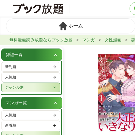
ホーム
無料漫画読み放題ならブック放題
マンガ
女性漫画
雑誌一覧
新刊順
人気順
ジャンル別
週刊誌
マンガ一覧
実話・娯楽
人気順
ビジネス・IT・マネー
新着順
女性ファッション・美容