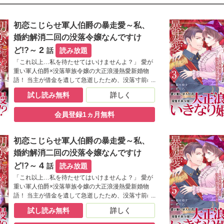
初恋こじらせ軍人伯爵の暴走愛～私、
婚約解消二回の没落令嬢なんですけ
2
ど!?～
話
読み放題
「これ以上…私を待たせてはいけませんよ？」 愛が
重い軍人伯爵×没落華族令嬢の大正浪漫熱愛新婚物
語！ 当主が借金を遺して急逝したため、没落寸前の
相馬伯爵家。 娘の光子は、父の誇りと夢を守るた
試し読み無料
詳しく
め、成金の男爵家とお見合いをすることにした。 と
ころが両家のパーティーの場に、相馬家家老を代々
会員登録1ヵ月無料
務めた古賀家の長男・忠士が現れ、こう告げる。
「光子さんは、すでに私と婚約しています」――。
突然の求婚、身に覚えのない「約束」、幼き日の甘
初恋こじらせ軍人伯爵の暴走愛～私、
く苦い思い出。 悩み戸惑いながらも、いつしか光子
は、忠士の激しい愛情に蕩かされていき…。
婚約解消二回の没落令嬢なんですけ
4
ど!?～
話
読み放題
「これ以上…私を待たせてはいけませんよ？」 愛が
重い軍人伯爵×没落華族令嬢の大正浪漫熱愛新婚物
語！ 当主が借金を遺して急逝したため、没落寸前の
相馬伯爵家。 娘の光子は、父の誇りと夢を守るた
試し読み無料
詳しく
め、成金の男爵家とお見合いをすることにした。 と
ころが両家のパーティーの場に、相馬家家老を代々