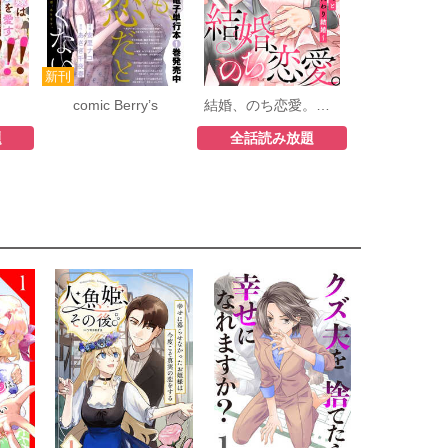
comic Berry’s
結婚、のち恋愛。～冷徹御曹司と身代わり結婚～
題
全話読み放題