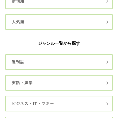
新刊順
人気順
ジャンル一覧から探す
週刊誌
実話・娯楽
ビジネス・IT・マネー