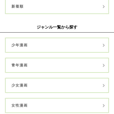
新着順
ジャンル一覧から探す
少年漫画
青年漫画
少女漫画
女性漫画