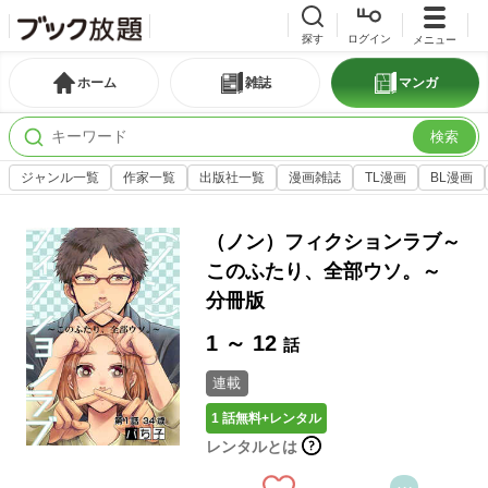
探す
ログイン
メニュー
ホーム
雑誌
マンガ
検索
ジャンル一覧
作家一覧
出版社一覧
漫画雑誌
TL漫画
BL漫画
（ノン）フィクションラブ～
このふたり、全部ウソ。～
分冊版
1 ～ 12
話
連載
1 話無料+レンタル
レンタルとは