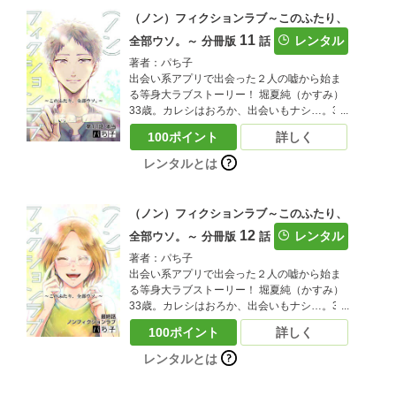
ていることも忘れ、良い男性に出会えたか
（ノン）フィクションラブ～このふたり、
も…！ とうかれる夏純だったが、実は
11
レンタル
全部ウソ。～ 分冊版
話
【jyun】にも秘密があって…!?
著者：パち子
出会い系アプリで出会った２人の嘘から始ま
る等身大ラブストーリー！ 堀夏純（かすみ）
33歳。カレシはおろか、出会いもナシ…。34
歳の誕生日を目前にヤケクソ気分になった夏
100ポイント
詳しく
純は、酔った勢いで“22歳”と偽り、出会い系
アプリに登録してしまう！ 不健全なメッセー
レンタルとは
ジばかりが届くなか、【jyun】からの誠実な
メッセージが目にとまる。 自分が年齢を偽っ
ていることも忘れ、良い男性に出会えたか
（ノン）フィクションラブ～このふたり、
も…！ とうかれる夏純だったが、実は
12
レンタル
全部ウソ。～ 分冊版
話
【jyun】にも秘密があって・・・!?
著者：パち子
出会い系アプリで出会った２人の嘘から始ま
る等身大ラブストーリー！ 堀夏純（かすみ）
33歳。カレシはおろか、出会いもナシ…。34
歳の誕生日を目前にヤケクソ気分になった夏
100ポイント
詳しく
純は、酔った勢いで“22歳”と偽り、出会い系
アプリに登録してしまう！ 不健全なメッセー
レンタルとは
ジばかりが届くなか、【jyun】からの誠実な
メッセージが目にとまる。 自分が年齢を偽っ