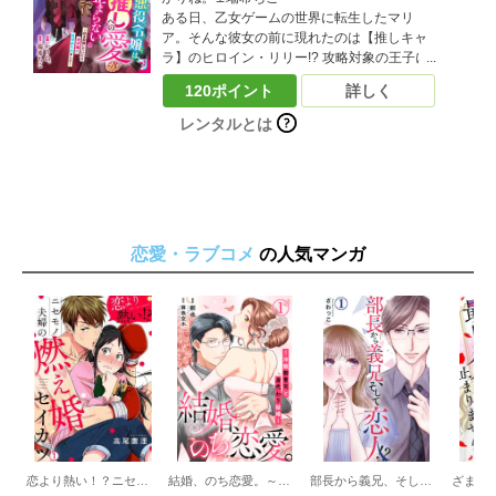
ルに目を付けられてしまい!?推しのリリーに
ある日、乙女ゲームの世界に転生したマリ
近づきたいマリアと、迫りくるアル…三つ巴
ア。そんな彼女の前に現れたのは【推しキャ
の王宮ファンタジーがここに開幕！（この作
ラ】のヒロイン・リリー!? 攻略対象の王子に
品は電子コミック誌Berry’ｓ fantasy Vol.40に
は見向きもせず、前世でリリーを推していた
収録されています。重複購入にご注意くださ
120ポイント
詳しく
マリアは大興奮！ しかし、取り巻きと一緒に
い)
リリーをいじめる悪役令嬢に転生していたこ
レンタルとは
とが発覚――？嫌われキャラでこのままだと
追放エンド…落ち込むマリアだったが、ある
事に気づく。「もしかして…悪役令嬢を演じ
つつ、リリーをいじめから守れれば、お近づ
きになれる…？」大好きな推しの笑顔を守る
為、悪役令嬢を演じ切ることにしたマリア！
恋愛・ラブコメ
の人気マンガ
しかし、リリーと結ばれるはずの王子様・ア
ルに目を付けられてしまい!?推しのリリーに
近づきたいマリアと、迫りくるアル…三つ巴
の王宮ファンタジーがここに開幕！（この作
品は電子コミック誌Berry’ｓ fantasy Vol.41に
収録されています。重複購入にご注意くださ
い)
恋より熱い！？ニセモノ夫婦の燃え婚セイカツ
結婚、のち恋愛。～冷徹御曹司と身代わり結婚～
部長から義兄、そして恋人!?