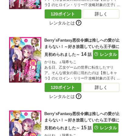
の王宮ファンタジーがここに開幕！（この作
ラ】のヒロイン・リリー!? 攻略対象の王子に
品は電子コミック誌Berry’ｓ fantasy Vol.38に
は見向きもせず、前世でリリーを推していた
収録されています。重複購入にご注意くださ
120ポイント
詳しく
マリアは大興奮！ しかし、取り巻きと一緒に
い)
リリーをいじめる悪役令嬢に転生していたこ
レンタルとは
とが発覚――？嫌われキャラでこのままだと
追放エンド…落ち込むマリアだったが、ある
事に気づく。「もしかして…悪役令嬢を演じ
Berry’sFantasy悪役令嬢は推しへの愛が止
つつ、リリーをいじめから守れれば、お近づ
まらない！～好き放題していたら王子様に
きになれる…？」大好きな推しの笑顔を守る
14
為、悪役令嬢を演じ切ることにしたマリア！
レンタル
見初められました～
話
しかし、リリーと結ばれるはずの王子様・ア
かりね。⊥瑞希ちこ
ルに目を付けられてしまい!?推しのリリーに
ある日、乙女ゲームの世界に転生したマリ
近づきたいマリアと、迫りくるアル…三つ巴
ア。そんな彼女の前に現れたのは【推しキャ
の王宮ファンタジーがここに開幕！（この作
ラ】のヒロイン・リリー!? 攻略対象の王子に
品は電子コミック誌Berry’ｓ fantasy Vol.39に
は見向きもせず、前世でリリーを推していた
収録されています。重複購入にご注意くださ
120ポイント
詳しく
マリアは大興奮！ しかし、取り巻きと一緒に
い)
リリーをいじめる悪役令嬢に転生していたこ
レンタルとは
とが発覚――？嫌われキャラでこのままだと
追放エンド…落ち込むマリアだったが、ある
事に気づく。「もしかして…悪役令嬢を演じ
Berry’sFantasy悪役令嬢は推しへの愛が止
つつ、リリーをいじめから守れれば、お近づ
まらない！～好き放題していたら王子様に
きになれる…？」大好きな推しの笑顔を守る
15
為、悪役令嬢を演じ切ることにしたマリア！
レンタル
見初められました～
話
しかし、リリーと結ばれるはずの王子様・ア
かりね。⊥瑞希ちこ