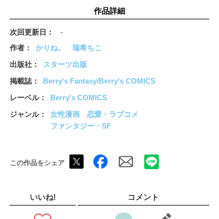
に目を付けられてしまい!?推しのリリーに近づきたいマリアと、
作品詳細
迫りくるアル…三つ巴の王宮ファンタジーがここに開幕！（この
作品は電子コミック誌Berry’ｓ fantasy Vol.21に収録されていま
次回更新日
-
す。重複購入にご注意ください)
作者
かりね。
瑞希ちこ
出版社
スターツ出版
掲載誌
Berry's Fantasy/Berry's COMICS
レーベル
Berry's COMICS
ジャンル
女性漫画
恋愛・ラブコメ
ファンタジー・SF
この作品をシェア
いいね!
コメント