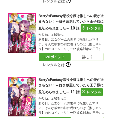
レンタルとは
とが発覚――？嫌われキャラでこのままだと
追放エンド…落ち込むマリアだったが、ある
事に気づく。「もしかして…悪役令嬢を演じ
Berry’sFantasy悪役令嬢は推しへの愛が止
つつ、リリーをいじめから守れれば、お近づ
まらない！～好き放題していたら王子様に
きになれる…？」大好きな推しの笑顔を守る
10
為、悪役令嬢を演じ切ることにしたマリア！
レンタル
見初められました～
話
しかし、リリーと結ばれるはずの王子様・ア
かりね。⊥瑞希ちこ
ルに目を付けられてしまい!?推しのリリーに
ある日、乙女ゲームの世界に転生したマリ
近づきたいマリアと、迫りくるアル…三つ巴
ア。そんな彼女の前に現れたのは【推しキャ
の王宮ファンタジーがここに開幕！（この作
ラ】のヒロイン・リリー!? 攻略対象の王子に
品は電子コミック誌Berry’ｓ fantasy Vol.34に
は見向きもせず、前世でリリーを推していた
収録されています。重複購入にご注意くださ
120ポイント
詳しく
マリアは大興奮！ しかし、取り巻きと一緒に
い)
リリーをいじめる悪役令嬢に転生していたこ
レンタルとは
とが発覚――？嫌われキャラでこのままだと
追放エンド…落ち込むマリアだったが、ある
事に気づく。「もしかして…悪役令嬢を演じ
Berry’sFantasy悪役令嬢は推しへの愛が止
つつ、リリーをいじめから守れれば、お近づ
まらない！～好き放題していたら王子様に
きになれる…？」大好きな推しの笑顔を守る
11
為、悪役令嬢を演じ切ることにしたマリア！
レンタル
見初められました～
話
しかし、リリーと結ばれるはずの王子様・ア
かりね。⊥瑞希ちこ
ルに目を付けられてしまい!?推しのリリーに
ある日、乙女ゲームの世界に転生したマリ
近づきたいマリアと、迫りくるアル…三つ巴
ア。そんな彼女の前に現れたのは【推しキャ
の王宮ファンタジーがここに開幕！（この作
ラ】のヒロイン・リリー!? 攻略対象の王子に
品は電子コミック誌Berry’ｓ fantasy Vol.35に
は見向きもせず、前世でリリーを推していた