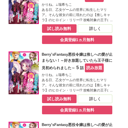
しかし、リリーと結ばれるはずの王子様・ア
かりね。⊥瑞希ちこ
ルに目を付けられてしまい!?推しのリリーに
ある日、乙女ゲームの世界に転生したマリ
近づきたいマリアと、迫りくるアル…三つ巴
ア。そんな彼女の前に現れたのは【推しキャ
の王宮ファンタジーがここに開幕！（この作
ラ】のヒロイン・リリー!? 攻略対象の王子に
品は電子コミック誌Berry’ｓ fantasy Vol.25に
は見向きもせず、前世でリリーを推していた
収録されています。重複購入にご注意くださ
試し読み無料
詳しく
マリアは大興奮！ しかし、取り巻きと一緒に
い)
リリーをいじめる悪役令嬢に転生していたこ
会員登録1ヵ月無料
とが発覚――？嫌われキャラでこのままだと
追放エンド…落ち込むマリアだったが、ある
事に気づく。「もしかして…悪役令嬢を演じ
Berry’sFantasy悪役令嬢は推しへの愛が止
つつ、リリーをいじめから守れれば、お近づ
まらない！～好き放題していたら王子様に
きになれる…？」大好きな推しの笑顔を守る
為、悪役令嬢を演じ切ることにしたマリア！
5
読み放題
見初められました～
話
しかし、リリーと結ばれるはずの王子様・ア
かりね。⊥瑞希ちこ
ルに目を付けられてしまい!?推しのリリーに
ある日、乙女ゲームの世界に転生したマリ
近づきたいマリアと、迫りくるアル…三つ巴
ア。そんな彼女の前に現れたのは【推しキャ
の王宮ファンタジーがここに開幕！（この作
ラ】のヒロイン・リリー!? 攻略対象の王子に
品は電子コミック誌Berry’ｓ fantasy Vol.279
は見向きもせず、前世でリリーを推していた
に収録されています。重複購入にご注意くだ
試し読み無料
詳しく
マリアは大興奮！ しかし、取り巻きと一緒に
さい)
リリーをいじめる悪役令嬢に転生していたこ
会員登録1ヵ月無料
とが発覚――？嫌われキャラでこのままだと
追放エンド…落ち込むマリアだったが、ある
事に気づく。「もしかして…悪役令嬢を演じ
Berry’sFantasy悪役令嬢は推しへの愛が止
つつ、リリーをいじめから守れれば、お近づ