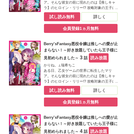
ア。そんな彼女の前に現れたのは【推しキャ
ラ】のヒロイン・リリー!? 攻略対象の王子に
は見向きもせず、前世でリリーを推していた
試し読み無料
詳しく
マリアは大興奮！ しかし、取り巻きと一緒に
リリーをいじめる悪役令嬢に転生していたこ
会員登録1ヵ月無料
とが発覚――？嫌われキャラでこのままだと
追放エンド…落ち込むマリアだったが、ある
事に気づく。「もしかして…悪役令嬢を演じ
Berry’sFantasy悪役令嬢は推しへの愛が止
つつ、リリーをいじめから守れれば、お近づ
まらない！～好き放題していたら王子様に
きになれる…？」大好きな推しの笑顔を守る
為、悪役令嬢を演じ切ることにしたマリア！
3
読み放題
見初められました～
話
しかし、リリーと結ばれるはずの王子様・ア
かりね。⊥瑞希ちこ
ルに目を付けられてしまい!?推しのリリーに
ある日、乙女ゲームの世界に転生したマリ
近づきたいマリアと、迫りくるアル…三つ巴
ア。そんな彼女の前に現れたのは【推しキャ
の王宮ファンタジーがここに開幕！（この作
ラ】のヒロイン・リリー!? 攻略対象の王子に
品は電子コミック誌Berry’ｓ fantasy Vol.23に
は見向きもせず、前世でリリーを推していた
収録されています。重複購入にご注意くださ
試し読み無料
詳しく
マリアは大興奮！ しかし、取り巻きと一緒に
い)
リリーをいじめる悪役令嬢に転生していたこ
会員登録1ヵ月無料
とが発覚――？嫌われキャラでこのままだと
追放エンド…落ち込むマリアだったが、ある
事に気づく。「もしかして…悪役令嬢を演じ
Berry’sFantasy悪役令嬢は推しへの愛が止
つつ、リリーをいじめから守れれば、お近づ
まらない！～好き放題していたら王子様に
きになれる…？」大好きな推しの笑顔を守る
為、悪役令嬢を演じ切ることにしたマリア！
4
読み放題
見初められました～
話