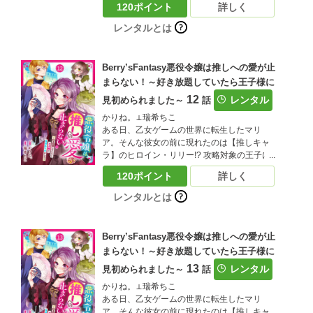
収録されています。重複購入にご注意くださ
120ポイント
詳しく
マリアは大興奮！ しかし、取り巻きと一緒に
い)
リリーをいじめる悪役令嬢に転生していたこ
レンタルとは
とが発覚――？嫌われキャラでこのままだと
追放エンド…落ち込むマリアだったが、ある
事に気づく。「もしかして…悪役令嬢を演じ
Berry’sFantasy悪役令嬢は推しへの愛が止
つつ、リリーをいじめから守れれば、お近づ
まらない！～好き放題していたら王子様に
きになれる…？」大好きな推しの笑顔を守る
12
為、悪役令嬢を演じ切ることにしたマリア！
レンタル
見初められました～
話
しかし、リリーと結ばれるはずの王子様・ア
かりね。⊥瑞希ちこ
ルに目を付けられてしまい!?推しのリリーに
ある日、乙女ゲームの世界に転生したマリ
近づきたいマリアと、迫りくるアル…三つ巴
ア。そんな彼女の前に現れたのは【推しキャ
の王宮ファンタジーがここに開幕！（この作
ラ】のヒロイン・リリー!? 攻略対象の王子に
品は電子コミック誌Berry’ｓ fantasy Vol.36に
は見向きもせず、前世でリリーを推していた
収録されています。重複購入にご注意くださ
120ポイント
詳しく
マリアは大興奮！ しかし、取り巻きと一緒に
い)
リリーをいじめる悪役令嬢に転生していたこ
レンタルとは
とが発覚――？嫌われキャラでこのままだと
追放エンド…落ち込むマリアだったが、ある
事に気づく。「もしかして…悪役令嬢を演じ
Berry’sFantasy悪役令嬢は推しへの愛が止
つつ、リリーをいじめから守れれば、お近づ
まらない！～好き放題していたら王子様に
きになれる…？」大好きな推しの笑顔を守る
13
為、悪役令嬢を演じ切ることにしたマリア！
レンタル
見初められました～
話
しかし、リリーと結ばれるはずの王子様・ア
かりね。⊥瑞希ちこ
ルに目を付けられてしまい!?推しのリリーに
ある日、乙女ゲームの世界に転生したマリ
近づきたいマリアと、迫りくるアル…三つ巴
ア。そんな彼女の前に現れたのは【推しキャ