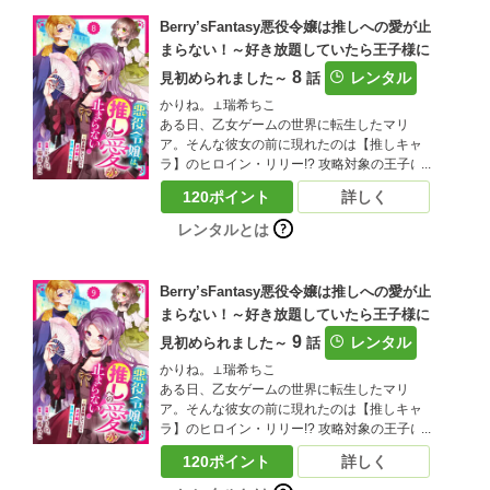
事に気づく。「もしかして…悪役令嬢を演じ
Berry’sFantasy悪役令嬢は推しへの愛が止
つつ、リリーをいじめから守れれば、お近づ
まらない！～好き放題していたら王子様に
きになれる…？」大好きな推しの笑顔を守る
8
為、悪役令嬢を演じ切ることにしたマリア！
レンタル
見初められました～
話
しかし、リリーと結ばれるはずの王子様・ア
かりね。⊥瑞希ちこ
ルに目を付けられてしまい!?推しのリリーに
ある日、乙女ゲームの世界に転生したマリ
近づきたいマリアと、迫りくるアル…三つ巴
ア。そんな彼女の前に現れたのは【推しキャ
の王宮ファンタジーがここに開幕！（この作
ラ】のヒロイン・リリー!? 攻略対象の王子に
品は電子コミック誌Berry’ｓ fantasy Vol.32に
は見向きもせず、前世でリリーを推していた
収録されています。重複購入にご注意くださ
120ポイント
詳しく
マリアは大興奮！ しかし、取り巻きと一緒に
い)
リリーをいじめる悪役令嬢に転生していたこ
レンタルとは
とが発覚――？嫌われキャラでこのままだと
追放エンド…落ち込むマリアだったが、ある
事に気づく。「もしかして…悪役令嬢を演じ
Berry’sFantasy悪役令嬢は推しへの愛が止
つつ、リリーをいじめから守れれば、お近づ
まらない！～好き放題していたら王子様に
きになれる…？」大好きな推しの笑顔を守る
9
為、悪役令嬢を演じ切ることにしたマリア！
レンタル
見初められました～
話
しかし、リリーと結ばれるはずの王子様・ア
かりね。⊥瑞希ちこ
ルに目を付けられてしまい!?推しのリリーに
ある日、乙女ゲームの世界に転生したマリ
近づきたいマリアと、迫りくるアル…三つ巴
ア。そんな彼女の前に現れたのは【推しキャ
の王宮ファンタジーがここに開幕！（この作
ラ】のヒロイン・リリー!? 攻略対象の王子に
品は電子コミック誌Berry’ｓ fantasy Vol.33に
は見向きもせず、前世でリリーを推していた
収録されています。重複購入にご注意くださ
120ポイント
詳しく
マリアは大興奮！ しかし、取り巻きと一緒に
い)
リリーをいじめる悪役令嬢に転生していたこ