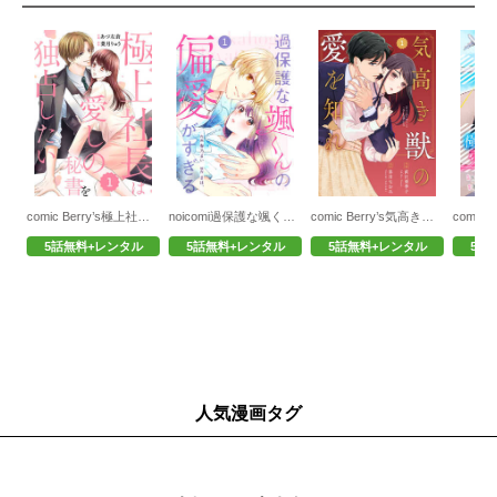
comic Berry’s極上社長は愛しの秘書を独占したい
noicomi過保護な颯くんの偏愛がすぎる
comic Berry’s気高き獣の愛を知れ
5話無料+レンタル
5話無料+レンタル
5話無料+レンタル
5話
人気漫画タグ