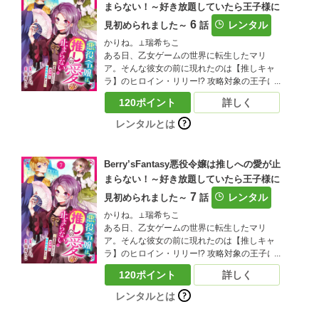
まらない！～好き放題していたら王子様に
きになれる…？」大好きな推しの笑顔を守る
為、悪役令嬢を演じ切ることにしたマリア！
6
レンタル
見初められました～
話
しかし、リリーと結ばれるはずの王子様・ア
かりね。⊥瑞希ちこ
ルに目を付けられてしまい!?推しのリリーに
ある日、乙女ゲームの世界に転生したマリ
近づきたいマリアと、迫りくるアル…三つ巴
ア。そんな彼女の前に現れたのは【推しキャ
の王宮ファンタジーがここに開幕！（この作
ラ】のヒロイン・リリー!? 攻略対象の王子に
品は電子コミック誌Berry’ｓ fantasy Vol.299
は見向きもせず、前世でリリーを推していた
に収録されています。重複購入にご注意くだ
120ポイント
詳しく
マリアは大興奮！ しかし、取り巻きと一緒に
さい)
リリーをいじめる悪役令嬢に転生していたこ
レンタルとは
とが発覚――？嫌われキャラでこのままだと
追放エンド…落ち込むマリアだったが、ある
事に気づく。「もしかして…悪役令嬢を演じ
Berry’sFantasy悪役令嬢は推しへの愛が止
つつ、リリーをいじめから守れれば、お近づ
まらない！～好き放題していたら王子様に
きになれる…？」大好きな推しの笑顔を守る
7
為、悪役令嬢を演じ切ることにしたマリア！
レンタル
見初められました～
話
しかし、リリーと結ばれるはずの王子様・ア
かりね。⊥瑞希ちこ
ルに目を付けられてしまい!?推しのリリーに
ある日、乙女ゲームの世界に転生したマリ
近づきたいマリアと、迫りくるアル…三つ巴
ア。そんな彼女の前に現れたのは【推しキャ
の王宮ファンタジーがここに開幕！（この作
ラ】のヒロイン・リリー!? 攻略対象の王子に
品は電子コミック誌Berry’ｓ fantasy Vol.31に
は見向きもせず、前世でリリーを推していた
収録されています。重複購入にご注意くださ
120ポイント
詳しく
マリアは大興奮！ しかし、取り巻きと一緒に
い)
リリーをいじめる悪役令嬢に転生していたこ
レンタルとは
とが発覚――？嫌われキャラでこのままだと
追放エンド…落ち込むマリアだったが、ある