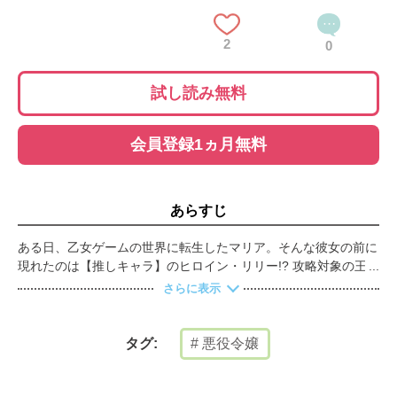
2
0
試し読み無料
会員登録1ヵ月無料
あらすじ
ある日、乙女ゲームの世界に転生したマリア。そんな彼女の前に
現れたのは【推しキャラ】のヒロイン・リリー!? 攻略対象の王子
には見向きもせず、前世でリリーを推していたマリアは大興奮！
さらに表示
しかし、取り巻きと一緒にリリーをいじめる悪役令嬢に転生して
いたことが発覚――？嫌われキャラでこのままだと追放エンド…
落ち込むマリアだったが、ある事に気づく。「もしかして…悪役
悪役令嬢
タグ:
令嬢を演じつつ、リリーをいじめから守れれば、お近づきになれ
る…？」大好きな推しの笑顔を守る為、悪役令嬢を演じ切ること
にしたマリア！ しかし、リリーと結ばれるはずの王子様・アル