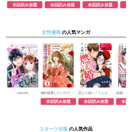
全話読み放題
全話読み放題
全話読み放題
全
女性漫画
の人気マンガ
noicomi
婚約破棄したいので悪役令嬢演じます
恋より熱い！？ニセモノ夫婦の燃え婚セイカツ
全話読み放題
全話読み放題
全話
スターツ出版
の人気作品