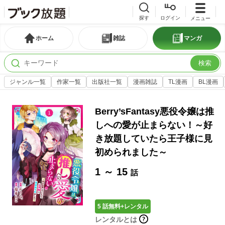
探す
ログイン
メニュー
ホーム
雑誌
マンガ
検索
ジャンル一覧
作家一覧
出版社一覧
漫画雑誌
TL漫画
BL漫画
Berry’sFantasy悪役令嬢は推
しへの愛が止まらない！～好
き放題していたら王子様に見
初められました～
1 ～ 15
話
5 話無料+レンタル
レンタルとは