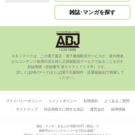
雑誌･マンガを探す
ＡＢＪマークは、この電⼦書店・電⼦書籍配信サービスが、著作権者
からコンテンツ使⽤許諾を得た正規版配信サービスであることを⽰す
登録商標（登録番号 第６０９１７１３号）です。

      詳しくは[ABJマーク]または[電⼦出版制作・流通協議会]で検索して
ください。

プライバシーポリシー
コメントポリシー
利用規約
よくあるご質問
サイトマップ
特定商取引に関する表記
運営会社
採用情報
雑誌・マンガ・るるぶが月額550円（税込）で
最新号からバックナンバーまで読み放題！