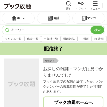
探す
ログイン
メニュー
ホーム
雑誌
マンガ
検索
ジャンル一覧
作家一覧
出版社一覧
漫画雑誌
TL漫画
BL漫画
配信終了
配信終了
お探しの雑誌・マンガは見つか
りませんでした
ブック放題での配信が終了したか、バッ
クナンバーの掲載期間が終了した可能性
があります。
ブック放題ホームへ