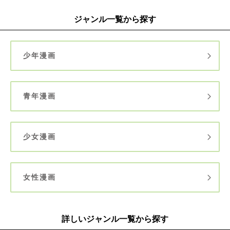
ジャンル一覧から探す
少年漫画
青年漫画
少女漫画
女性漫画
詳しいジャンル一覧から探す