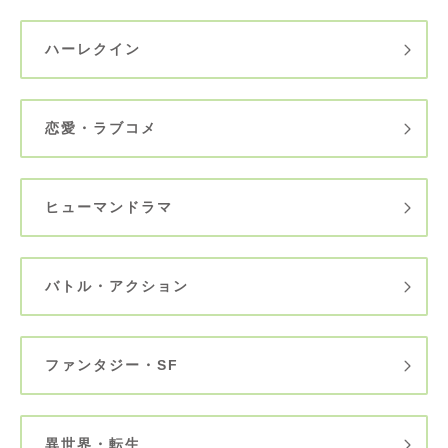
ハーレクイン
恋愛・ラブコメ
ヒューマンドラマ
バトル・アクション
ファンタジー・SF
異世界・転生