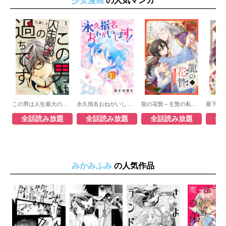
少女漫画
の人気マンガ
この男は人生最大の過ちです
永久指名おねがいします！
龍の花贄～生贄の私が幸せになるまで～
全話読み放題
全話読み放題
全話読み放題
全
みかみふみ
の人気作品