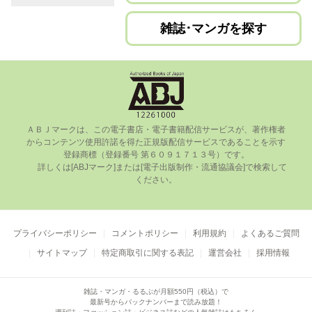
雑誌･マンガを探す
ＡＢＪマークは、この電⼦書店・電⼦書籍配信サービスが、著作権者
からコンテンツ使⽤許諾を得た正規版配信サービスであることを⽰す
登録商標（登録番号 第６０９１７１３号）です。

      詳しくは[ABJマーク]または[電⼦出版制作・流通協議会]で検索して
ください。

プライバシーポリシー
コメントポリシー
利用規約
よくあるご質問
サイトマップ
特定商取引に関する表記
運営会社
採用情報
雑誌・マンガ・るるぶが月額550円（税込）で
最新号からバックナンバーまで読み放題！