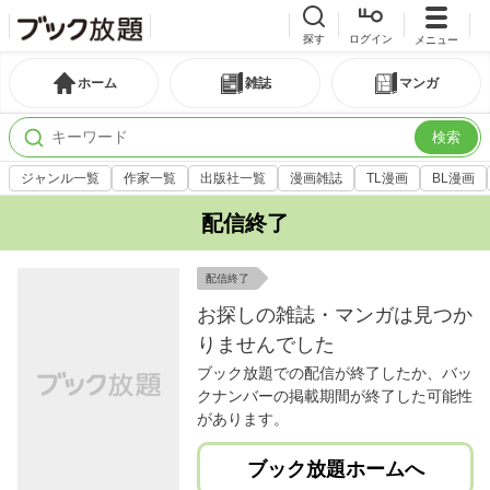
探す
ログイン
メニュー
ホーム
雑誌
マンガ
検索
ジャンル一覧
作家一覧
出版社一覧
漫画雑誌
TL漫画
BL漫画
配信終了
配信終了
お探しの雑誌・マンガは見つか
りませんでした
ブック放題での配信が終了したか、バッ
クナンバーの掲載期間が終了した可能性
があります。
ブック放題ホームへ