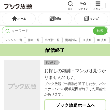
探す
ログイン
メニュー
ホーム
雑誌
マンガ
検索
ジャンル一覧
作家一覧
出版社一覧
漫画雑誌
TL漫画
BL漫画
配信終了
配信終了
お探しの雑誌・マンガは見つか
りませんでした
ブック放題での配信が終了したか、バッ
クナンバーの掲載期間が終了した可能性
があります。
ブック放題ホームへ