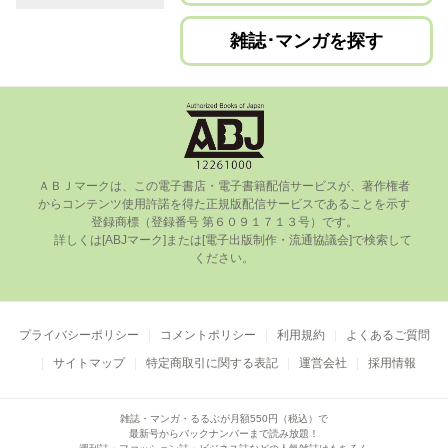
雑誌･マンガを探す
ＡＢＪマークは、この電⼦書店・電⼦書籍配信サービスが、著作権者
からコンテンツ使⽤許諾を得た正規版配信サービスであることを⽰す
登録商標（登録番号 第６０９１７１３号）です。

      詳しくは[ABJマーク]または[電⼦出版制作・流通協議会]で検索して
ください。

プライバシーポリシー
コメントポリシー
利用規約
よくあるご質問
サイトマップ
特定商取引に関する表記
運営会社
採用情報
雑誌・マンガ・るるぶが月額550円（税込）で
最新号からバックナンバーまで読み放題！