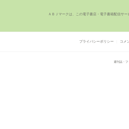
ＡＢＪマークは、この電⼦書店・電⼦書籍配信サー
プライバシーポリシー
コメ
週刊誌・フ