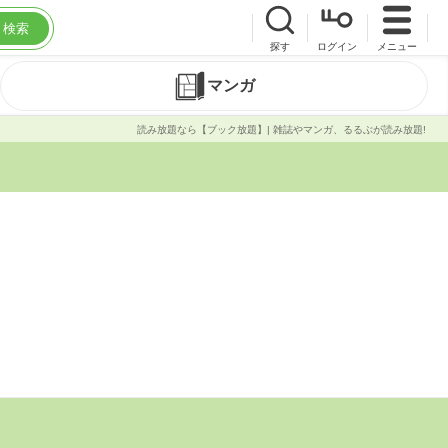
検索
探す
ログイン
メニュー
マンガ
読み放題なら【ブック放題】| 雑誌やマンガ、るるぶが読み放題!