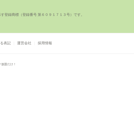
登録商標（登録番号 第６０９１７１３号）です。

る表記
運営会社
採用情報
ク放題だけ！