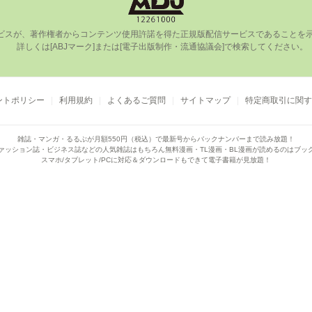
ビスが、著作権者からコンテンツ使⽤許諾を得た正規版配信サービスであることを⽰す
      詳しくは[ABJマーク]または[電⼦出版制作・流通協議会]で検索してください。

ントポリシー
利用規約
よくあるご質問
サイトマップ
特定商取引に関す
雑誌・マンガ・るるぶが月額550円（税込）で
最新号からバックナンバーまで読み放題！
ァッション誌・ビジネス誌などの人気雑誌はもちろん
無料漫画・TL漫画・BL漫画が読めるのはブッ
スマホ/タブレット/PCに対応＆ダウンロードもできて電子書籍が見放題！