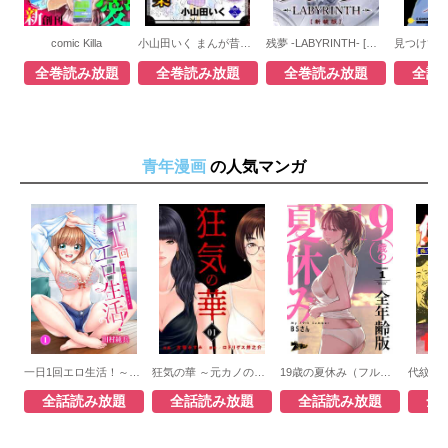
comic Killa
小山田いく まんが昔ばなし傑作集
残夢 -LABYRINTH- [新装版]
全巻読み放題
全巻読み放題
全巻読み放題
全話
青年漫画
の人気マンガ
一日1回エロ生活！～俺の理性が負けるとき～
狂気の華 ～元カノの誘惑～
19歳の夏休み（フルカラー）【全年齢版】
全話読み放題
全話読み放題
全話読み放題
全