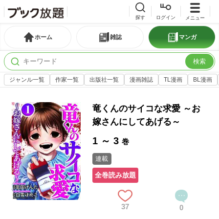
探す
ログイン
メニュー
ホーム
雑誌
マンガ
検索
ジャンル一覧
作家一覧
出版社一覧
漫画雑誌
TL漫画
BL漫画
竜くんのサイコな求愛 ～お
嫁さんにしてあげる～
1 ～ 3
巻
連載
全巻読み放題
37
0