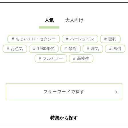
人気
大人向け
ちょいエロ・セクシー
ハーレクイン
巨乳
お色気
1980年代
禁断
浮気
風俗
フルカラー
高校生
フリーワードで探す
特集から探す