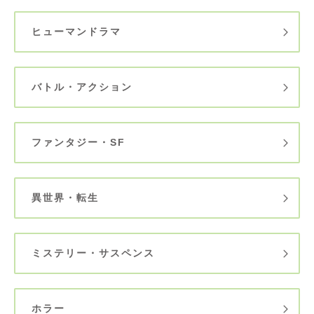
ヒューマンドラマ
バトル・アクション
ファンタジー・SF
異世界・転生
ミステリー・サスペンス
ホラー