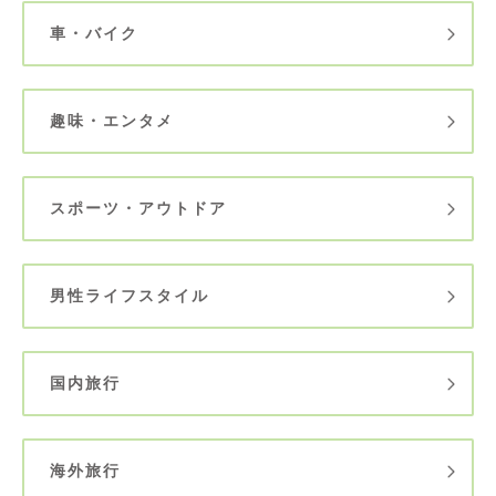
車・バイク
趣味・エンタメ
スポーツ・アウトドア
男性ライフスタイル
国内旅行
海外旅行