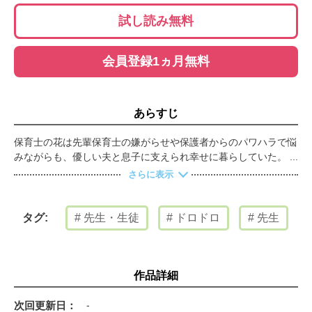
試し読み無料
会員登録1ヵ月無料
あらすじ
保育士の花は先輩保育士の嫌がらせや保護者からのパワハラで悩
みながらも、優しい夫と息子に支えられ幸せに暮らしていた。し
かし日に日にエスカレートする嫌がらせに、花が限界を感じ始め
さらに表示
た時、花の周囲で奇妙な「事故」が起こり始める。花に危害を加
える者が消えていく事故、それを引き起こしていたのは、花をお
嫁さんにしたい竜一郎という園児だった！ 人妻に恋した竜一郎
先生・生徒
ドロドロ
先生
タグ:
の暴走愛が悲劇を呼ぶ!?
作品詳細
次回更新日
-