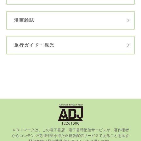
漫画雑誌
旅行ガイド・観光
ＡＢＪマークは、この電⼦書店・電⼦書籍配信サービスが、著作権者
からコンテンツ使⽤許諾を得た正規版配信サービスであることを⽰す