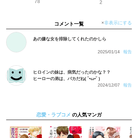
78
2
非表示にする
コメント一覧
2025/01/14
報告
ヒロインの妹は、病気だったのかな？？
2024/12/07
報告
恋愛・ラブコメ
の人気マンガ