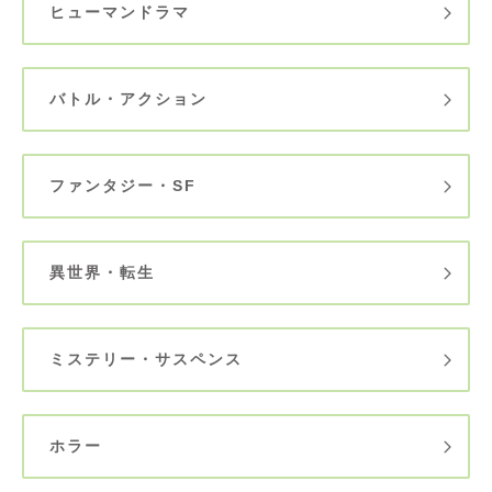
ヒューマンドラマ
バトル・アクション
ファンタジー・SF
異世界・転生
ミステリー・サスペンス
ホラー