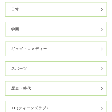
日常
学園
ギャグ・コメディー
スポーツ
歴史・時代
TL(ティーンズラブ)