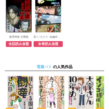
鬼哭神楽 分冊版
彩-いろどり- 短編作品集
全話読み放題
全巻読み放題
電書バト
の人気作品