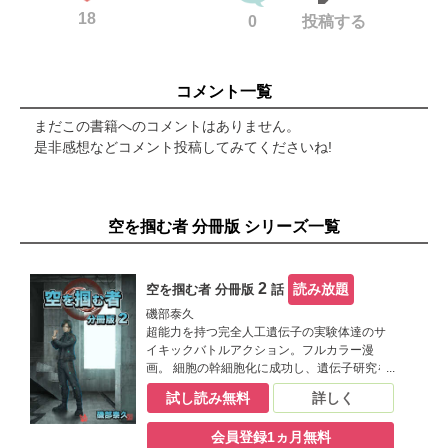
18
0
投稿する
コメント一覧
まだこの書籍へのコメントはありません。
是非感想などコメント投稿してみてくださいね!
空を掴む者 分冊版 シリーズ一覧
2
読み放題
空を掴む者 分冊版
話
磯部泰久
超能力を持つ完全人工遺伝子の実験体達のサ
イキックバトルアクション。フルカラー漫
画。 細胞の幹細胞化に成功し、遺伝子研究を
飛躍的に進めた十曜化学製薬。遺伝子の解明
試し読み無料
詳しく
によって知能、運動能力、共感性等、人の能
力を高める事ができ、ついには超能力を持つ
会員登録1ヵ月無料
遺伝子まで開発した。十曜化学製薬の研究は