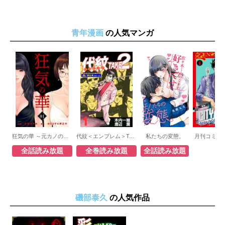
青年漫画
の人気マンガ
狂気の華 ～元カノの誘惑～
代紋＜エンブレム＞TAKE2【極！単行本シリーズ】
私たちの変態。
月刊コミッ
全話読み放題
全巻読み放題
全話読み放題
磯部泰久
の人気作品