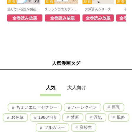
住んでいる国が倒産した日
スリランカでカフェはじめました ～日本の常識は現地の非常識!?～
大家さんシリーズ
イン
全巻読み放題
全巻読み放題
全巻読み放題
全巻読
人気漫画タグ
人気
大人向け
ちょいエロ・セクシー
ハーレクイン
巨乳
お色気
1980年代
禁断
浮気
風俗
フルカラー
高校生