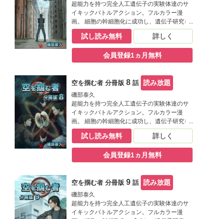
分の存在を感じようになる。
超能力を持つ完全人工遺伝子の実験体達のサ
イキックバトルアクション。フルカラー漫
画。 細胞の幹細胞化に成功し、遺伝子研究を
飛躍的に進めた十曜化学製薬。遺伝子の解明
試し読み無料
詳しく
によって知能、運動能力、共感性等、人の能
力を高める事ができ、ついには超能力を持つ
会員登録1ヵ月無料
遺伝子まで開発した。十曜化学製薬の研究は
遺伝子組み換えから完全人工遺伝子の完成を
目指すものとなりつつある。 十曜化学製薬に
8
読み放題
空を掴む者 分冊版
話
造られた完全人工遺伝子の実験体で超能力を
持つ青年クロウ。彼はある日、もう一人の自
磯部泰久
分の存在を感じようになる。
超能力を持つ完全人工遺伝子の実験体達のサ
イキックバトルアクション。フルカラー漫
画。 細胞の幹細胞化に成功し、遺伝子研究を
飛躍的に進めた十曜化学製薬。遺伝子の解明
試し読み無料
詳しく
によって知能、運動能力、共感性等、人の能
力を高める事ができ、ついには超能力を持つ
会員登録1ヵ月無料
遺伝子まで開発した。十曜化学製薬の研究は
遺伝子組み換えから完全人工遺伝子の完成を
目指すものとなりつつある。 十曜化学製薬に
9
読み放題
空を掴む者 分冊版
話
造られた完全人工遺伝子の実験体で超能力を
持つ青年クロウ。彼はある日、もう一人の自
磯部泰久
分の存在を感じようになる。
超能力を持つ完全人工遺伝子の実験体達のサ
イキックバトルアクション。フルカラー漫