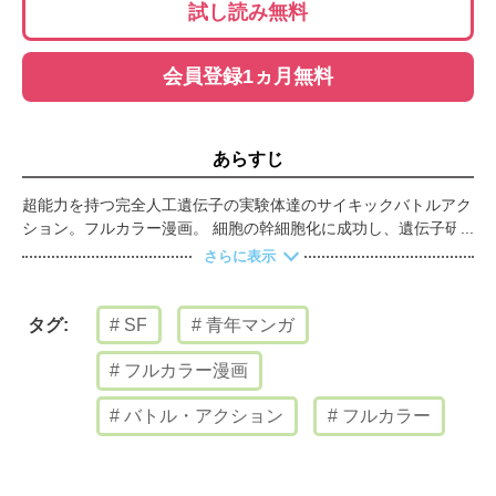
試し読み無料
会員登録1ヵ月無料
あらすじ
超能力を持つ完全人工遺伝子の実験体達のサイキックバトルアク
ション。フルカラー漫画。 細胞の幹細胞化に成功し、遺伝子研
究を飛躍的に進めた十曜化学製薬。遺伝子の解明によって知能、
さらに表示
運動能力、共感性等、人の能力を高める事ができ、ついには超能
力を持つ遺伝子まで開発した。十曜化学製薬の研究は遺伝子組み
換えから完全人工遺伝子の完成を目指すものとなりつつある。
SF
青年マンガ
タグ:
十曜化学製薬に造られた完全人工遺伝子の実験体で超能力を持つ
青年クロウ。彼はある日、もう一人の自分の存在を感じようにな
フルカラー漫画
る。
バトル・アクション
フルカラー