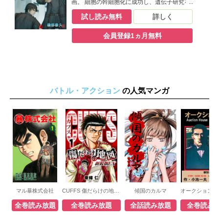
画。 細胞の幹細胞化に成功し、遺伝子研究を
飛躍的に進めた十曜化学製薬。遺伝子の解明
試し読み無料
詳しく
によって知能、運動能力、共感性等、人の能
力を高める事ができ、ついには超能力を持つ
会員登録1ヵ月無料
遺伝子まで開発した。十曜化学製薬の研究は
遺伝子組み換えから完全人工遺伝子の完成を
目指すものとなりつつある。 十曜化学製薬に
造られた完全人工遺伝子の実験体で超能力を
持つ青年クロウ。彼はある日、もう一人の自
分の存在を感じようになる。
バトル・アクション
の人気マンガ
マル暴株式会社
CUFFS 傷だらけの地図（新装版EX）
傾国のカルマ
オークション・
全巻読み放題
全巻読み放題
全話読み放題
全巻読み