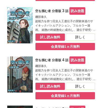
遺伝子組み換えから完全人工遺伝子の完成を
目指すものとなりつつある。 十曜化学製薬に
3
読み放題
空を掴む者 分冊版
話
造られた完全人工遺伝子の実験体で超能力を
持つ青年クロウ。彼はある日、もう一人の自
磯部泰久
分の存在を感じようになる。
超能力を持つ完全人工遺伝子の実験体達のサ
イキックバトルアクション。フルカラー漫
画。 細胞の幹細胞化に成功し、遺伝子研究を
飛躍的に進めた十曜化学製薬。遺伝子の解明
試し読み無料
詳しく
によって知能、運動能力、共感性等、人の能
力を高める事ができ、ついには超能力を持つ
会員登録1ヵ月無料
遺伝子まで開発した。十曜化学製薬の研究は
遺伝子組み換えから完全人工遺伝子の完成を
目指すものとなりつつある。 十曜化学製薬に
4
読み放題
空を掴む者 分冊版
話
造られた完全人工遺伝子の実験体で超能力を
持つ青年クロウ。彼はある日、もう一人の自
磯部泰久
分の存在を感じようになる。
超能力を持つ完全人工遺伝子の実験体達のサ
イキックバトルアクション。フルカラー漫
画。 細胞の幹細胞化に成功し、遺伝子研究を
飛躍的に進めた十曜化学製薬。遺伝子の解明
試し読み無料
詳しく
によって知能、運動能力、共感性等、人の能
力を高める事ができ、ついには超能力を持つ
会員登録1ヵ月無料
遺伝子まで開発した。十曜化学製薬の研究は
遺伝子組み換えから完全人工遺伝子の完成を
目指すものとなりつつある。 十曜化学製薬に