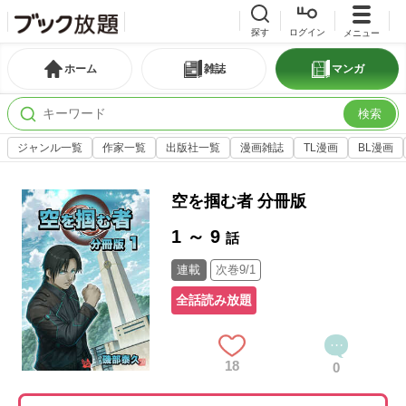
探す
ログイン
メニュー
ホーム
雑誌
マンガ
検索
ジャンル一覧
作家一覧
出版社一覧
漫画雑誌
TL漫画
BL漫画
空を掴む者 分冊版
1 ～ 9
話
連載
次巻9/1
全話読み放題
18
0