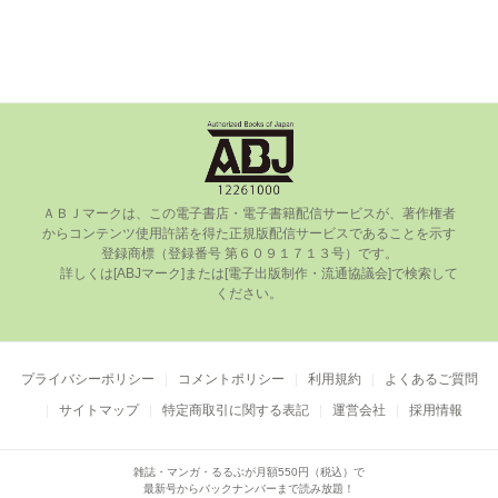
ＡＢＪマークは、この電⼦書店・電⼦書籍配信サービスが、著作権者
からコンテンツ使⽤許諾を得た正規版配信サービスであることを⽰す
登録商標（登録番号 第６０９１７１３号）です。

      詳しくは[ABJマーク]または[電⼦出版制作・流通協議会]で検索して
ください。

プライバシーポリシー
コメントポリシー
利用規約
よくあるご質問
サイトマップ
特定商取引に関する表記
運営会社
採用情報
雑誌・マンガ・るるぶが月額550円（税込）で
最新号からバックナンバーまで読み放題！