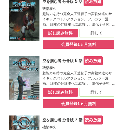
5
読み放題
空を掴む者 分冊版
話
造られた完全人工遺伝子の実験体で超能力を
持つ青年クロウ。彼はある日、もう一人の自
磯部泰久
分の存在を感じようになる。
超能力を持つ完全人工遺伝子の実験体達のサ
イキックバトルアクション。フルカラー漫
画。 細胞の幹細胞化に成功し、遺伝子研究を
飛躍的に進めた十曜化学製薬。遺伝子の解明
試し読み無料
詳しく
によって知能、運動能力、共感性等、人の能
力を高める事ができ、ついには超能力を持つ
会員登録1ヵ月無料
遺伝子まで開発した。十曜化学製薬の研究は
遺伝子組み換えから完全人工遺伝子の完成を
目指すものとなりつつある。 十曜化学製薬に
6
読み放題
空を掴む者 分冊版
話
造られた完全人工遺伝子の実験体で超能力を
持つ青年クロウ。彼はある日、もう一人の自
磯部泰久
分の存在を感じようになる。
超能力を持つ完全人工遺伝子の実験体達のサ
イキックバトルアクション。フルカラー漫
画。 細胞の幹細胞化に成功し、遺伝子研究を
飛躍的に進めた十曜化学製薬。遺伝子の解明
試し読み無料
詳しく
によって知能、運動能力、共感性等、人の能
力を高める事ができ、ついには超能力を持つ
会員登録1ヵ月無料
遺伝子まで開発した。十曜化学製薬の研究は
遺伝子組み換えから完全人工遺伝子の完成を
目指すものとなりつつある。 十曜化学製薬に
7
読み放題
空を掴む者 分冊版
話
造られた完全人工遺伝子の実験体で超能力を
持つ青年クロウ。彼はある日、もう一人の自
磯部泰久