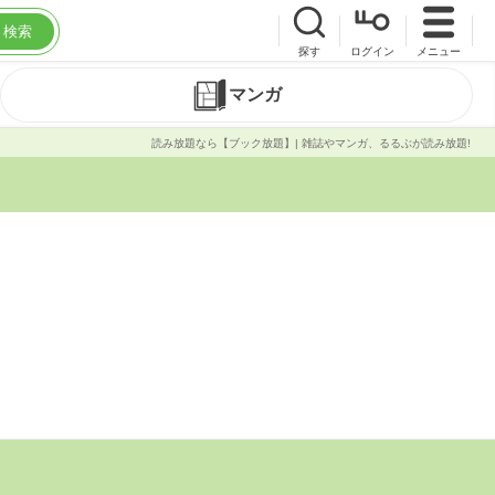
検索
探す
ログイン
メニュー
マンガ
読み放題なら【ブック放題】| 雑誌やマンガ、るるぶが読み放題!