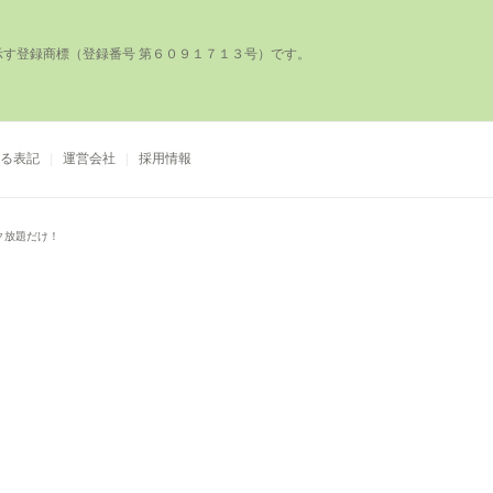
登録商標（登録番号 第６０９１７１３号）です。

る表記
運営会社
採用情報
ク放題だけ！