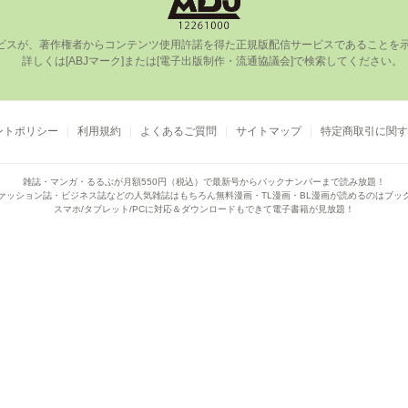
ビスが、著作権者からコンテンツ使⽤許諾を得た正規版配信サービスであることを⽰す
      詳しくは[ABJマーク]または[電⼦出版制作・流通協議会]で検索してください。

ントポリシー
利用規約
よくあるご質問
サイトマップ
特定商取引に関す
雑誌・マンガ・るるぶが月額550円（税込）で
最新号からバックナンバーまで読み放題！
ァッション誌・ビジネス誌などの人気雑誌はもちろん
無料漫画・TL漫画・BL漫画が読めるのはブッ
スマホ/タブレット/PCに対応＆ダウンロードもできて電子書籍が見放題！