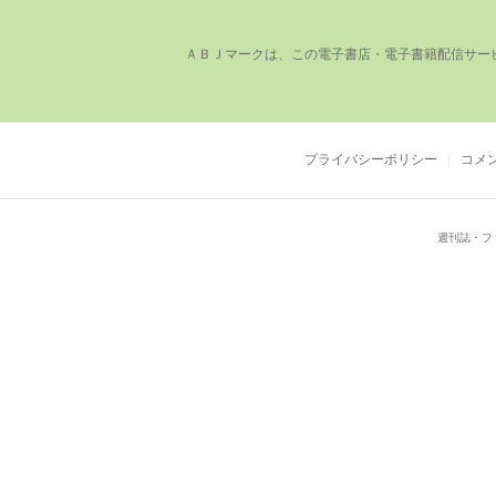
ＡＢＪマークは、この電⼦書店・電⼦書籍配信サー
プライバシーポリシー
コメ
週刊誌・フ