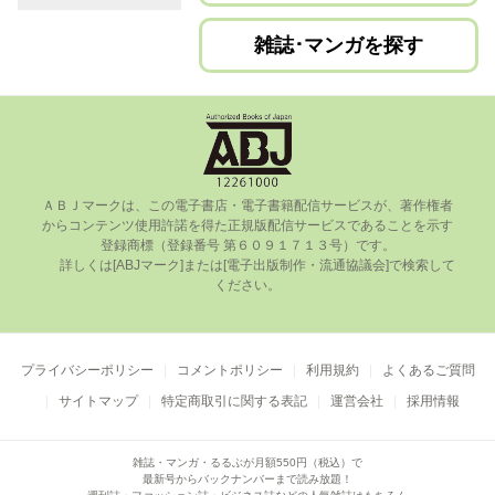
雑誌･マンガを探す
ＡＢＪマークは、この電⼦書店・電⼦書籍配信サービスが、著作権者
からコンテンツ使⽤許諾を得た正規版配信サービスであることを⽰す
登録商標（登録番号 第６０９１７１３号）です。

      詳しくは[ABJマーク]または[電⼦出版制作・流通協議会]で検索して
ください。

プライバシーポリシー
コメントポリシー
利用規約
よくあるご質問
サイトマップ
特定商取引に関する表記
運営会社
採用情報
雑誌・マンガ・るるぶが月額550円（税込）で
最新号からバックナンバーまで読み放題！