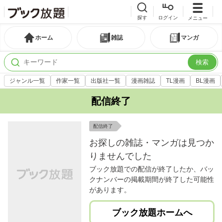
探す
ログイン
メニュー
ホーム
雑誌
マンガ
検索
ジャンル一覧
作家一覧
出版社一覧
漫画雑誌
TL漫画
BL漫画
配信終了
配信終了
お探しの雑誌・マンガは見つか
りませんでした
ブック放題での配信が終了したか、バッ
クナンバーの掲載期間が終了した可能性
があります。
ブック放題ホームへ