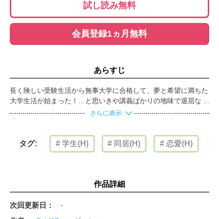
試し読み無料
会員登録1ヵ月無料
あらすじ
長く険しい受験生活から無事大学に合格して、夢と希望に満ちた
大学生活が始まった！…と思いきや講義ばかりの地味で退屈な
日々にうんざりしていた良也。そんなある日、同じ学科の結美に
さらに表示
飲み会に誘われたことがきっかけで、二人の仲は急接近！ もっ
と結美と一緒に過ごすために一人暮らしを決意する良也だけど、
ひょんな手違いで同居することになった相手が――？【桃色エン
学生(H)
同居(H)
恋愛(H)
タグ:
ジェル】
作品詳細
次回更新日
-