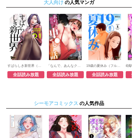
大人向け
の人気マンガ
すばらしき新世界（フルカラー）
「なんで、あんなクズと結婚したんだよ…！」昔好きだったあの子を寝取って中〇しシちゃった話
19歳の夏休み（フルカラー）
全話読み放題
全話読み放題
全話読み放題
全
シーモアコミックス
の人気作品