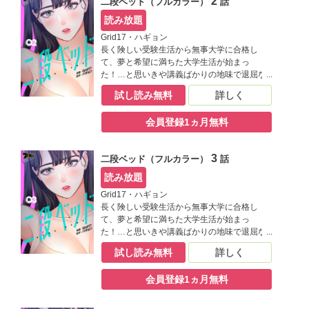
2
二段ベッド（フルカラー）
話
読み放題
Grid17・ハギョン
長く険しい受験生活から無事大学に合格し
て、夢と希望に満ちた大学生活が始まっ
た！…と思いきや講義ばかりの地味で退屈な
日々にうんざりしていた良也。そんなある
試し読み無料
詳しく
日、同じ学科の結美に飲み会に誘われたこと
がきっかけで、二人の仲は急接近！ もっと結
会員登録1ヵ月無料
美と一緒に過ごすために一人暮らしを決意す
る良也だけど、ひょんな手違いで同居するこ
とになった相手が――？【桃色エンジェル】
3
二段ベッド（フルカラー）
話
読み放題
Grid17・ハギョン
長く険しい受験生活から無事大学に合格し
て、夢と希望に満ちた大学生活が始まっ
た！…と思いきや講義ばかりの地味で退屈な
日々にうんざりしていた良也。そんなある
試し読み無料
詳しく
日、同じ学科の結美に飲み会に誘われたこと
がきっかけで、二人の仲は急接近！ もっと結
会員登録1ヵ月無料
美と一緒に過ごすために一人暮らしを決意す
る良也だけど、ひょんな手違いで同居するこ
とになった相手が――？【桃色エンジェル】