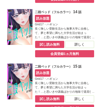
る良也だけど、ひょんな手違いで同居するこ
とになった相手が――？【桃色エンジェル】
14
二段ベッド（フルカラー）
話
読み放題
Grid17・ハギョン
長く険しい受験生活から無事大学に合格し
て、夢と希望に満ちた大学生活が始まっ
た！…と思いきや講義ばかりの地味で退屈な
日々にうんざりしていた良也。そんなある
試し読み無料
詳しく
日、同じ学科の結美に飲み会に誘われたこと
がきっかけで、二人の仲は急接近！ もっと結
会員登録1ヵ月無料
美と一緒に過ごすために一人暮らしを決意す
る良也だけど、ひょんな手違いで同居するこ
とになった相手が――？【桃色エンジェル】
15
二段ベッド（フルカラー）
話
読み放題
Grid17・ハギョン
長く険しい受験生活から無事大学に合格し
て、夢と希望に満ちた大学生活が始まっ
た！…と思いきや講義ばかりの地味で退屈な
日々にうんざりしていた良也。そんなある
試し読み無料
詳しく
日、同じ学科の結美に飲み会に誘われたこと
がきっかけで、二人の仲は急接近！ もっと結