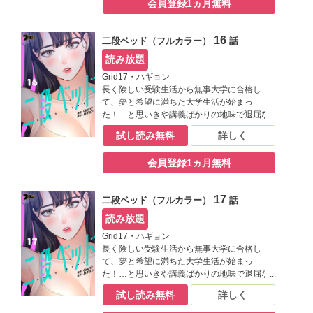
会員登録1ヵ月無料
美と一緒に過ごすために一人暮らしを決意す
る良也だけど、ひょんな手違いで同居するこ
とになった相手が――？【桃色エンジェル】
16
二段ベッド（フルカラー）
話
読み放題
Grid17・ハギョン
長く険しい受験生活から無事大学に合格し
て、夢と希望に満ちた大学生活が始まっ
た！…と思いきや講義ばかりの地味で退屈な
日々にうんざりしていた良也。そんなある
試し読み無料
詳しく
日、同じ学科の結美に飲み会に誘われたこと
がきっかけで、二人の仲は急接近！ もっと結
会員登録1ヵ月無料
美と一緒に過ごすために一人暮らしを決意す
る良也だけど、ひょんな手違いで同居するこ
とになった相手が――？【桃色エンジェル】
17
二段ベッド（フルカラー）
話
読み放題
Grid17・ハギョン
長く険しい受験生活から無事大学に合格し
て、夢と希望に満ちた大学生活が始まっ
た！…と思いきや講義ばかりの地味で退屈な
日々にうんざりしていた良也。そんなある
試し読み無料
詳しく
日、同じ学科の結美に飲み会に誘われたこと
がきっかけで、二人の仲は急接近！ もっと結