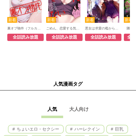
裏オプ物件（フルカラー）
ごめん、恋愛する気はない（フルカラー）
悪女は求愛の檻から逃げ出したい（フルカラー）
隣の
全話読み放題
全話読み放題
全話読み放題
全話
人気漫画タグ
人気
大人向け
ちょいエロ・セクシー
ハーレクイン
巨乳