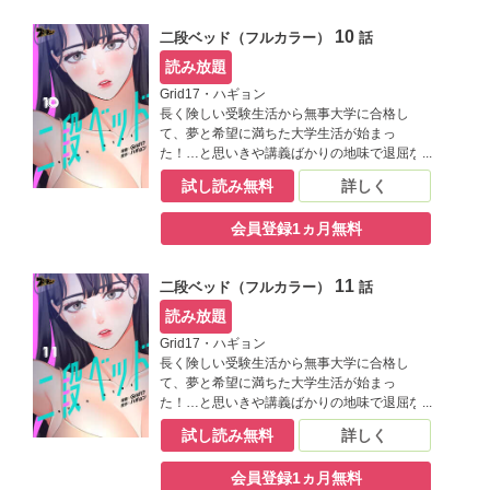
る良也だけど、ひょんな手違いで同居するこ
とになった相手が――？【桃色エンジェル】
10
二段ベッド（フルカラー）
話
読み放題
Grid17・ハギョン
長く険しい受験生活から無事大学に合格し
て、夢と希望に満ちた大学生活が始まっ
た！…と思いきや講義ばかりの地味で退屈な
日々にうんざりしていた良也。そんなある
試し読み無料
詳しく
日、同じ学科の結美に飲み会に誘われたこと
がきっかけで、二人の仲は急接近！ もっと結
会員登録1ヵ月無料
美と一緒に過ごすために一人暮らしを決意す
る良也だけど、ひょんな手違いで同居するこ
とになった相手が――？【桃色エンジェル】
11
二段ベッド（フルカラー）
話
読み放題
Grid17・ハギョン
長く険しい受験生活から無事大学に合格し
て、夢と希望に満ちた大学生活が始まっ
た！…と思いきや講義ばかりの地味で退屈な
日々にうんざりしていた良也。そんなある
試し読み無料
詳しく
日、同じ学科の結美に飲み会に誘われたこと
がきっかけで、二人の仲は急接近！ もっと結
会員登録1ヵ月無料
美と一緒に過ごすために一人暮らしを決意す