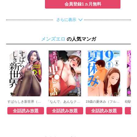
会員登録1ヵ月無料
美と一緒に過ごすために一人暮らしを決意す
る良也だけど、ひょんな手違いで同居するこ
とになった相手が――？【桃色エンジェル】
さらに表示
メンズエロ
の人気マンガ
すばらしき新世界（フルカラー）
「なんで、あんなクズと結婚したんだよ…！」昔好きだったあの子を寝取って中〇しシちゃった話
19歳の夏休み（フルカラー）
全話読み放題
全話読み放題
全話読み放題
全