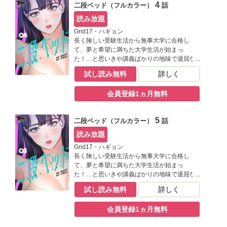
4
二段ベッド（フルカラー）
話
読み放題
Grid17・ハギョン
長く険しい受験生活から無事大学に合格し
て、夢と希望に満ちた大学生活が始まっ
た！…と思いきや講義ばかりの地味で退屈な
日々にうんざりしていた良也。そんなある
試し読み無料
詳しく
日、同じ学科の結美に飲み会に誘われたこと
がきっかけで、二人の仲は急接近！ もっと結
会員登録1ヵ月無料
美と一緒に過ごすために一人暮らしを決意す
る良也だけど、ひょんな手違いで同居するこ
とになった相手が――？【桃色エンジェル】
5
二段ベッド（フルカラー）
話
読み放題
Grid17・ハギョン
長く険しい受験生活から無事大学に合格し
て、夢と希望に満ちた大学生活が始まっ
た！…と思いきや講義ばかりの地味で退屈な
日々にうんざりしていた良也。そんなある
試し読み無料
詳しく
日、同じ学科の結美に飲み会に誘われたこと
がきっかけで、二人の仲は急接近！ もっと結
会員登録1ヵ月無料
美と一緒に過ごすために一人暮らしを決意す
る良也だけど、ひょんな手違いで同居するこ