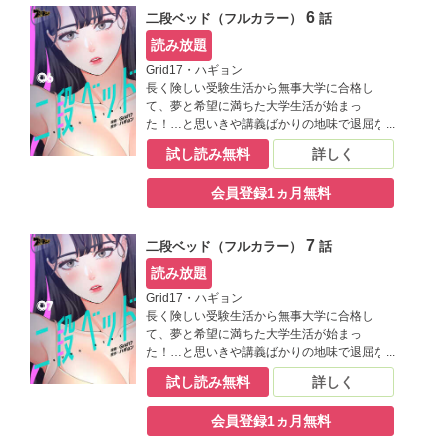
とになった相手が――？【桃色エンジェル】
6
二段ベッド（フルカラー）
話
読み放題
Grid17・ハギョン
長く険しい受験生活から無事大学に合格し
て、夢と希望に満ちた大学生活が始まっ
た！…と思いきや講義ばかりの地味で退屈な
日々にうんざりしていた良也。そんなある
試し読み無料
詳しく
日、同じ学科の結美に飲み会に誘われたこと
がきっかけで、二人の仲は急接近！ もっと結
会員登録1ヵ月無料
美と一緒に過ごすために一人暮らしを決意す
る良也だけど、ひょんな手違いで同居するこ
とになった相手が――？【桃色エンジェル】
7
二段ベッド（フルカラー）
話
読み放題
Grid17・ハギョン
長く険しい受験生活から無事大学に合格し
て、夢と希望に満ちた大学生活が始まっ
た！…と思いきや講義ばかりの地味で退屈な
日々にうんざりしていた良也。そんなある
試し読み無料
詳しく
日、同じ学科の結美に飲み会に誘われたこと
がきっかけで、二人の仲は急接近！ もっと結
会員登録1ヵ月無料
美と一緒に過ごすために一人暮らしを決意す
る良也だけど、ひょんな手違いで同居するこ