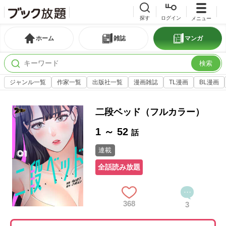
探す
ログイン
メニュー
ホーム
雑誌
マンガ
検索
ジャンル一覧
作家一覧
出版社一覧
漫画雑誌
TL漫画
BL漫画
二段ベッド（フルカラー）
1 ～ 52
話
連載
全話読み放題
368
3