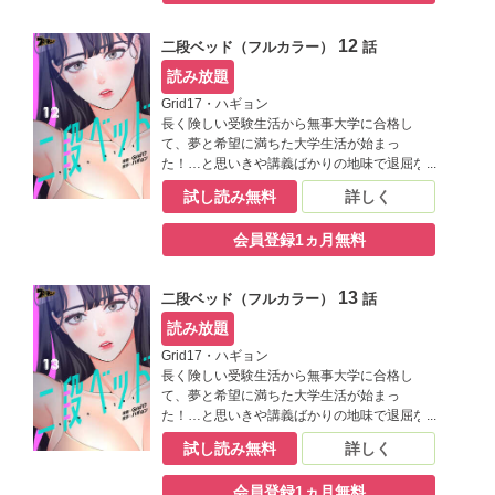
る良也だけど、ひょんな手違いで同居するこ
とになった相手が――？【桃色エンジェル】
12
二段ベッド（フルカラー）
話
読み放題
Grid17・ハギョン
長く険しい受験生活から無事大学に合格し
て、夢と希望に満ちた大学生活が始まっ
た！…と思いきや講義ばかりの地味で退屈な
日々にうんざりしていた良也。そんなある
試し読み無料
詳しく
日、同じ学科の結美に飲み会に誘われたこと
がきっかけで、二人の仲は急接近！ もっと結
会員登録1ヵ月無料
美と一緒に過ごすために一人暮らしを決意す
る良也だけど、ひょんな手違いで同居するこ
とになった相手が――？【桃色エンジェル】
13
二段ベッド（フルカラー）
話
読み放題
Grid17・ハギョン
長く険しい受験生活から無事大学に合格し
て、夢と希望に満ちた大学生活が始まっ
た！…と思いきや講義ばかりの地味で退屈な
日々にうんざりしていた良也。そんなある
試し読み無料
詳しく
日、同じ学科の結美に飲み会に誘われたこと
がきっかけで、二人の仲は急接近！ もっと結
会員登録1ヵ月無料
美と一緒に過ごすために一人暮らしを決意す