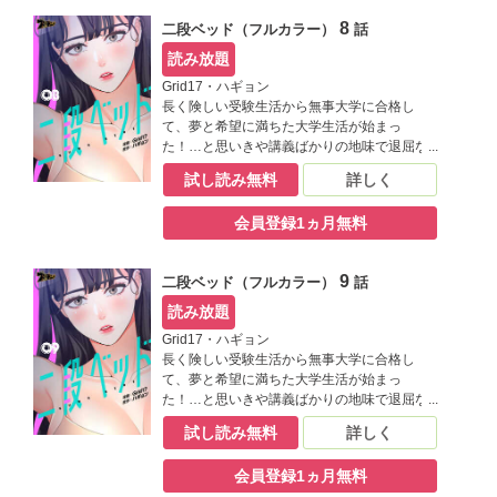
とになった相手が――？【桃色エンジェル】
8
二段ベッド（フルカラー）
話
読み放題
Grid17・ハギョン
長く険しい受験生活から無事大学に合格し
て、夢と希望に満ちた大学生活が始まっ
た！…と思いきや講義ばかりの地味で退屈な
日々にうんざりしていた良也。そんなある
試し読み無料
詳しく
日、同じ学科の結美に飲み会に誘われたこと
がきっかけで、二人の仲は急接近！ もっと結
会員登録1ヵ月無料
美と一緒に過ごすために一人暮らしを決意す
る良也だけど、ひょんな手違いで同居するこ
とになった相手が――？【桃色エンジェル】
9
二段ベッド（フルカラー）
話
読み放題
Grid17・ハギョン
長く険しい受験生活から無事大学に合格し
て、夢と希望に満ちた大学生活が始まっ
た！…と思いきや講義ばかりの地味で退屈な
日々にうんざりしていた良也。そんなある
試し読み無料
詳しく
日、同じ学科の結美に飲み会に誘われたこと
がきっかけで、二人の仲は急接近！ もっと結
会員登録1ヵ月無料
美と一緒に過ごすために一人暮らしを決意す