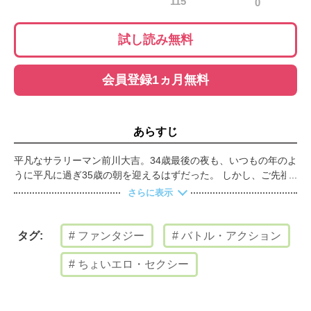
115
0
試し読み無料
会員登録1ヵ月無料
あらすじ
平凡なサラリーマン前川大吉。34歳最後の夜も、いつもの年のよ
うに平凡に過ぎ35歳の朝を迎えるはずだった。 しかし、ご先祖
を名乗る老人が突然枕元に現れ、前川家の嫡男は35歳を迎えた時
さらに表示
に、今後の人生をどのように生きていくか3つの選択肢から選べ
ると告げる。 1つ目は「このまま生きる( 超能力のおまけ付き)
」、2つ目は「小学生からやり直す( 記憶は引き継ぎ) 」、3つ目
ファンタジー
バトル・アクション
タグ:
は「剣と魔法の異世界に若者として転生」。 悩んだ末に大吉が
選んだのは、剣と魔法の異世界で生きていくという道だった！
ちょいエロ・セクシー
オルギスノベルで人気のタイトル、ついにコミカライズ!!