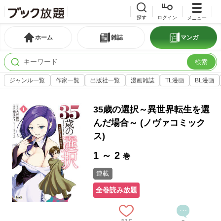
探す
ログイン
メニュー
ホーム
雑誌
マンガ
検索
ジャンル一覧
作家一覧
出版社一覧
漫画雑誌
TL漫画
BL漫画
35歳の選択～異世界転生を選
んだ場合～ (ノヴァコミック
ス)
1 ～ 2
巻
連載
全巻読み放題