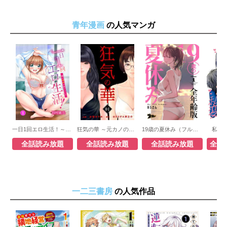
青年漫画
の人気マンガ
一日1回エロ生活！～俺の理性が負けるとき～
狂気の華 ～元カノの誘惑～
19歳の夏休み（フルカラー）【全年齢版】
私た
全話読み放題
全話読み放題
全話読み放題
全話
一二三書房
の人気作品