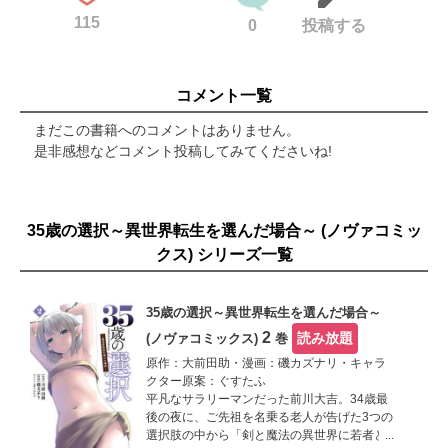
115
0
投稿する
コメント一覧
まだこの書籍へのコメントはありません。
是非感想などコメント投稿してみてくださいね!
35歳の選択～異世界転生を選んだ場合～ (ノヴァコミッ
クス) シリーズ一覧
35歳の選択～異世界転生を選んだ場合～
2
読み放題
(ノヴァコミックス)
巻
原作：大前田助・漫画：磯カズナリ・キャラ
クター原案：ぐすたふ
平凡なサラリーマンだった前川大吉。34歳最
後の夜に、ご先祖を名乗る老人が告げた3つの
選択肢の中から「剣と魔法の異世界に若者と