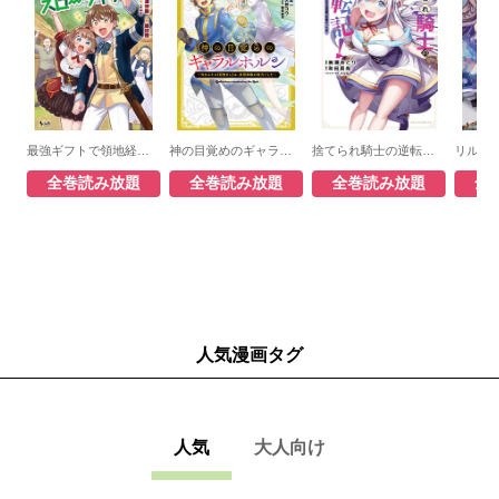
最強ギフトで領地経営スローライフ～辺境の村を開拓していたら英雄級の人材がわんさかやってきた！～
神の目覚めのギャラルホルン～外れスキル《目覚まし》は、封印解除の能力でした～
捨てられ騎士の逆転記！～女神と始めた第二の人生は伝説級の英雄だった件～
全巻読み放題
全巻読み放題
全巻読み放題
全
人気漫画タグ
人気
大人向け