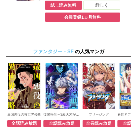
して転生」を選択し、ダイ・フロンティアー
試し読み無料
詳しく
ズとして異世界に転生する。そこで与えられ
たチート能力を使い、宿者の女将ナターシ
会員登録1ヵ月無料
ャ、姫騎士のクリス、初級冒険者のミルキー
と順調に仲良くなりハーレムを築いていく。
しかしある日、クエストを横取りしたという
理由で街最大のクラン「アドビーズ」に目を
付けられ、その副団長と決闘をすることに。
腕力のないただの治癒師ダイに、勝つ方法は
ファンタジー・SF
あるのか！？
の人気マンガ
最凶悪役の異世界侵略
復讐転生～S級天才が最弱F級からひたすらレベルアップしていく件～
フリージング
全話読み放題
全話読み放題
全巻読み放題
全話読