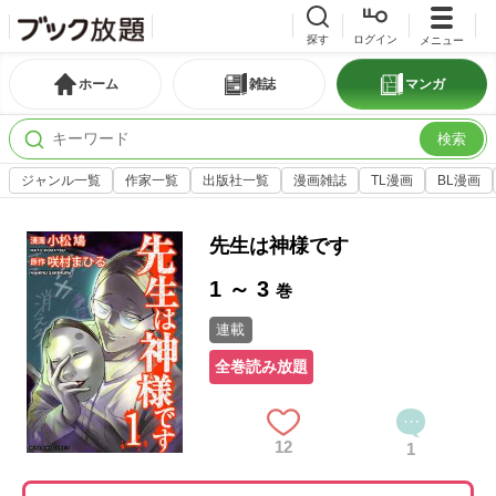
探す
ログイン
メニュー
ホーム
雑誌
マンガ
検索
ジャンル一覧
作家一覧
出版社一覧
漫画雑誌
TL漫画
BL漫画
先生は神様です
1 ～ 3
巻
連載
全巻読み放題
12
1