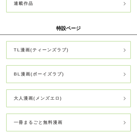
連載作品
特設ページ
TL漫画(ティーンズラブ)
BL漫画(ボーイズラブ)
大人漫画(メンズエロ)
一冊まるごと無料漫画