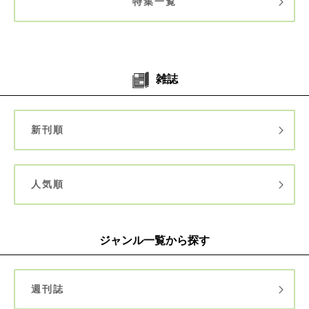
特集一覧
雑誌
新刊順
人気順
ジャンル一覧から探す
週刊誌