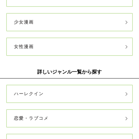
少女漫画
女性漫画
詳しいジャンル一覧から探す
ハーレクイン
恋愛・ラブコメ