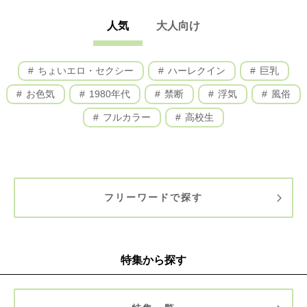
人気
大人向け
ちょいエロ・セクシー
ハーレクイン
巨乳
お色気
1980年代
禁断
浮気
風俗
フルカラー
高校生
フリーワードで探す
特集から探す