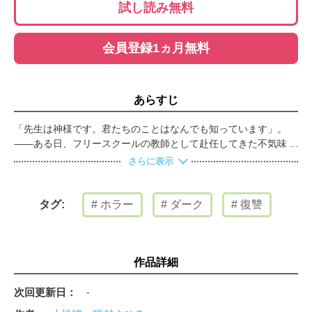
試し読み無料
会員登録1ヵ月無料
あらすじ
「先生は神様です。君たちのことはなんでも知っています」。
――ある日、フリースクールの教師として赴任してきた不気味な
男性教師、神（じん）はそう宣言する。生徒たちの情報をいい当
さらに表示
て、自分に従う生徒たちの憎む相手に「罰」を与えてくれるとい
う！ そんな神を生徒たちは「信仰」していく。ひとり疑いを持
つ女生徒・真美（まみ）は神に目をつけられてしまい――!?
ホラー
ダーク
復讐
タグ:
作品詳細
次回更新日
-