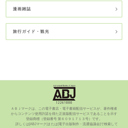
漫画雑誌
旅行ガイド・観光
ＡＢＪマークは、この電⼦書店・電⼦書籍配信サービスが、著作権者
からコンテンツ使⽤許諾を得た正規版配信サービスであることを⽰す
登録商標（登録番号 第６０９１７１３号）です。

      詳しくは[ABJマーク]または[電⼦出版制作・流通協議会]で検索して