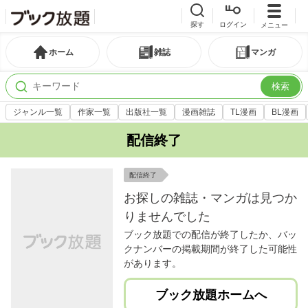
探す
ログイン
メニュー
ホーム
雑誌
マンガ
検索
ジャンル一覧
作家一覧
出版社一覧
漫画雑誌
TL漫画
BL漫画
配信終了
配信終了
お探しの雑誌・マンガは見つか
りませんでした
ブック放題での配信が終了したか、バッ
クナンバーの掲載期間が終了した可能性
があります。
ブック放題ホームへ