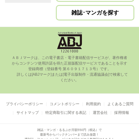
雑誌･マンガを探す
ＡＢＪマークは、この電⼦書店・電⼦書籍配信サービスが、著作権者
からコンテンツ使⽤許諾を得た正規版配信サービスであることを⽰す
登録商標（登録番号 第６０９１７１３号）です。

      詳しくは[ABJマーク]または[電⼦出版制作・流通協議会]で検索して
ください。

プライバシーポリシー
コメントポリシー
利用規約
よくあるご質問
サイトマップ
特定商取引に関する表記
運営会社
採用情報
雑誌・マンガ・るるぶが月額550円（税込）で
最新号からバックナンバーまで読み放題！