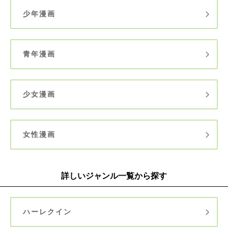
少年漫画
青年漫画
少女漫画
女性漫画
詳しいジャンル一覧から探す
ハーレクイン