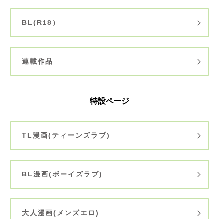
BL(R18）
連載作品
特設ページ
TL漫画(ティーンズラブ)
BL漫画(ボーイズラブ)
大人漫画(メンズエロ)