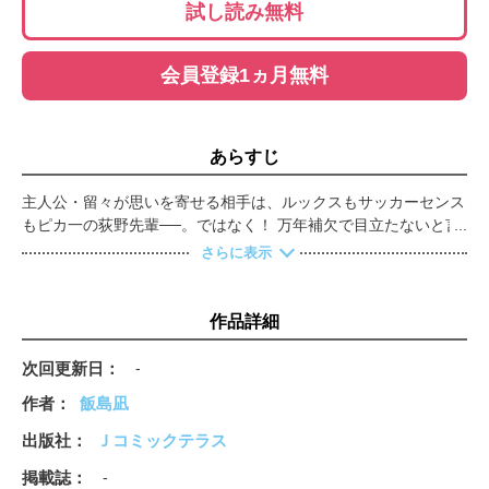
試し読み無料
会員登録1ヵ月無料
あらすじ
主人公・留々が思いを寄せる相手は、ルックスもサッカーセンス
もピカ一の荻野先輩──。ではなく！ 万年補欠で目立たないと言
われている寺島くんだった。飯島凪先生の「恋のOH！ワナ」が
さらに表示
登場！
作品詳細
次回更新日
-
作者
飯島凪
出版社
Ｊコミックテラス
掲載誌
-