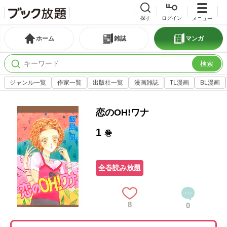
探す
ログイン
メニュー
ホーム
雑誌
マンガ
検索
ジャンル一覧
作家一覧
出版社一覧
漫画雑誌
TL漫画
BL漫画
恋のOH!ワナ
1
巻
全巻読み放題
8
0