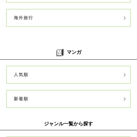
海外旅行
マンガ
人気順
新着順
ジャンル一覧から探す