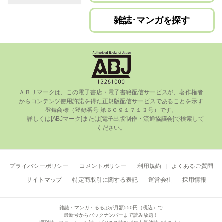
雑誌･マンガを探す
ＡＢＪマークは、この電⼦書店・電⼦書籍配信サービスが、著作権者
からコンテンツ使⽤許諾を得た正規版配信サービスであることを⽰す
登録商標（登録番号 第６０９１７１３号）です。

      詳しくは[ABJマーク]または[電⼦出版制作・流通協議会]で検索して
ください。

プライバシーポリシー
コメントポリシー
利用規約
よくあるご質問
サイトマップ
特定商取引に関する表記
運営会社
採用情報
雑誌・マンガ・るるぶが月額550円（税込）で
最新号からバックナンバーまで読み放題！