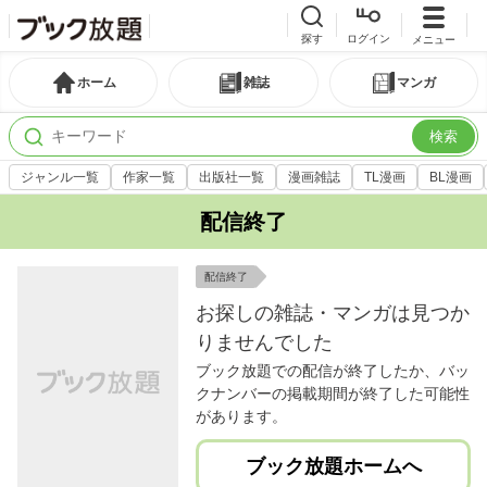
探す
ログイン
メニュー
ホーム
雑誌
マンガ
検索
ジャンル一覧
作家一覧
出版社一覧
漫画雑誌
TL漫画
BL漫画
配信終了
配信終了
お探しの雑誌・マンガは見つか
りませんでした
ブック放題での配信が終了したか、バッ
クナンバーの掲載期間が終了した可能性
があります。
ブック放題ホームへ