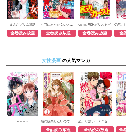
まんがグリム童話
本当にあった女の人生ドラマ
comic RiSky(リスキー)
全巻読み放題
全巻読み放題
全巻読み放題
全話読
女性漫画
の人気マンガ
noicomi
婚約破棄したいので悪役令嬢演じます
恋より熱い！？ニセモノ夫婦の燃え婚セイカツ
PR
全話読み放題
全話読み放題
全巻読