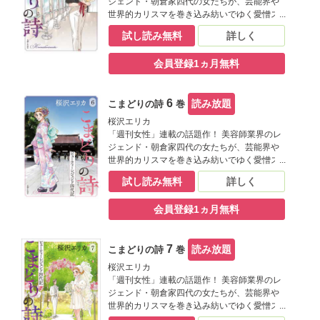
ジェンド・朝倉家四代の女たちが、芸能界や
世界的カリスマを巻き込み紡いでゆく愛憎ス
トーリー。 誠実な銀行マン・岩崎の尽力もあ
試し読み無料
詳しく
って「こまどり美容室」は日本橋から青山へ
と無事に移転、名前も「朝倉椿美容室」とし
会員登録1ヵ月無料
てオープンする。そんな折、大女優・森千明
が椿のもとにある相談を持ちかけてくる。藤
子と親友のひとみには国家試験合格の報せ
6
読み放題
こまどりの詩
巻
が…。
桜沢エリカ
「週刊女性」連載の話題作！ 美容師業界のレ
ジェンド・朝倉家四代の女たちが、芸能界や
世界的カリスマを巻き込み紡いでゆく愛憎ス
トーリー。 早く一人前の美容師になりたい藤
試し読み無料
詳しく
子だが、モデル時代のマネジャー・松田から
突然のプロポーズ！ これを機に藤子の気持
会員登録1ヵ月無料
ちは揺れるように。一方、椿は和装・着付け
のスペシャリスト養成を目指すべく、店のス
タッフに講習会の参加を呼びかけるがみんな
7
読み放題
こまどりの詩
巻
の反応は悪い。
桜沢エリカ
「週刊女性」連載の話題作！ 美容師業界のレ
ジェンド・朝倉家四代の女たちが、芸能界や
世界的カリスマを巻き込み紡いでゆく愛憎ス
トーリー。 振り袖企画は大成功、千明の盛大