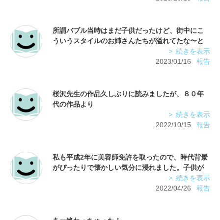
所謂バブル当時はまだ子供だったけど、街中にこ
ういうスタイルのお姉さんたちが溢れてたな〜と
懐かしく思ったw
続きを表示
面白かったけど、美容院のお金を盗んだ馬鹿二人
2023/01/16
報告
はどうなったんだろうか。捕まるか落ちぶれてる
桜沢先生の作品久しぶりに読みましたが、８０年
代の作品より
今のこの作品の方が断然好きです！ストーリーも
続きを表示
絵も。
2022/10/15
報告
しかも流れが良く読みやすくてドラマの画面を観
ているよう。
私も平成2年に美容師免許を取ったので、時代背景
がぴったりで懐かしい気分に浸れました。子供が
いれば、この物語のように続いていたんでしょう
続きを表示
2022/04/26
報告