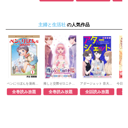
主婦と生活社
の人気作品
ペンにりぼんを漫画家・井出智香恵物語
推しと交際ゼロニチ婚ギリギリすぎる夫婦生活
アダージェット 音大卒アラサー独女たちの夜会
全巻読み放題
全巻読み放題
全話読み放題
全