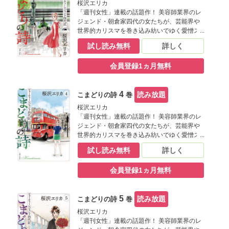
桜沢エリカ
「週刊女性」連載の話題作！ 美容師業界のレ
ジェンド・朝倉家四代の女たちが、芸能界や
世界的カリスマを巻き込み紡いでゆく愛憎ス
トーリー。 娘・藤子は「レスカ」のコマーシ
試し読み無料
詳しく
ャルで一躍大人気モデルに。一方、母の椿は
和装ブライダルに注目し始める。時代はバブ
会員登録1ヵ月無料
ル真っ只中。「こまどり美容室」周辺にも地
上げの話が沸いてきて…。
4
読み放題
こまどりの詩
巻
桜沢エリカ
「週刊女性」連載の話題作！ 美容師業界のレ
ジェンド・朝倉家四代の女たちが、芸能界や
世界的カリスマを巻き込み紡いでゆく愛憎ス
トーリー。 同じ事務所のモデルの策略に陥
試し読み無料
詳しく
り、藤子は大好きな彼氏を失い芸能界の仕事
も辞めることに。だが、失意のうちに訪れた
会員登録1ヵ月無料
ロンドンで世界的ヘアデザイナーのジェムと
再会、ヘアカットの面白さを知る。帰国後は
迷わず美容師になることを決意するのだ
5
読み放題
こまどりの詩
巻
が…。
桜沢エリカ
「週刊女性」連載の話題作！ 美容師業界のレ