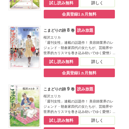
試し読み無料
詳しく
な結婚式も無事に終わり、「朝倉椿美容室」
の名が世間に知れ渡るように。一方で藤子
会員登録1ヵ月無料
は、ひとみに比べて自分の技術が劣ることを
自覚し焦り始める。バブルの波に乗る椿は２
号店の出店を考え始め…。
8
読み放題
こまどりの詩
巻
桜沢エリカ
「週刊女性」連載の話題作！ 美容師業界のレ
ジェンド・朝倉家四代の女たちが、芸能界や
世界的カリスマを巻き込み紡いでゆく愛憎ス
トーリー。 バブル崩壊の足音が聞こえ始める
試し読み無料
詳しく
なか、椿は「カメリア」を代官山にオープ
ン。続いてリゾートホテルでのウエディング
会員登録1ヵ月無料
事業にも乗り出そうとし、藤子は不安にから
れる。新店には新たに男性スタッフが採用さ
れるが、その美貌から予期せぬトラブル
9
読み放題
こまどりの詩
巻
が…。
桜沢エリカ
「週刊女性」連載の話題作！ 美容師業界のレ
ジェンド・朝倉家四代の女たちが、芸能界や
世界的カリスマを巻き込み紡いでゆく愛憎ス
トーリー。 スタッフの退社、売上の持ち逃
試し読み無料
詳しく
げ、そして「カメリア」閉店とさまざまなト
ラブルが続く椿のもとへ、リゾート事業破綻