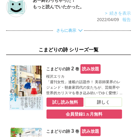
あー終わっちゃった！
もっと読んでいたかった。
続きを表示
2022/04/09
報告
さらに表示
こまどりの詩 シリーズ一覧
2
読み放題
こまどりの詩
巻
桜沢エリカ
「週刊女性」連載の話題作！ 美容師業界のレ
ジェンド・朝倉家四代の女たちが、芸能界や
世界的カリスマを巻き込み紡いでゆく愛憎ス
トーリー。 ブライダルのヘアメイクが話題と
試し読み無料
詳しく
なり、美容師として着実にステップアップし
ている椿。 娘の藤子は高校を中退し、モデル
会員登録1ヵ月無料
の道へ。決意と出会いが交差する！
3
読み放題
こまどりの詩
巻