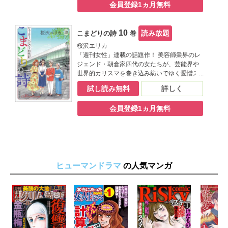
会員登録1ヵ月無料
のニュースが届く。巨額な負債を抱えること
になり、ついには青山の自社ビルも手放すこ
とに。そんな窮地に現れたのは…。
10
読み放題
こまどりの詩
巻
桜沢エリカ
「週刊女性」連載の話題作！ 美容師業界のレ
ジェンド・朝倉家四代の女たちが、芸能界や
世界的カリスマを巻き込み紡いでゆく愛憎ス
トーリー、ついに完結！ 銀行員・岩崎のも
試し読み無料
詳しく
と、朝倉美容室はなんとか青山での営業が継
続できることに。再建を目指す椿は、店の強
会員登録1ヵ月無料
みを「ヘアカラーメニュー」に見出そうとす
る。一方、藤子はジェム・サンダースが日本
橋に直営店をオープンすると知り、スタッフ
オーディションに参加することになるが…。
ヒューマンドラマ
の人気マンガ