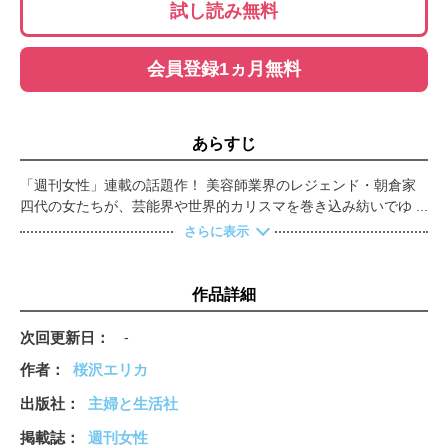
試し読み無料
会員登録1ヵ月無料
あらすじ
「週刊女性」連載の話題作！ 美容師業界のレジェンド・朝倉家
四代の女たちが、芸能界や世界的カリスマを巻き込み紡いでゆく
愛憎ストーリー。 仕事や、母・藤子との確執に悩む茉莉花。そ
さらに表示
んな藤子もまた、若かりしころは 母との関係や自分の出自に心
を痛めていた──。
作品詳細
次回更新日
-
作者
桜沢エリカ
出版社
主婦と生活社
掲載誌
週刊女性