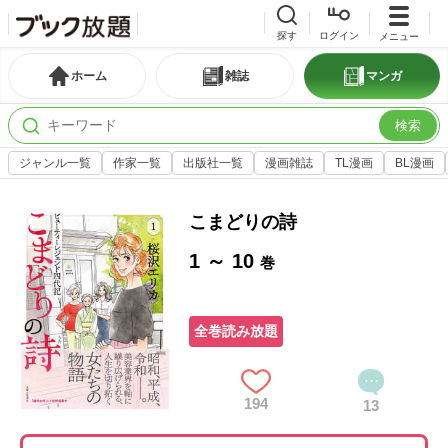
探す
ログイン
メニュー
ホーム
雑誌
マンガ
検索
ジャンル一覧
作家一覧
出版社一覧
漫画雑誌
TL漫画
BL漫画
こまどりの詩
1 ～ 10
巻
全巻読み放題
194
13