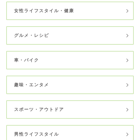
女性ライフスタイル・健康
グルメ・レシピ
車・バイク
趣味・エンタメ
スポーツ・アウトドア
男性ライフスタイル