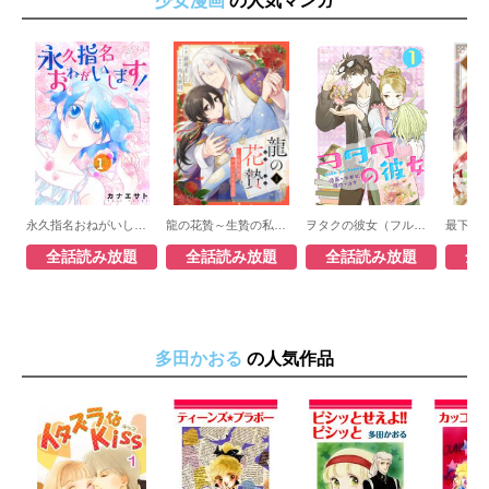
少女漫画
の人気マンガ
永久指名おねがいします！
龍の花贄～生贄の私が幸せになるまで～
ヲタクの彼女（フルカラー）
全話読み放題
全話読み放題
全話読み放題
全
多田かおる
の人気作品