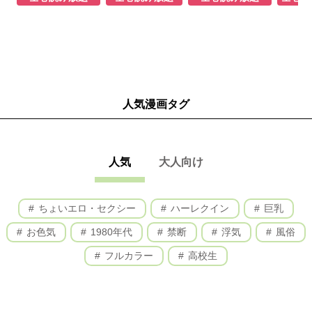
人気漫画タグ
人気
大人向け
ちょいエロ・セクシー
ハーレクイン
巨乳
お色気
1980年代
禁断
浮気
風俗
フルカラー
高校生