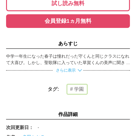
試し読み無料
会員登録1ヵ月無料
あらすじ
中学一年生になった春子は憧れだった守くんと同じクラスになれ
て大喜び。しかし、聖歌隊に入っていた草賀くんの美声に聞き惚
れ、だんだん草賀くんが気になっていく…。
さらに表示
学園
タグ:
作品詳細
次回更新日
-