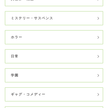
ミステリー・サスペンス
ホラー
日常
学園
ギャグ・コメディー