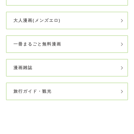
大人漫画(メンズエロ)
一冊まるごと無料漫画
漫画雑誌
旅行ガイド・観光