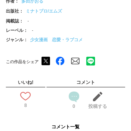
作者
多田かおる
出版社
ミナトプロ/エムズ
掲載誌
-
レーベル
-
ジャンル
少女漫画
恋愛・ラブコメ
この作品をシェア
いいね!
コメント
8
0
投稿する
コメント一覧