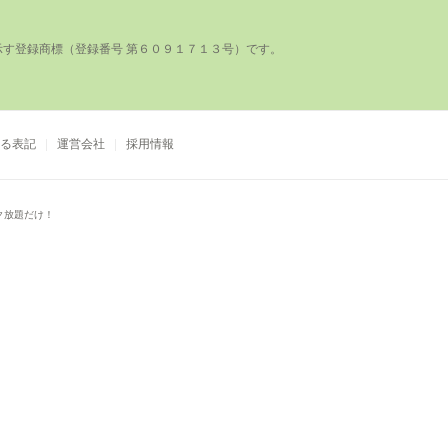
登録商標（登録番号 第６０９１７１３号）です。

る表記
運営会社
採用情報
ク放題だけ！