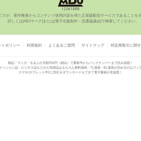
ビスが、著作権者からコンテンツ使⽤許諾を得た正規版配信サービスであることを⽰す
      詳しくは[ABJマーク]または[電⼦出版制作・流通協議会]で検索してください。

ントポリシー
利用規約
よくあるご質問
サイトマップ
特定商取引に関す
雑誌・マンガ・るるぶが月額550円（税込）で
最新号からバックナンバーまで読み放題！
ァッション誌・ビジネス誌などの人気雑誌はもちろん
無料漫画・TL漫画・BL漫画が読めるのはブッ
スマホ/タブレット/PCに対応＆ダウンロードもできて電子書籍が見放題！