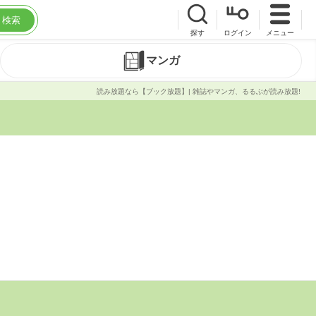
検索
探す
ログイン
メニュー
マンガ
読み放題なら【ブック放題】| 雑誌やマンガ、るるぶが読み放題!