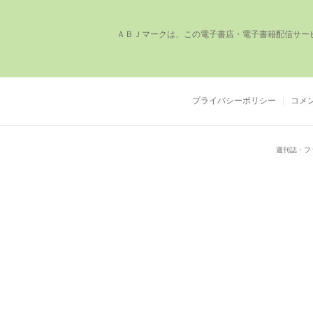
ＡＢＪマークは、この電⼦書店・電⼦書籍配信サー
プライバシーポリシー
コメ
週刊誌・フ