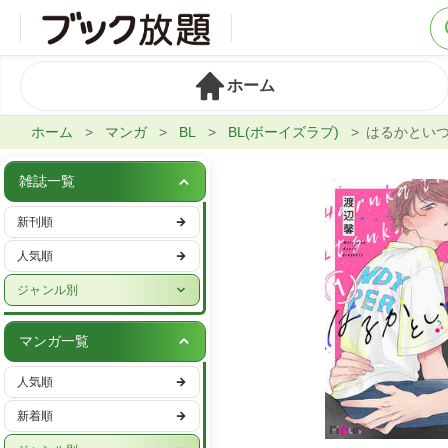
ホーム
ホーム
マンガ
BL
BL(ボーイズラブ)
はるかとい
雑誌一覧
新刊順
人気順
ジャンル別
週刊誌
マンガ一覧
実話・娯楽
人気順
ビジネス・IT・マネー
新着順
女性ファッション・美容