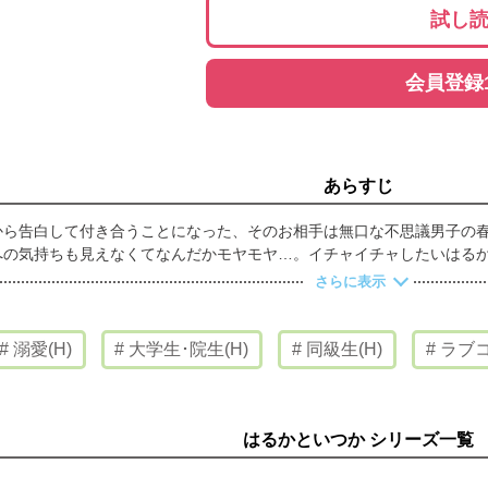
試し
会員登録
あらすじ
から告白して付き合うことになった、そのお相手は無口な不思議男子の
への気持ちも見えなくてなんだかモヤモヤ…。イチャイチャしたいはる
さらに表示
溺愛(H)
大学生･院生(H)
同級生(H)
ラブコ
はるかといつか シリーズ一覧