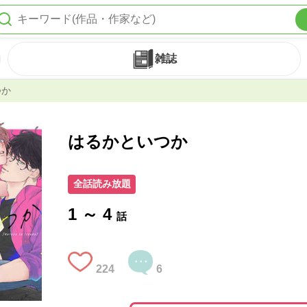
雑誌
つか
はるかといつか
全話読み放題
1 ～ 4
話
224
6