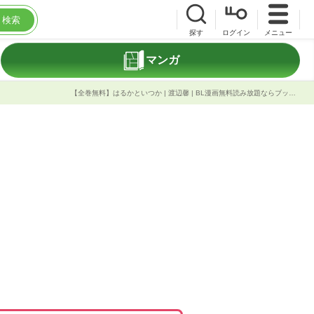
検索
探す
ログイン
メニュー
マンガ
【全巻無料】はるかといつか | 渡辺馨 | BL漫画無料読み放題ならブック放題