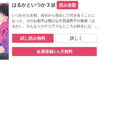
3
はるかといつか
話
読み放題
いつかが人生初、自分から告白して付き合うことに
なった、そのお相手は無口な不思議男子の春雅（は
るか）。そんなミステリアスなところが好きになっ
たのに、最近は自分への気持ちも見えなくてなんだ
かモヤモヤ…。イチャイチャしたいはるかは、つい
試し読み無料
詳しく
に色仕掛け作戦に出ることに――！【フィカス】
会員登録1ヵ月無料