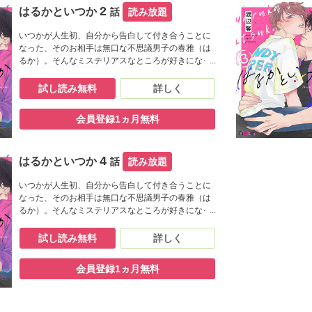
2
はるかといつか
話
読み放題
いつかが人生初、自分から告白して付き合うことに
なった、そのお相手は無口な不思議男子の春雅（は
るか）。そんなミステリアスなところが好きになっ
たのに、最近は自分への気持ちも見えなくてなんだ
かモヤモヤ…。イチャイチャしたいはるかは、つい
試し読み無料
詳しく
に色仕掛け作戦に出ることに――！【フィカス】
会員登録1ヵ月無料
4
はるかといつか
話
読み放題
いつかが人生初、自分から告白して付き合うことに
なった、そのお相手は無口な不思議男子の春雅（は
るか）。そんなミステリアスなところが好きになっ
たのに、最近は自分への気持ちも見えなくてなんだ
かモヤモヤ…。イチャイチャしたいはるかは、つい
試し読み無料
詳しく
に色仕掛け作戦に出ることに――！【フィカス】
会員登録1ヵ月無料