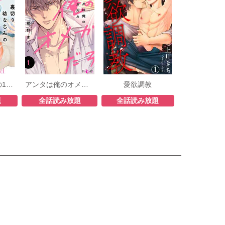
裏切り幼なじみの10年恋
アンタは俺のオメガだろ
愛欲調教
題
全話読み放題
全話読み放題