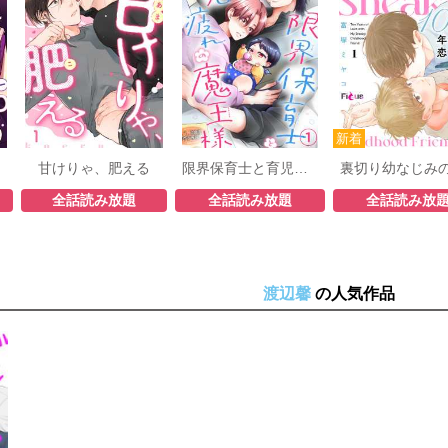
甘けりゃ、肥える
限界保育士と育児疲れの魔王様
全話読み放題
全話読み放題
全話読み放
渡辺馨
の人気作品