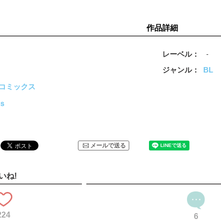
作品詳細
レーベル
-
ジャンル
BL
コミックス
ｓ
メールで送る
いね!
224
6