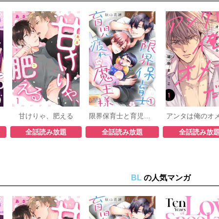
甘けりゃ、肥える
限界保育士と育児疲れの魔王様
全話読み放題
全話読み放題
全話読み放
BL
の人気マンガ