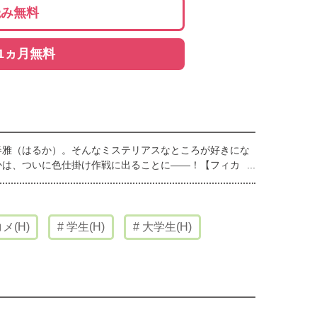
読み無料
1ヵ月無料
春雅（はるか）。そんなミステリアスなところが好きにな
かは、ついに色仕掛け作戦に出ることに――！【フィカ
メ(H)
学生(H)
大学生(H)