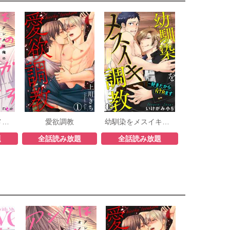
アンタは俺のオメガだろ
愛欲調教
幼馴染をメスイキ調教～好きだからNTR（寝取り）ます
題
全話読み放題
全話読み放題