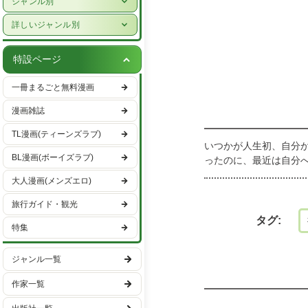
ジャンル別
女性ライフスタイル・健康
少年漫画
詳しいジャンル別
グルメ・レシピ
青年漫画
ハーレクイン
車・バイク
特設ページ
少女漫画
恋愛・ラブコメ
趣味・エンタメ
一冊まるごと無料漫画
女性漫画
ヒューマンドラマ
スポーツ・アウトドア
漫画雑誌
バトル・アクション
男性ライフスタイル
TL漫画(ティーンズラブ)
ファンタジー・SF
いつかが人生初、自分
国内旅行
BL漫画(ボーイズラブ)
ったのに、最近は自分
異世界・転生
海外旅行
ス】
大人漫画(メンズエロ)
ミステリー・サスペンス
旅行ガイド・観光
ホラー
タグ:
特集
日常
学園
ジャンル一覧
ギャグ・コメディー
作家一覧
スポーツ