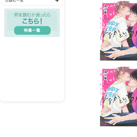
出版社一覧
歴史・時代
TL(ティーンズラブ)
レディコミ
BL(ボーイズラブ)
メンズエロ
成人漫画
BL(R18）