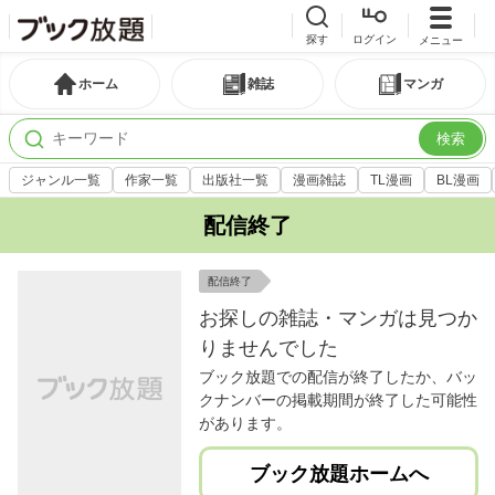
探す
ログイン
メニュー
ホーム
雑誌
マンガ
検索
ジャンル一覧
作家一覧
出版社一覧
漫画雑誌
TL漫画
BL漫画
配信終了
配信終了
お探しの雑誌・マンガは見つか
りませんでした
ブック放題での配信が終了したか、バッ
クナンバーの掲載期間が終了した可能性
があります。
ブック放題ホームへ