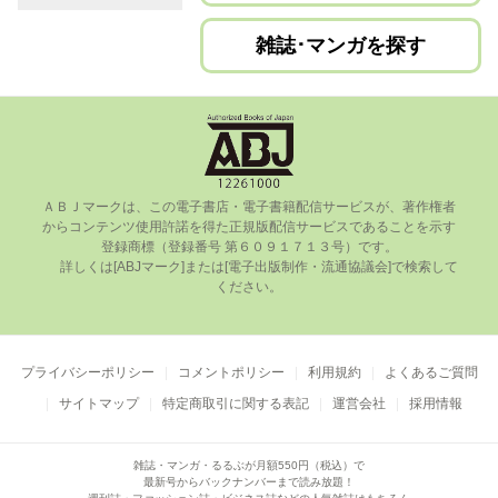
雑誌･マンガを探す
ＡＢＪマークは、この電⼦書店・電⼦書籍配信サービスが、著作権者
からコンテンツ使⽤許諾を得た正規版配信サービスであることを⽰す
登録商標（登録番号 第６０９１７１３号）です。

      詳しくは[ABJマーク]または[電⼦出版制作・流通協議会]で検索して
ください。

プライバシーポリシー
コメントポリシー
利用規約
よくあるご質問
サイトマップ
特定商取引に関する表記
運営会社
採用情報
雑誌・マンガ・るるぶが月額550円（税込）で
最新号からバックナンバーまで読み放題！