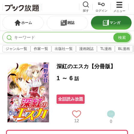
探す
ログイン
メニュー
ホーム
雑誌
マンガ
検索
ジャンル一覧
作家一覧
出版社一覧
漫画雑誌
TL漫画
BL漫画
深紅のエスカ【分冊版】
1 ～ 6
話
全話読み放題
12
0