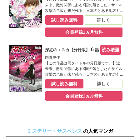
かし、1年前に死んだクラスメート・杏奈の死
未来、敵対関係にあるX国の落としたミサイル
因に疑問を持ったことがきっかけで、ひと
攻撃の爪痕が未だ残る、日本のとある地方都
り、またひとりと仲間が犠牲になってい
市。生まれつき心臓が弱い代わりに透視と予
試し読み無料
詳しく
き……。次に狙われるのは私？ 事件の真相
知の能力を持つ岸原瞳子は、肉体的ハンデを
は、真犯人は？ 疑似餌を撒くように周到に
抱えながらも特殊能力を持つ子供を集めた晴
張り巡らされた、瞳子を取り巻く恐ろしい陰
会員登録1ヵ月無料
名学園のE班に所属している。瞳子は自分の能
謀とは――。岡野史佳が透明な筆致で描く、
力と一般生徒からの好奇の目に苦しみながら
衝撃の近未来SFサスペンス！
も、同じ様に特殊能力を持った仲間達――明
6
読み放題
深紅のエスカ【分冊版】
話
るく聡明な幼馴染み・日枝瑞貴や繊細で心優
しい美少年・桂木律、E班の担任・光浦景介に
岡野史佳
支えられながら、学園生活を送っていた。し
【この作品は同タイトルの分冊版です。】近
かし、1年前に死んだクラスメート・杏奈の死
未来、敵対関係にあるX国の落としたミサイル
因に疑問を持ったことがきっかけで、ひと
攻撃の爪痕が未だ残る、日本のとある地方都
り、またひとりと仲間が犠牲になってい
市。生まれつき心臓が弱い代わりに透視と予
試し読み無料
詳しく
き……。次に狙われるのは私？ 事件の真相
知の能力を持つ岸原瞳子は、肉体的ハンデを
は、真犯人は？ 疑似餌を撒くように周到に
抱えながらも特殊能力を持つ子供を集めた晴
張り巡らされた、瞳子を取り巻く恐ろしい陰
会員登録1ヵ月無料
名学園のE班に所属している。瞳子は自分の能
謀とは――。岡野史佳が透明な筆致で描く、
力と一般生徒からの好奇の目に苦しみながら
衝撃の近未来SFサスペンス！
も、同じ様に特殊能力を持った仲間達――明
るく聡明な幼馴染み・日枝瑞貴や繊細で心優
しい美少年・桂木律、E班の担任・光浦景介に
支えられながら、学園生活を送っていた。し
ミステリー・サスペンス
かし、1年前に死んだクラスメート・杏奈の死
の人気マンガ
因に疑問を持ったことがきっかけで、ひと