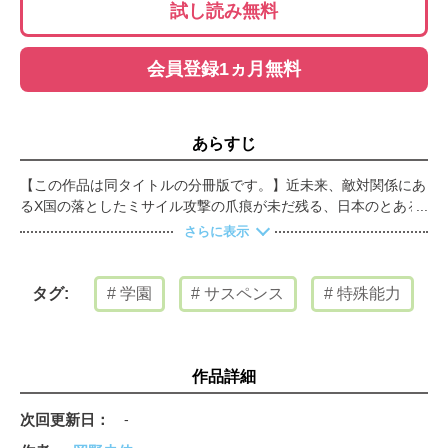
試し読み無料
会員登録1ヵ月無料
あらすじ
【この作品は同タイトルの分冊版です。】近未来、敵対関係にあ
るX国の落としたミサイル攻撃の爪痕が未だ残る、日本のとある
地方都市。生まれつき心臓が弱い代わりに透視と予知の能力を持
さらに表示
つ岸原瞳子は、肉体的ハンデを抱えながらも特殊能力を持つ子供
を集めた晴名学園のE班に所属している。瞳子は自分の能力と一
般生徒からの好奇の目に苦しみながらも、同じ様に特殊能力を持
学園
サスペンス
特殊能力
タグ:
った仲間達――明るく聡明な幼馴染み・日枝瑞貴や繊細で心優し
い美少年・桂木律、E班の担任・光浦景介に支えられながら、学
園生活を送っていた。しかし、1年前に死んだクラスメート・杏
奈の死因に疑問を持ったことがきっかけで、ひとり、またひとり
作品詳細
と仲間が犠牲になっていき……。次に狙われるのは私？ 事件の
真相は、真犯人は？ 疑似餌を撒くように周到に張り巡らされ
次回更新日
-
た、瞳子を取り巻く恐ろしい陰謀とは――。岡野史佳が透明な筆