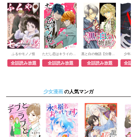
り、またひとりと仲間が犠牲になってい
き……。次に狙われるのは私？ 事件の真相
は、真犯人は？ 疑似餌を撒くように周到に
張り巡らされた、瞳子を取り巻く恐ろしい陰
謀とは――。岡野史佳が透明な筆致で描く、
衝撃の近未来SFサスペンス！
ふるやモノノ怪
ただし恋はキライのあとで（フルカラー）
黒と白の物語【分冊版】
少年Aは
全話読み放題
全話読み放題
全話読み放題
全話読
少女漫画
の人気マンガ