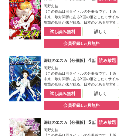
しい美少年・桂木律、E班の担任・光浦景介に
岡野史佳
支えられながら、学園生活を送っていた。し
【この作品は同タイトルの分冊版です。】近
かし、1年前に死んだクラスメート・杏奈の死
未来、敵対関係にあるX国の落としたミサイル
因に疑問を持ったことがきっかけで、ひと
攻撃の爪痕が未だ残る、日本のとある地方都
り、またひとりと仲間が犠牲になってい
市。生まれつき心臓が弱い代わりに透視と予
試し読み無料
詳しく
き……。次に狙われるのは私？ 事件の真相
知の能力を持つ岸原瞳子は、肉体的ハンデを
は、真犯人は？ 疑似餌を撒くように周到に
抱えながらも特殊能力を持つ子供を集めた晴
張り巡らされた、瞳子を取り巻く恐ろしい陰
会員登録1ヵ月無料
名学園のE班に所属している。瞳子は自分の能
謀とは――。岡野史佳が透明な筆致で描く、
力と一般生徒からの好奇の目に苦しみながら
衝撃の近未来SFサスペンス！
も、同じ様に特殊能力を持った仲間達――明
4
読み放題
深紅のエスカ【分冊版】
話
るく聡明な幼馴染み・日枝瑞貴や繊細で心優
しい美少年・桂木律、E班の担任・光浦景介に
岡野史佳
支えられながら、学園生活を送っていた。し
【この作品は同タイトルの分冊版です。】近
かし、1年前に死んだクラスメート・杏奈の死
未来、敵対関係にあるX国の落としたミサイル
因に疑問を持ったことがきっかけで、ひと
攻撃の爪痕が未だ残る、日本のとある地方都
り、またひとりと仲間が犠牲になってい
市。生まれつき心臓が弱い代わりに透視と予
試し読み無料
詳しく
き……。次に狙われるのは私？ 事件の真相
知の能力を持つ岸原瞳子は、肉体的ハンデを
は、真犯人は？ 疑似餌を撒くように周到に
抱えながらも特殊能力を持つ子供を集めた晴
張り巡らされた、瞳子を取り巻く恐ろしい陰
会員登録1ヵ月無料
名学園のE班に所属している。瞳子は自分の能
謀とは――。岡野史佳が透明な筆致で描く、
力と一般生徒からの好奇の目に苦しみながら
衝撃の近未来SFサスペンス！
も、同じ様に特殊能力を持った仲間達――明
5
読み放題
深紅のエスカ【分冊版】
話
るく聡明な幼馴染み・日枝瑞貴や繊細で心優
しい美少年・桂木律、E班の担任・光浦景介に
岡野史佳
支えられながら、学園生活を送っていた。し
【この作品は同タイトルの分冊版です。】近