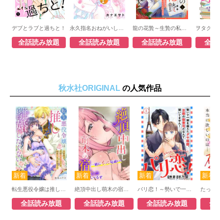
デブとラブと過ちと！
永久指名おねがいします！
龍の花贄～生贄の私が幸せになるまで～
全話読み放題
全話読み放題
全話読み放題
全話
秋水社ORIGINAL
の人気作品
転生悪役令嬢は推しと離婚したくない 旦那様は夫婦再構築のため毎夜Hをご所望です
絶頂中出し萌木の宿～一緒にイって厄祓い！
パリ恋！～勢いで一線を越えたダサ眼鏡、京都の御曹司だなんて聞いてません！
全話読み放題
全話読み放題
全話読み放題
全