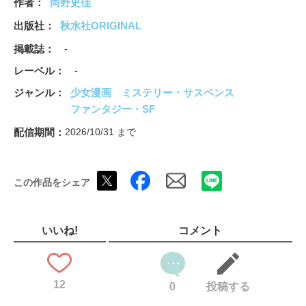
作者
岡野史佳
致で描く、衝撃の近未来SFサスペンス！
出版社
秋水社ORIGINAL
掲載誌
-
レーベル
-
ジャンル
少女漫画
ミステリー・サスペンス
ファンタジー・SF
配信期間
2026/10/31 まで
この作品をシェア
いいね!
コメント
12
0
投稿する