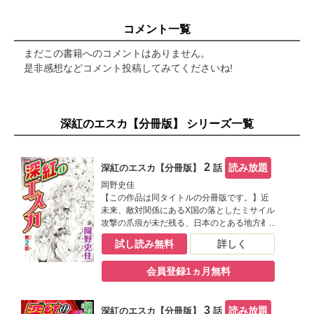
コメント一覧
まだこの書籍へのコメントはありません。
是非感想などコメント投稿してみてくださいね!
深紅のエスカ【分冊版】 シリーズ一覧
2
読み放題
深紅のエスカ【分冊版】
話
岡野史佳
【この作品は同タイトルの分冊版です。】近
未来、敵対関係にあるX国の落としたミサイル
攻撃の爪痕が未だ残る、日本のとある地方都
市。生まれつき心臓が弱い代わりに透視と予
試し読み無料
詳しく
知の能力を持つ岸原瞳子は、肉体的ハンデを
抱えながらも特殊能力を持つ子供を集めた晴
会員登録1ヵ月無料
名学園のE班に所属している。瞳子は自分の能
力と一般生徒からの好奇の目に苦しみながら
も、同じ様に特殊能力を持った仲間達――明
3
読み放題
深紅のエスカ【分冊版】
話
るく聡明な幼馴染み・日枝瑞貴や繊細で心優