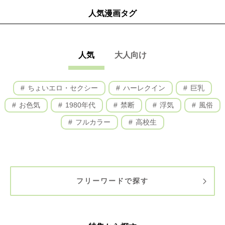
人気漫画タグ
人気
大人向け
ちょいエロ・セクシー
ハーレクイン
巨乳
お色気
1980年代
禁断
浮気
風俗
フルカラー
高校生
フリーワードで探す