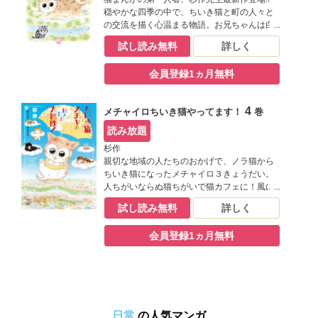
元気に町を駆け回っています――。
穏やかな四季の中で、ちいき猫と町の人々と
の交流を描く心温まる物語。お兄ちゃんは白
黒のハチ割れ。お姉ちゃんは三毛。アタシは
試し読み無料
詳しく
メチャクチャな色なのでメチャイロです。ノ
ラ猫でも元気に楽しく生きてたんだけど、あ
会員登録1ヵ月無料
る日ちいき猫というものになりました。それ
からは、なんだか周りの人間がみんな優しく
てなんだかくすぐったい…。
4
メチャイロちいき猫やってます！
巻
読み放題
杉作
親切な地域の人たちのおかげで、ノラ猫から
ちいき猫になったメチャイロ３きょうだい。
人ちがいならぬ猫ちがいで猫カフェに！風に
乗って大空へ！ヘンだと思ったら、妖怪！？
試し読み無料
詳しく
猫の赤ちゃんと、タヌキの子どもの面倒もみ
るはめに！！元ボクサー、猫漫画界最強男子
会員登録1ヵ月無料
が描く、超カワイイ最弱の猫たちの、けなげ
な、のんびり日常。でも今回は大冒険！？
日常
の人気マンガ