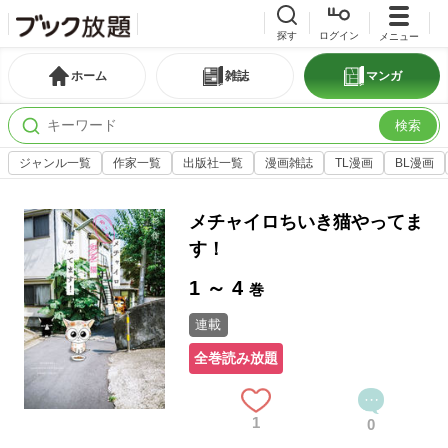
探す
ログイン
メニュー
ホーム
雑誌
マンガ
検索
ジャンル一覧
作家一覧
出版社一覧
漫画雑誌
TL漫画
BL漫画
メチャイロちいき猫やってま
す！
1 ～ 4
巻
連載
全巻読み放題
1
0