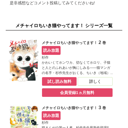
是非感想などコメント投稿してみてくださいね!
メチャイロちいき猫やってます！ シリーズ一覧
2
メチャイロちいき猫やってます！
巻
読み放題
杉作
かわいくてホンワカ、切なくてホロリ、子猫
と人とのふれあいが胸にしみる――猫マンガ
の名手・杉作先生がおくる、ちいき（地域）
猫をテーマにとった子猫物語！ ３きょうだい
試し読み無料
詳しく
の末っ子・メチャイロは、のら猫からちいき
猫になった女の子。町で暮らすメチャイロの
会員登録1ヵ月無料
身には、さまざまなトラブルが降りかかりま
す。おじいさんにイジメられたり、クサいイ
タチにつきまとわれたり、おばあさん猫にゴ
3
メチャイロちいき猫やってます！
巻
ハンを横どりされたり…。だけど彼女はめげ
ずに、持ち前の愛きょうと機転をきかせて、
読み放題
困難をのりこえていくのです。猫仲間や地元
杉作
民に見守られながら、きょうもメチャイロは
猫まんがの第一人者、杉作先生最新作登場!!