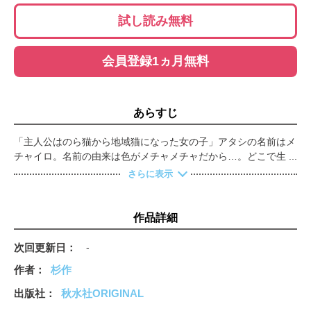
試し読み無料
会員登録1ヵ月無料
あらすじ
「主人公はのら猫から地域猫になった女の子」アタシの名前はメ
チャイロ。名前の由来は色がメチャメチャだから…。どこで生ま
れたか分からないけど、お兄ちゃんとお姉ちゃんがいて、下っ端
さらに表示
の私は辛いこともあるけど元気にやっています。でも、ある日、
仲よくなった猫の飼い主さんに騙されて、捕まってしまい…。ど
うなるかと思ったけど、もといた場所に戻れました。でも、前と
作品詳細
なにかどこか違うような…。耳がカットされたからかな？ 食餌
をくれたり優しくしてくれる人が多くなった気がします!! 猫漫
次回更新日
-
画の名手杉作が地域猫を題材に描いた意欲作!! のら猫、飼い猫
作者
杉作
とも違う新たな猫の世界が堂々開幕!!
出版社
秋水社ORIGINAL