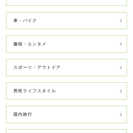
車・バイク
趣味・エンタメ
スポーツ・アウトドア
男性ライフスタイル
国内旅行