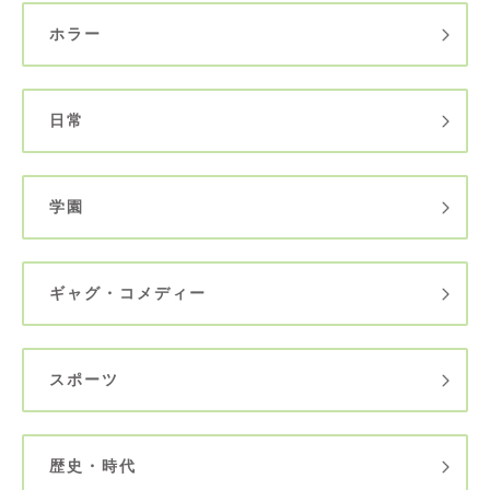
ホラー
日常
学園
ギャグ・コメディー
スポーツ
歴史・時代