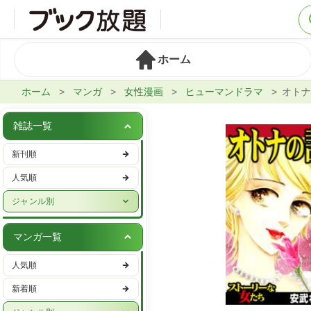
ホーム
ホーム
マンガ
女性漫画
ヒューマンドラマ
オトナ
雑誌一覧
新刊順
人気順
ジャンル別
週刊誌
マンガ一覧
実話・娯楽
人気順
ビジネス・IT・マネー
新着順
女性ファッション・美容