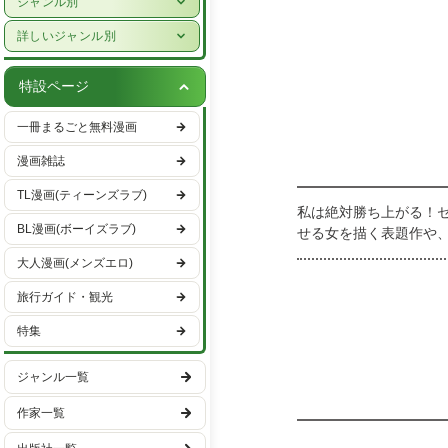
ジャンル別
女性ライフスタイル・健康
少年漫画
詳しいジャンル別
グルメ・レシピ
青年漫画
ハーレクイン
車・バイク
特設ページ
少女漫画
恋愛・ラブコメ
趣味・エンタメ
一冊まるごと無料漫画
女性漫画
ヒューマンドラマ
スポーツ・アウトドア
漫画雑誌
バトル・アクション
男性ライフスタイル
TL漫画(ティーンズラブ)
ファンタジー・SF
私は絶対勝ち上がる！
国内旅行
BL漫画(ボーイズラブ)
せる女を描く表題作や
異世界・転生
海外旅行
等、あさましい女の欲
大人漫画(メンズエロ)
ミステリー・サスペンス
旅行ガイド・観光
ホラー
特集
日常
学園
ジャンル一覧
ギャグ・コメディー
作家一覧
スポーツ