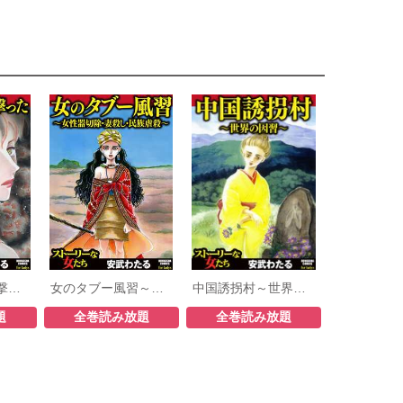
ママがあたしを撃った
女のタブー風習～女性器切除・妻殺し・民族虐殺～
中国誘拐村～世界の因習～
題
全巻読み放題
全巻読み放題