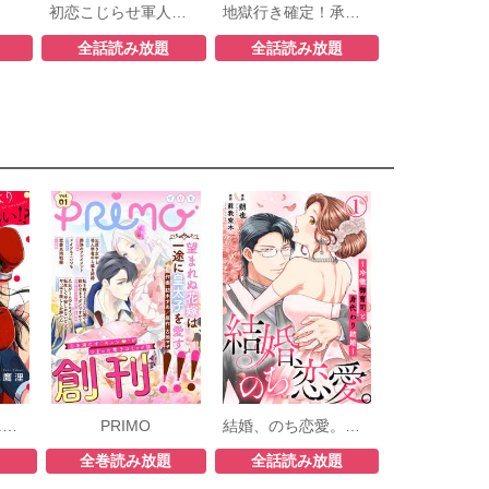
初恋こじらせ軍人伯爵の暴走愛～私、婚約解消二回の没落令嬢なんですけど!?～
地獄行き確定！承認欲求モンスター
全話読み放題
全話読み放題
恋より熱い！？ニセモノ夫婦の燃え婚セイカツ
PRIMO
結婚、のち恋愛。～冷徹御曹司と身代わり結婚～
題
全巻読み放題
全話読み放題