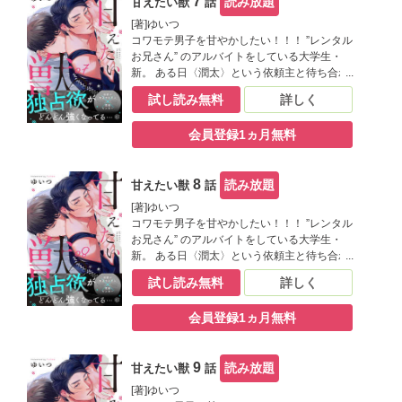
7
読み放題
甘えたい獣
話
「Tulle vol.11」に収録されています。重複
購入にご注意ください。
[著]ゆいつ
コワモテ男子を甘やかしたい！！！ ”レンタル
お兄さん” のアルバイトをしている大学生・
新。 ある日〈潤太〉という依頼主と待ち合わ
せをすると、なんとやって来たのは超イカツ
試し読み無料
詳しく
イヤンキー!? まさか新手の恐喝!?と思いき
や、「頭撫でてもらいたいんです」と言い出
会員登録1ヵ月無料
した。 男前なのに頬を赤らめて、甘えてくる
様子がなんだか可愛く見えて…。どうした
俺！ムラムラしてきちまった!!? ※この作品は
8
読み放題
甘えたい獣
話
「Tulle vol.13」に収録されています。重複
購入にご注意ください。
[著]ゆいつ
コワモテ男子を甘やかしたい！！！ ”レンタル
お兄さん” のアルバイトをしている大学生・
新。 ある日〈潤太〉という依頼主と待ち合わ
せをすると、なんとやって来たのは超イカツ
試し読み無料
詳しく
イヤンキー!? まさか新手の恐喝!?と思いき
や、「頭撫でてもらいたいんです」と言い出
会員登録1ヵ月無料
した。 男前なのに頬を赤らめて、甘えてくる
様子がなんだか可愛く見えて…。どうした
俺！ムラムラしてきちまった!!? ※この作品は
9
読み放題
甘えたい獣
話
「Tulle vol.13」に収録されています。重複
購入にご注意ください。
[著]ゆいつ