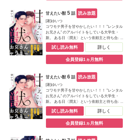
様子がなんだか可愛く見えて…。どうした
俺！ムラムラしてきちまった!!? ※この作品は
5
読み放題
甘えたい獣
話
「Tulle vol.9」に収録されています。重複購
入にご注意ください。
[著]ゆいつ
コワモテ男子を甘やかしたい！！！ ”レンタル
お兄さん” のアルバイトをしている大学生・
新。 ある日〈潤太〉という依頼主と待ち合わ
せをすると、なんとやって来たのは超イカツ
試し読み無料
詳しく
イヤンキー!? まさか新手の恐喝!?と思いき
や、「頭撫でてもらいたいんです」と言い出
会員登録1ヵ月無料
した。 男前なのに頬を赤らめて、甘えてくる
様子がなんだか可愛く見えて…。どうした
俺！ムラムラしてきちまった!!? ※この作品は
6
読み放題
甘えたい獣
話
「Tulle vol.10」に収録されています。重複
購入にご注意ください。
[著]ゆいつ
コワモテ男子を甘やかしたい！！！ ”レンタル
お兄さん” のアルバイトをしている大学生・
新。 ある日〈潤太〉という依頼主と待ち合わ
せをすると、なんとやって来たのは超イカツ
試し読み無料
詳しく
イヤンキー!? まさか新手の恐喝!?と思いき
や、「頭撫でてもらいたいんです」と言い出
会員登録1ヵ月無料
した。 男前なのに頬を赤らめて、甘えてくる
様子がなんだか可愛く見えて…。どうした
俺！ムラムラしてきちまった!!? ※この作品は