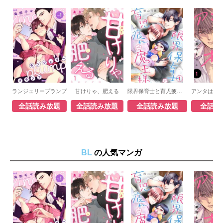
ランジェリープランプ
甘けりゃ、肥える
限界保育士と育児疲れの魔王様
全話読み放題
全話読み放題
全話読み放題
全話読
BL
の人気マンガ