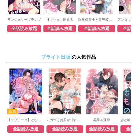
ランジェリープランプ
甘けりゃ、肥える
限界保育士と育児疲れの魔王様
全話読み放題
全話読み放題
全話読み放題
全話読
ブライト出版
の人気作品
【ラブチーク】となりの陰キャさんは実はメロい～不感症な私は推しに愛され暴かれる～
ムカつくお前が甘すぎる
花降る運命
全話読み放題
全話読み放題
全話読み放題
全話