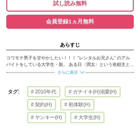
試し読み無料
会員登録1ヵ月無料
あらすじ
コワモテ男子を甘やかしたい！！！ ”レンタルお兄さん” のアル
バイトをしている大学生・新。 ある日〈潤太〉という依頼主と
待ち合わせをすると、なんとやって来たのは超イカツイヤンキ
さらに表示
ー!? まさか新手の恐喝!?と思いきや、「頭撫でてもらいたいんで
す」と言い出した。 男前なのに頬を赤らめて、甘えてくる様子
がなんだか可愛く見えて…。どうした俺！ムラムラしてきちまっ
2010年代
ガチイキ(H)溺愛(H)
タグ:
た!!? ※この作品は「Tulle vol.6」に収録されています。重複購
入にご注意ください。
契約(H)
初体験(H)
ヤンキー(H)
大学生(H)