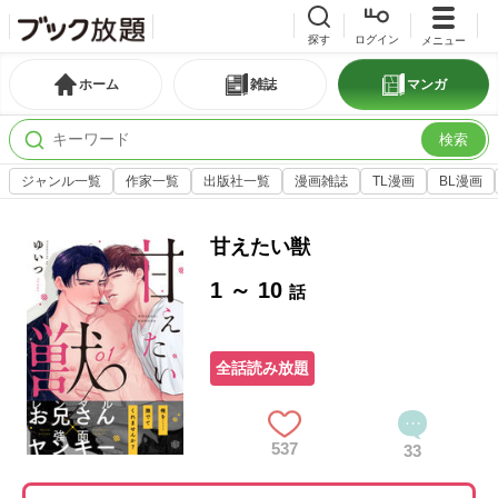
探す
ログイン
メニュー
ホーム
雑誌
マンガ
検索
ジャンル一覧
作家一覧
出版社一覧
漫画雑誌
TL漫画
BL漫画
甘えたい獣
1 ～ 10
話
全話読み放題
537
33