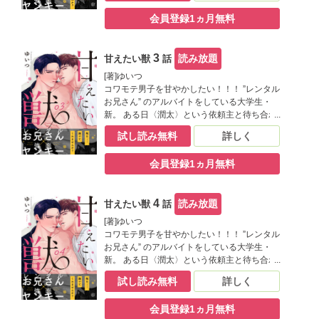
や、「頭撫でてもらいたいんです」と言い出
会員登録1ヵ月無料
した。 男前なのに頬を赤らめて、甘えてくる
様子がなんだか可愛く見えて…。どうした
俺！ムラムラしてきちまった!!? ※この作品は
3
読み放題
甘えたい獣
話
「Tulle vol.7」に収録されています。重複購
入にご注意ください。
[著]ゆいつ
コワモテ男子を甘やかしたい！！！ ”レンタル
お兄さん” のアルバイトをしている大学生・
新。 ある日〈潤太〉という依頼主と待ち合わ
せをすると、なんとやって来たのは超イカツ
試し読み無料
詳しく
イヤンキー!? まさか新手の恐喝!?と思いき
や、「頭撫でてもらいたいんです」と言い出
会員登録1ヵ月無料
した。 男前なのに頬を赤らめて、甘えてくる
様子がなんだか可愛く見えて…。どうした
俺！ムラムラしてきちまった!!? ※この作品は
4
読み放題
甘えたい獣
話
「Tulle vol.8」に収録されています。重複購
入にご注意ください。
[著]ゆいつ
コワモテ男子を甘やかしたい！！！ ”レンタル
お兄さん” のアルバイトをしている大学生・
新。 ある日〈潤太〉という依頼主と待ち合わ
せをすると、なんとやって来たのは超イカツ
試し読み無料
詳しく
イヤンキー!? まさか新手の恐喝!?と思いき
や、「頭撫でてもらいたいんです」と言い出
会員登録1ヵ月無料
した。 男前なのに頬を赤らめて、甘えてくる