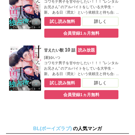
コワモテ男子を甘やかしたい！！！ ”レンタル
お兄さん” のアルバイトをしている大学生・
新。 ある日〈潤太〉という依頼主と待ち合わ
せをすると、なんとやって来たのは超イカツ
試し読み無料
詳しく
イヤンキー!? まさか新手の恐喝!?と思いき
や、「頭撫でてもらいたいんです」と言い出
会員登録1ヵ月無料
した。 男前なのに頬を赤らめて、甘えてくる
様子がなんだか可愛く見えて…。 どうした
俺！ムラムラしてきちまった!!? ※この作品は
10
読み放題
甘えたい獣
話
「Tulle vol.14」に収録されています。重複
購入にご注意ください。
[著]ゆいつ
コワモテ男子を甘やかしたい！！！ ”レンタル
お兄さん” のアルバイトをしている大学生・
新。 ある日〈潤太〉という依頼主と待ち合わ
せをすると、なんとやって来たのは超イカツ
試し読み無料
詳しく
イヤンキー!? まさか新手の恐喝!?と思いき
や、「頭撫でてもらいたいんです」と言い出
会員登録1ヵ月無料
した。 男前なのに頬を赤らめて、甘えてくる
様子がなんだか可愛く見えて…。 どうした
俺！ムラムラしてきちまった!!? ※この作品は
「Tulle vol.15」に収録されています。重複
購入にご注意ください。
BL(ボーイズラブ)
の人気マンガ