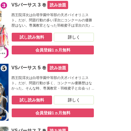
3
VSバーサス
巻
読み放題
西王院澪次は白塔学園中等部の天才バイオリニス
ト。だが、問題行動の多い澪次にコンクールの優勝
歴はない。専属教官となった羽根蜜子は澪次の欠点
を指摘し、彼の心を開かせようと努力する。ジャパ
ンコンクールの優勝は逃したものの、澪次には人生
試し読み無料
詳しく
の目標ができ、2人は信頼で結ばれた。4月、白塔に
優秀な編入生がやって来た。彼の名は剣崎葵。プロ
会員登録1ヵ月無料
のピアニストの地位を捨てて、バイオリンの世界に
飛び込んできた葵は蜜子の担当になり
――――――!?魂に響く、灼熱のヒューマン・シン
5
VSバーサス
フォニー??
巻
読み放題
西王院澪次は白塔学園中等部の天才バイオリニス
ト。だが、問題行動が多く、コンクール優勝歴はな
かった。そんな時、専属教官・羽根蜜子と出会った
澪次は人を信じることを学び、人生の目標ができ
る。NYで蜜子の過去の恋人である、バルトロメオに
試し読み無料
詳しく
出会った澪次は自分が蜜子を好きになっていること
に気づく。秋、白塔ではジャパコンに向けての課題
会員登録1ヵ月無料
曲が発表された。そんな中、澪次は那智の心の深い
傷に気づき、彼女を励まそうと2人で森の家を訪ね
る。だが、那智の思いは――――――!?魂に響く、
7
VSバーサス
灼熱のヒューマン・シンフォニー??
巻
読み放題