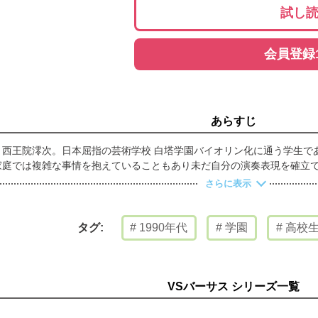
試し
会員登録
あらすじ
ト西王院澪次。日本屈指の芸術学校 白塔学園バイオリン化に通う学生で
家庭では複雑な事情を抱えていることもあり未だ自分の演奏表現を確立
出会い、そして自分にも向き合い、運命が動き出す??魂に響く、灼熱の
さらに表示
1990年代
学園
高校
タグ:
VSバーサス シリーズ一覧