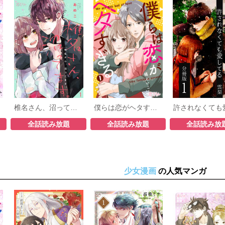
椎名さん、沼ってます。
僕らは恋がヘタすぎる
全話読み放題
全話読み放題
全話読み放
少女漫画
の人気マンガ