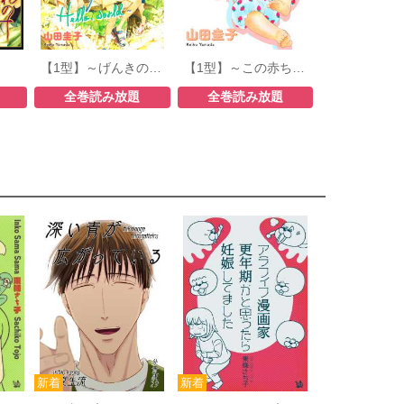
【1型】～げんきの森日記・Hello, world～
【1型】～この赤ちゃん1型糖尿病です～
全巻読み放題
全巻読み放題