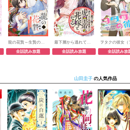
龍の花贄～生贄の私が幸せになるまで～
最下層から逃れてきた宮女見習いは虎皇帝の花嫁となる
全話読み放題
全話読み放題
全話読み放
山田圭子
の人気作品