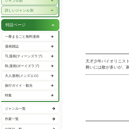
ジャンル別
女性ライフスタイル・健康
少年漫画
詳しいジャンル別
グルメ・レシピ
青年漫画
ハーレクイン
車・バイク
特設ページ
少女漫画
恋愛・ラブコメ
趣味・エンタメ
一冊まるごと無料漫画
女性漫画
ヒューマンドラマ
スポーツ・アウトドア
漫画雑誌
バトル・アクション
男性ライフスタイル
TL漫画(ティーンズラブ)
ファンタジー・SF
天才少年バイオリニス
国内旅行
BL漫画(ボーイズラブ)
舞いには敵が多いが、
異世界・転生
海外旅行
教官・羽根蜜子。彼女に
大人漫画(メンズエロ)
ミステリー・サスペンス
旅行ガイド・観光
ホラー
特集
日常
学園
ジャンル一覧
ギャグ・コメディー
作家一覧
スポーツ