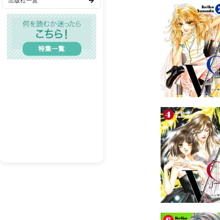
出版社一覧
歴史・時代
TL(ティーンズラブ)
レディコミ
BL(ボーイズラブ)
メンズエロ
成人漫画
BL(R18）