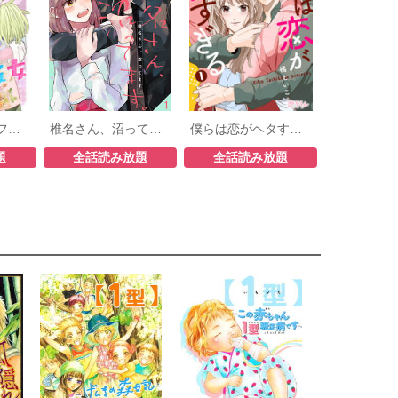
ヲタクの彼女（フルカラー）
椎名さん、沼ってます。
僕らは恋がヘタすぎる
題
全話読み放題
全話読み放題