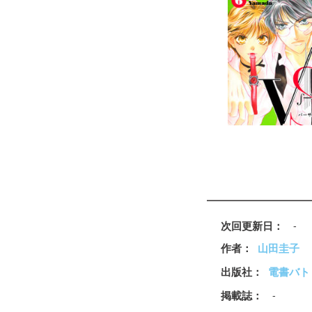
次回更新日
-
作者
山田圭子
出版社
電書バト
掲載誌
-