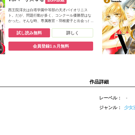
西王院澪次は白塔学園中等部の天才バイオリニス
ト。だが、問題行動が多く、コンクール優勝歴はな
かった。そんな時、専属教官・羽根蜜子と出会った
澪次は人を信じることを学び、人生の目標ができ
る。NYフィルハーモニアの指揮者・バルトロメオ
試し読み無料
詳しく
は、蜜子が今でも忘れられない”恋人”だった。その
ことは澪次に自分の蜜子への恋を自覚させた。ジャ
会員登録1ヵ月無料
パコン予選が始まった。心臓病が悪化した葵はバイ
オリニストを引退する決意を固めた。そして
――――――!?魂に響く、灼熱のヒューマン・シン
フォニー??
作品詳細
レーベル
-
ジャンル
少女