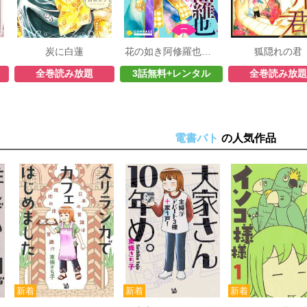
炭に白蓮
花の如き阿修羅也（単話版）
狐隠れの君
全巻読み放題
3話無料+レンタル
全巻読み放題
電書バト
の人気作品