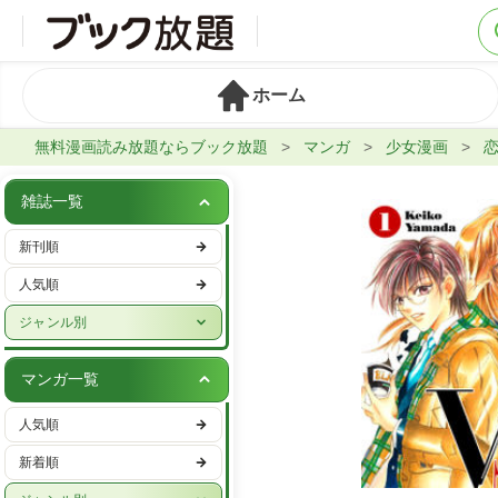
ホーム
無料漫画読み放題ならブック放題
マンガ
少女漫画
雑誌一覧
新刊順
人気順
ジャンル別
週刊誌
マンガ一覧
実話・娯楽
人気順
ビジネス・IT・マネー
新着順
女性ファッション・美容