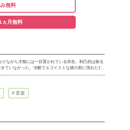
読み無料
1ヵ月無料
ありながら才能には一目置かれている存在。利己的は振る
できていなかった。冷酷でエゴイストな彼の前に現れた女
ヒューマン・シンフォニー??
生
音楽