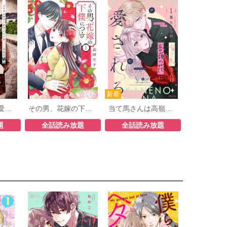
許されなくても愛してる 分冊版
その男、花嫁の下僕につき
当て馬さんは高嶺の花に愛される
題
全話読み放題
全話読み放題