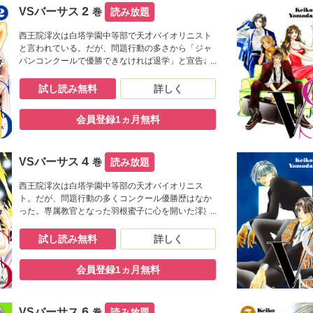
2
VSバーサス
巻
読み放題
西王院澪次は白塔学園中等部で天才バイオリニスト
と言われている。だが、問題行動の多さから「ジャ
パンコンクールで優勝できなければ退学」と宣告さ
れる。専属教官となった羽根蜜子は澪次の欠点を見
抜き、信頼関係を築こうとする。そんな時、澪次の
試し読み無料
詳しく
最愛の妹・実留加が父の暴力で重傷を負う。親が逮
捕され、孤児同然の実留加は蜜子の知人の養女とな
会員登録1ヵ月無料
りアメリカへ渡った。1人になった澪次はバイオリン
が弾けなくなってしまい――――――!?魂に響く、
灼熱のヒューマン・シンフォニー??
4
VSバーサス
巻
読み放題
西王院澪次は白塔学園中等部の天才バイオリニス
ト。だが、問題行動の多くコンクール優勝歴はなか
った。専属教官となった羽根蜜子に心を開いた澪次
には人生の目標ができ、2人は信頼で結ばれた。白塔
フィルの企画でソリストを務めることになった澪次
試し読み無料
詳しく
は蜜子、葵、那智とNYにやって来た。そこで澪次は
NYフィルハーモニアの指揮者・バルトロメオに出会
会員登録1ヵ月無料
う。蜜子とバルトロメオの関わりを知った澪次は、
蜜子への思いに気づいて――――――!??魂に響く、
灼熱のヒューマン・シンフォニー??
6
VSバーサス
巻
読み放題