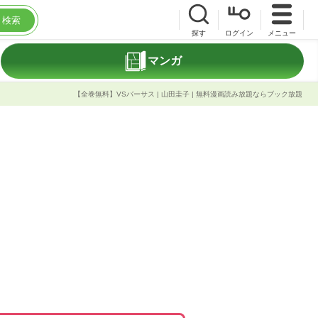
検索
探す
ログイン
メニュー
マンガ
【全巻無料】VSバーサス | 山田圭子 | 無料漫画読み放題ならブック放題