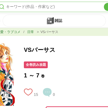
雑誌
恋愛・ラブコメ
/
日常
VSバーサス
VSバーサス
全巻読み放題
1 ～ 7
巻
15
0