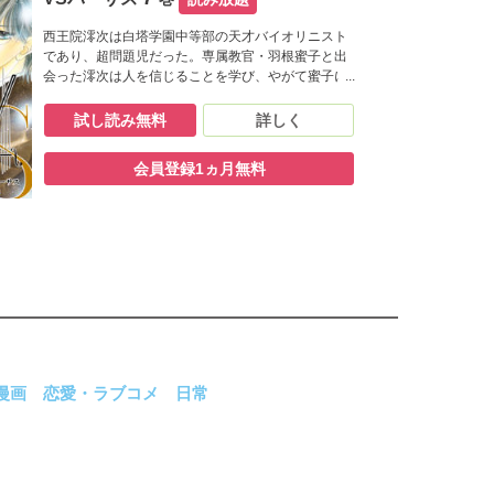
西王院澪次は白塔学園中等部の天才バイオリニスト
であり、超問題児だった。専属教官・羽根蜜子と出
会った澪次は人を信じることを学び、やがて蜜子に
恋をする。天才指揮者・バルトロメオに出会った澪
次は、彼に強く惹かれる。だが、彼は蜜子が今も忘
試し読み無料
詳しく
れられない”恋人”であり、澪次の実の父親だった。
蜜子はそれを承知の上で澪次の教官になったのだっ
会員登録1ヵ月無料
た。ジャパコン本線を前にボロボロになった澪次に
蜜子は――――――!?魂に響く、灼熱のヒューマ
ン・シンフォニー??
漫画
恋愛・ラブコメ
日常