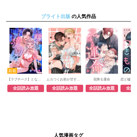
ブライト出版
の人気作品
【ラブチーク】となりの陰キャさんは実はメロい～不感症な私は推しに愛され暴かれる～
ムカつくお前が甘すぎる
花降る運命
全話読み放題
全話読み放題
全話読み放題
全話
人気漫画タグ