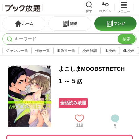
探す
ログイン
メニュー
ホーム
雑誌
マンガ
検索
ジャンル一覧
作家一覧
出版社一覧
漫画雑誌
TL漫画
BL漫画
よこしまMOOBSTRETCH
1 ～ 5
話
全話読み放題
119
5