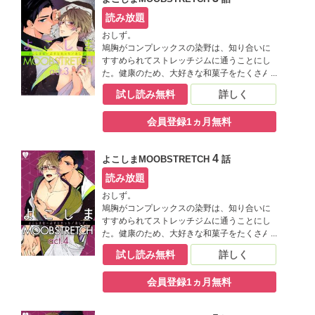
は胸フェチのゲイで、理想の胸だ!!と染野の胸
を堪能し始めて…!? フェチ愛溢れるえろき
読み放題
ゅん快感ストレッチ！ ※本商品の内容は雑
おしず。
誌「B.Pilz vol.2」を単話化したものです。重
鳩胸がコンプレックスの染野は、知り合いに
複購入にご注意下さい。
すすめられてストレッチジムに通うことにし
た。健康のため、大好きな和菓子をたくさん
食べても大丈夫なように、そして鳩胸を治す
試し読み無料
詳しく
ために！ 意気込んで訪れたジムで染野を待
っていたのは、鍛えられたイイ体を持つ鬼木
会員登録1ヵ月無料
というインストラクターで、彼にストレッチ
を教わることになるのだが――染野の胸を見
て、触った瞬間、鬼木の態度が急変!! 実は彼
4
よこしまMOOBSTRETCH
話
は胸フェチのゲイで、理想の胸だ!!と染野の胸
を堪能し始めて…!? フェチ愛溢れるえろき
読み放題
ゅん快感ストレッチ！ ※本商品の内容は雑
おしず。
誌「B.Pilz（ビーピルツ） vol.3」を単話化し
鳩胸がコンプレックスの染野は、知り合いに
たものです。重複購入にご注意下さい。
すすめられてストレッチジムに通うことにし
た。健康のため、大好きな和菓子をたくさん
食べても大丈夫なように、そして鳩胸を治す
試し読み無料
詳しく
ために！ 意気込んで訪れたジムで染野を待
っていたのは、鍛えられたイイ体を持つ鬼木
会員登録1ヵ月無料
というインストラクターで、彼にストレッチ
を教わることになるのだが――染野の胸を見
て、触った瞬間、鬼木の態度が急変!! 実は彼