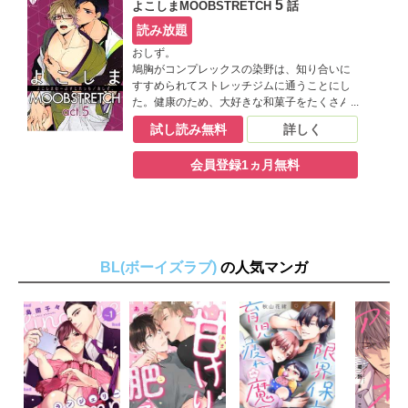
5
よこしまMOOBSTRETCH
話
は胸フェチのゲイで、理想の胸だ!!と染野の胸
を堪能し始めて…!? フェチ愛溢れるえろき
読み放題
ゅん快感ストレッチ！ ※本商品の内容は雑
おしず。
誌「B.Pilz（ビーピルツ） vol.5」を単話化し
鳩胸がコンプレックスの染野は、知り合いに
たものです。重複購入にご注意下さい。
すすめられてストレッチジムに通うことにし
た。健康のため、大好きな和菓子をたくさん
食べても大丈夫なように、そして鳩胸を治す
試し読み無料
詳しく
ために！ 意気込んで訪れたジムで染野を待
っていたのは、鍛えられたイイ体を持つ鬼木
会員登録1ヵ月無料
というインストラクターで、彼にストレッチ
を教わることになるのだが――染野の胸を見
て、触った瞬間、鬼木の態度が急変!! 実は彼
は胸フェチのゲイで、理想の胸だ!!と染野の胸
を堪能し始めて…!? フェチ愛溢れるえろき
ゅん快感ストレッチ！ ※本商品の内容は雑
BL(ボーイズラブ)
誌「B.Pilz（ビーピルツ） vol.7」を単話化し
の人気マンガ
たものです。重複購入にご注意下さい。