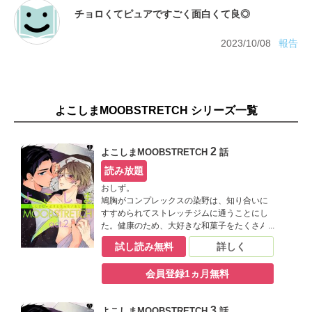
2023/10/08
報告
よこしまMOOBSTRETCH シリーズ一覧
2
よこしまMOOBSTRETCH
話
読み放題
おしず。
鳩胸がコンプレックスの染野は、知り合いに
すすめられてストレッチジムに通うことにし
た。健康のため、大好きな和菓子をたくさん
食べても大丈夫なように、そして鳩胸を治す
試し読み無料
詳しく
ために！ 意気込んで訪れたジムで染野を待
っていたのは、鍛えられたイイ体を持つ鬼木
会員登録1ヵ月無料
というインストラクターで、彼にストレッチ
を教わることになるのだが――染野の胸を見
て、触った瞬間、鬼木の態度が急変!! 実は彼
3
よこしまMOOBSTRETCH
話