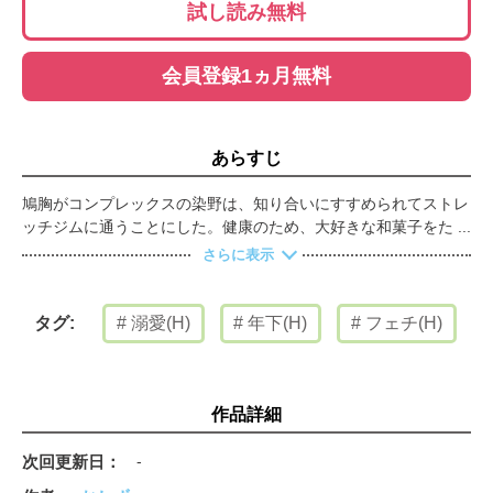
試し読み無料
会員登録1ヵ月無料
あらすじ
鳩胸がコンプレックスの染野は、知り合いにすすめられてストレ
ッチジムに通うことにした。健康のため、大好きな和菓子をたく
さん食べても大丈夫なように、そして鳩胸を治すために！ 意気
さらに表示
込んで訪れたジムで染野を待っていたのは、鍛えられたイイ体を
持つ鬼木というインストラクターで、彼にストレッチを教わるこ
とになるのだが――染野の胸を見て、触った瞬間、鬼木の態度が
溺愛(H)
年下(H)
フェチ(H)
タグ:
急変!! 実は彼は胸フェチのゲイで、理想の胸だ!!と染野の胸を堪
能し始めて…!? フェチ愛溢れるえろきゅん快感ストレッチ！
※本商品の内容は雑誌「B.Pilz vol.1」を単話化したものです。重
複購入にご注意下さい。
作品詳細
次回更新日
-