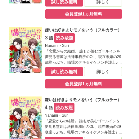
試し読み無料
詳しく
から替え玉お見合いをする事に。そこで現れ
た相手は生涯最高に嫌なヤツで――！？【恋
会員登録1ヵ月無料
するソワレ】
嫌いは好きよりモノをいう（フルカラー）
3
読み放題
話
Nanami・Suri
『恋愛からの結婚』 誰もが羨むゴールインを
夢見る雪姫は法律事務所のOL、現在未婚の29
歳崖っぷち。職場のデキるイケメン弁護士と
の妄想で心を満たす毎日だけど、ひょんな事
試し読み無料
詳しく
から替え玉お見合いをする事に。そこで現れ
た相手は生涯最高に嫌なヤツで――！？【恋
会員登録1ヵ月無料
するソワレ】
嫌いは好きよりモノをいう（フルカラー）
4
読み放題
話
Nanami・Suri
『恋愛からの結婚』 誰もが羨むゴールインを
夢見る雪姫は法律事務所のOL、現在未婚の29
歳崖っぷち。職場のデキるイケメン弁護士と
の妄想で心を満たす毎日だけど、ひょんな事