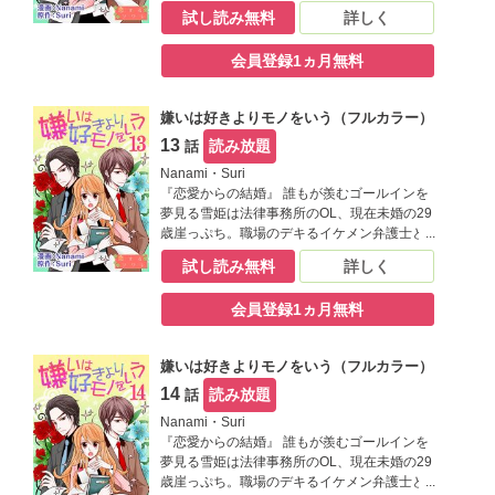
の妄想で心を満たす毎日だけど、ひょんな事
試し読み無料
詳しく
から替え玉お見合いをする事に。そこで現れ
た相手は生涯最高に嫌なヤツで――！？【恋
会員登録1ヵ月無料
するソワレ】
嫌いは好きよりモノをいう（フルカラー）
13
読み放題
話
Nanami・Suri
『恋愛からの結婚』 誰もが羨むゴールインを
夢見る雪姫は法律事務所のOL、現在未婚の29
歳崖っぷち。職場のデキるイケメン弁護士と
の妄想で心を満たす毎日だけど、ひょんな事
試し読み無料
詳しく
から替え玉お見合いをする事に。そこで現れ
た相手は生涯最高に嫌なヤツで――！？【恋
会員登録1ヵ月無料
するソワレ】
嫌いは好きよりモノをいう（フルカラー）
14
読み放題
話
Nanami・Suri
『恋愛からの結婚』 誰もが羨むゴールインを
夢見る雪姫は法律事務所のOL、現在未婚の29
歳崖っぷち。職場のデキるイケメン弁護士と