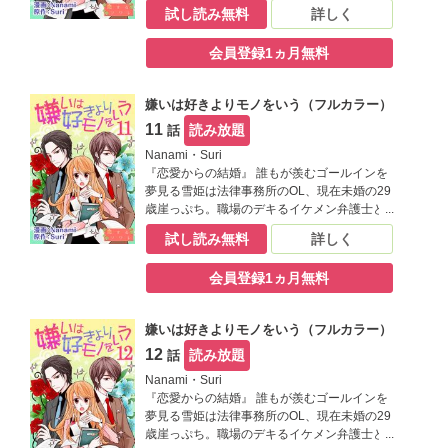
の妄想で心を満たす毎日だけど、ひょんな事
試し読み無料
詳しく
から替え玉お見合いをする事に。そこで現れ
た相手は生涯最高に嫌なヤツで――！？【恋
会員登録1ヵ月無料
するソワレ】
嫌いは好きよりモノをいう（フルカラー）
11
読み放題
話
Nanami・Suri
『恋愛からの結婚』 誰もが羨むゴールインを
夢見る雪姫は法律事務所のOL、現在未婚の29
歳崖っぷち。職場のデキるイケメン弁護士と
の妄想で心を満たす毎日だけど、ひょんな事
試し読み無料
詳しく
から替え玉お見合いをする事に。そこで現れ
た相手は生涯最高に嫌なヤツで――！？【恋
会員登録1ヵ月無料
するソワレ】
嫌いは好きよりモノをいう（フルカラー）
12
読み放題
話
Nanami・Suri
『恋愛からの結婚』 誰もが羨むゴールインを
夢見る雪姫は法律事務所のOL、現在未婚の29
歳崖っぷち。職場のデキるイケメン弁護士と