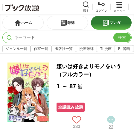
探す
ログイン
メニュー
ホーム
雑誌
マンガ
検索
ジャンル一覧
作家一覧
出版社一覧
漫画雑誌
TL漫画
BL漫画
嫌いは好きよりモノをいう
（フルカラー）
1 ～ 87
話
全話読み放題
333
22