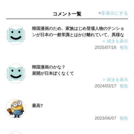
非表示にする
コメント一覧
韓国漫画のため、家族はじめ登場人物のテンショ
ンが日本の一般常識とはかけ離れていて、異様な
雰囲気。姉の結婚式では、親族が着物を着ている
続きを表示
のですが、みんな左前の死に装束。韓国料理がた
2025/07/16
報告
くさん出てくるのですが、沖縄冷麺とか無理にご
まかしてあって違和感。あと無駄に長くて中身の
韓国漫画のかな？
展開が日本ぽくなくて
続きを表示
2024/03/17
報告
2023/06/07
報告