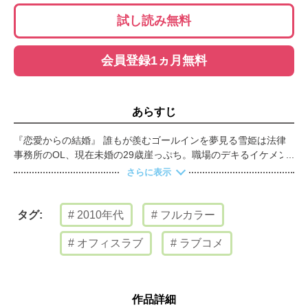
試し読み無料
会員登録1ヵ月無料
あらすじ
『恋愛からの結婚』 誰もが羨むゴールインを夢見る雪姫は法律
事務所のOL、現在未婚の29歳崖っぷち。職場のデキるイケメン
弁護士との妄想で心を満たす毎日だけど、ひょんな事から替え玉
さらに表示
お見合いをする事に。そこで現れた相手は生涯最高に嫌なヤツで
――！？【恋するソワレ】
2010年代
フルカラー
タグ:
オフィスラブ
ラブコメ
作品詳細