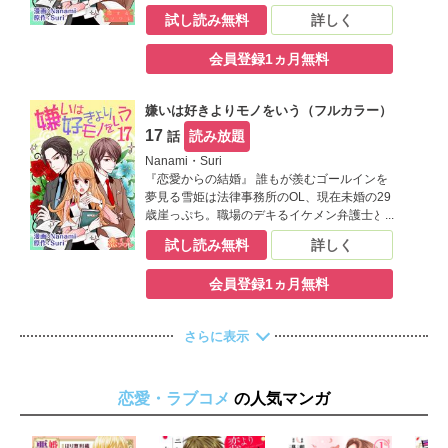
の妄想で心を満たす毎日だけど、ひょんな事
試し読み無料
詳しく
から替え玉お見合いをする事に。そこで現れ
た相手は生涯最高に嫌なヤツで――！？【恋
会員登録1ヵ月無料
するソワレ】
嫌いは好きよりモノをいう（フルカラー）
17
読み放題
話
Nanami・Suri
『恋愛からの結婚』 誰もが羨むゴールインを
夢見る雪姫は法律事務所のOL、現在未婚の29
歳崖っぷち。職場のデキるイケメン弁護士と
の妄想で心を満たす毎日だけど、ひょんな事
試し読み無料
詳しく
から替え玉お見合いをする事に。そこで現れ
た相手は生涯最高に嫌なヤツで――！？【恋
会員登録1ヵ月無料
するソワレ】
さらに表示
恋愛・ラブコメ
の人気マンガ