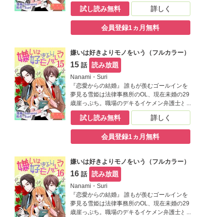
の妄想で心を満たす毎日だけど、ひょんな事
試し読み無料
詳しく
から替え玉お見合いをする事に。そこで現れ
た相手は生涯最高に嫌なヤツで――！？【恋
会員登録1ヵ月無料
するソワレ】
嫌いは好きよりモノをいう（フルカラー）
15
読み放題
話
Nanami・Suri
『恋愛からの結婚』 誰もが羨むゴールインを
夢見る雪姫は法律事務所のOL、現在未婚の29
歳崖っぷち。職場のデキるイケメン弁護士と
の妄想で心を満たす毎日だけど、ひょんな事
試し読み無料
詳しく
から替え玉お見合いをする事に。そこで現れ
た相手は生涯最高に嫌なヤツで――！？【恋
会員登録1ヵ月無料
するソワレ】
嫌いは好きよりモノをいう（フルカラー）
16
読み放題
話
Nanami・Suri
『恋愛からの結婚』 誰もが羨むゴールインを
夢見る雪姫は法律事務所のOL、現在未婚の29
歳崖っぷち。職場のデキるイケメン弁護士と