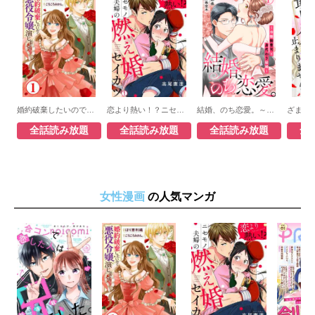
婚約破棄したいので悪役令嬢演じます
恋より熱い！？ニセモノ夫婦の燃え婚セイカツ
結婚、のち恋愛。～冷徹御曹司と身代わり結婚～
全話読み放題
全話読み放題
全話読み放題
全
女性漫画
の人気マンガ