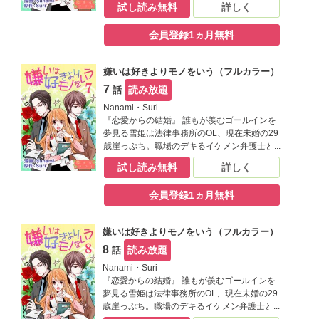
試し読み無料
詳しく
から替え玉お見合いをする事に。そこで現れ
た相手は生涯最高に嫌なヤツで――！？【恋
会員登録1ヵ月無料
するソワレ】
嫌いは好きよりモノをいう（フルカラー）
7
読み放題
話
Nanami・Suri
『恋愛からの結婚』 誰もが羨むゴールインを
夢見る雪姫は法律事務所のOL、現在未婚の29
歳崖っぷち。職場のデキるイケメン弁護士と
の妄想で心を満たす毎日だけど、ひょんな事
試し読み無料
詳しく
から替え玉お見合いをする事に。そこで現れ
た相手は生涯最高に嫌なヤツで――！？【恋
会員登録1ヵ月無料
するソワレ】
嫌いは好きよりモノをいう（フルカラー）
8
読み放題
話
Nanami・Suri
『恋愛からの結婚』 誰もが羨むゴールインを
夢見る雪姫は法律事務所のOL、現在未婚の29
歳崖っぷち。職場のデキるイケメン弁護士と