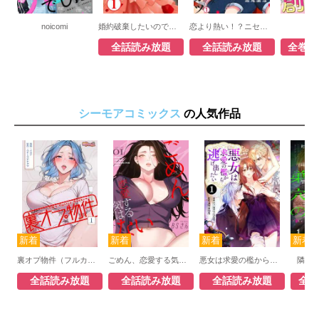
noicomi
婚約破棄したいので悪役令嬢演じます
恋より熱い！？ニセモノ夫婦の燃え婚セイカツ
PR
全話読み放題
全話読み放題
全巻読
シーモアコミックス
の人気作品
裏オプ物件（フルカラー）
ごめん、恋愛する気はない（フルカラー）
悪女は求愛の檻から逃げ出したい（フルカラー）
隣の
全話読み放題
全話読み放題
全話読み放題
全話