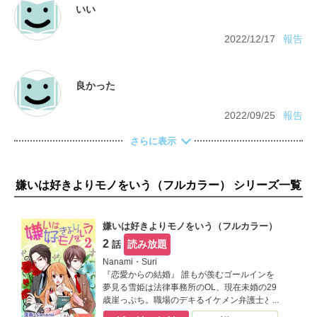
2022/12/17
報告
2022/09/25
報告
さらに表示
嫌いは好きよりモノをいう（フルカラー） シリーズ一覧
嫌いは好きよりモノをいう（フルカラー）
2
読み放題
話
Nanami・Suri
『恋愛からの結婚』 誰もが羨むゴールインを
夢見る雪姫は法律事務所のOL、現在未婚の29
歳崖っぷち。職場のデキるイケメン弁護士と
の妄想で心を満たす毎日だけど、ひょんな事