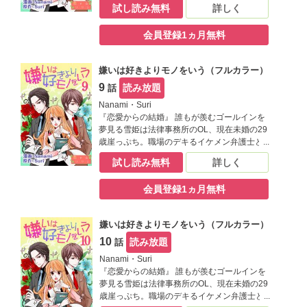
の妄想で心を満たす毎日だけど、ひょんな事
試し読み無料
詳しく
から替え玉お見合いをする事に。そこで現れ
た相手は生涯最高に嫌なヤツで――！？【恋
会員登録1ヵ月無料
するソワレ】
嫌いは好きよりモノをいう（フルカラー）
9
読み放題
話
Nanami・Suri
『恋愛からの結婚』 誰もが羨むゴールインを
夢見る雪姫は法律事務所のOL、現在未婚の29
歳崖っぷち。職場のデキるイケメン弁護士と
の妄想で心を満たす毎日だけど、ひょんな事
試し読み無料
詳しく
から替え玉お見合いをする事に。そこで現れ
た相手は生涯最高に嫌なヤツで――！？【恋
会員登録1ヵ月無料
するソワレ】
嫌いは好きよりモノをいう（フルカラー）
10
読み放題
話
Nanami・Suri
『恋愛からの結婚』 誰もが羨むゴールインを
夢見る雪姫は法律事務所のOL、現在未婚の29
歳崖っぷち。職場のデキるイケメン弁護士と