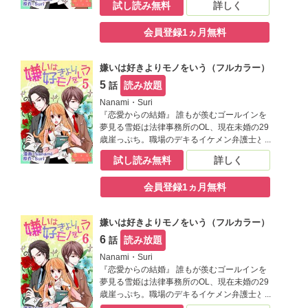
試し読み無料
詳しく
から替え玉お見合いをする事に。そこで現れ
た相手は生涯最高に嫌なヤツで――！？【恋
会員登録1ヵ月無料
するソワレ】
嫌いは好きよりモノをいう（フルカラー）
5
読み放題
話
Nanami・Suri
『恋愛からの結婚』 誰もが羨むゴールインを
夢見る雪姫は法律事務所のOL、現在未婚の29
歳崖っぷち。職場のデキるイケメン弁護士と
の妄想で心を満たす毎日だけど、ひょんな事
試し読み無料
詳しく
から替え玉お見合いをする事に。そこで現れ
た相手は生涯最高に嫌なヤツで――！？【恋
会員登録1ヵ月無料
するソワレ】
嫌いは好きよりモノをいう（フルカラー）
6
読み放題
話
Nanami・Suri
『恋愛からの結婚』 誰もが羨むゴールインを
夢見る雪姫は法律事務所のOL、現在未婚の29
歳崖っぷち。職場のデキるイケメン弁護士と
の妄想で心を満たす毎日だけど、ひょんな事