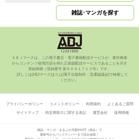
雑誌･マンガを探す
ＡＢＪマークは、この電⼦書店・電⼦書籍配信サービスが、著作権者
からコンテンツ使⽤許諾を得た正規版配信サービスであることを⽰す
登録商標（登録番号 第６０９１７１３号）です。

      詳しくは[ABJマーク]または[電⼦出版制作・流通協議会]で検索して
ください。

プライバシーポリシー
コメントポリシー
利用規約
よくあるご質問
サイトマップ
特定商取引に関する表記
運営会社
採用情報
雑誌・マンガ・るるぶが月額550円（税込）で
最新号からバックナンバーまで読み放題！