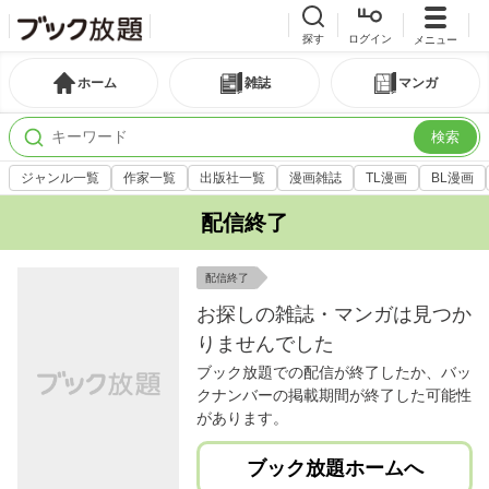
探す
ログイン
メニュー
ホーム
雑誌
マンガ
検索
ジャンル一覧
作家一覧
出版社一覧
漫画雑誌
TL漫画
BL漫画
配信終了
配信終了
お探しの雑誌・マンガは見つか
りませんでした
ブック放題での配信が終了したか、バッ
クナンバーの掲載期間が終了した可能性
があります。
ブック放題ホームへ