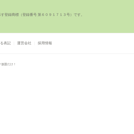
登録商標（登録番号 第６０９１７１３号）です。

る表記
運営会社
採用情報
ク放題だけ！