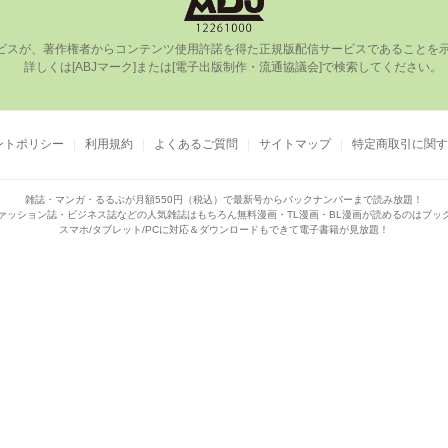
ビスが、著作権者からコンテンツ使⽤許諾を得た正規版配信サービスであることを⽰す
      詳しくは[ABJマーク]または[電⼦出版制作・流通協議会]で検索してください。

ントポリシー
利用規約
よくあるご質問
サイトマップ
特定商取引に関す
雑誌・マンガ・るるぶが月額550円（税込）で
最新号からバックナンバーまで読み放題！
ァッション誌・ビジネス誌などの人気雑誌はもちろん
無料漫画・TL漫画・BL漫画が読めるのはブッ
スマホ/タブレット/PCに対応＆ダウンロードもできて電子書籍が見放題！