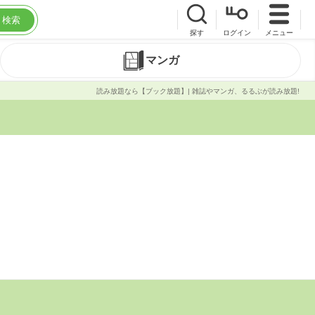
検索
探す
ログイン
メニュー
マンガ
読み放題なら【ブック放題】| 雑誌やマンガ、るるぶが読み放題!