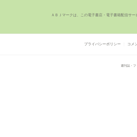
ＡＢＪマークは、この電⼦書店・電⼦書籍配信サー
プライバシーポリシー
コメ
週刊誌・フ