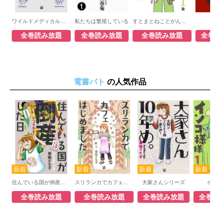
ワイルドメディカル・ティーチャーズ
私たちは繁殖している
すとまとねことがんけんしん
ナ
全巻読み放題
全巻読み放題
全巻読み放題
全巻
電書バト
の人気作品
住んでいる国が倒産した日
スリランカでカフェはじめました ～日本の常識は現地の非常識!?～
大家さんシリーズ
イン
全巻読み放題
全巻読み放題
全巻読み放題
全巻読