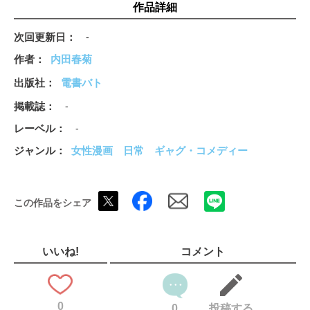
作品詳細
次回更新日
-
作者
内田春菊
出版社
電書バト
掲載誌
-
レーベル
-
ジャンル
女性漫画
日常
ギャグ・コメディー
この作品をシェア
いいね!
コメント
0
0
投稿する