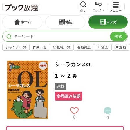
探す
ログイン
メニュー
ホーム
雑誌
マンガ
検索
ジャンル一覧
作家一覧
出版社一覧
漫画雑誌
TL漫画
BL漫画
シーラカンスOL
1 ～ 2
巻
連載
全巻読み放題
0
0