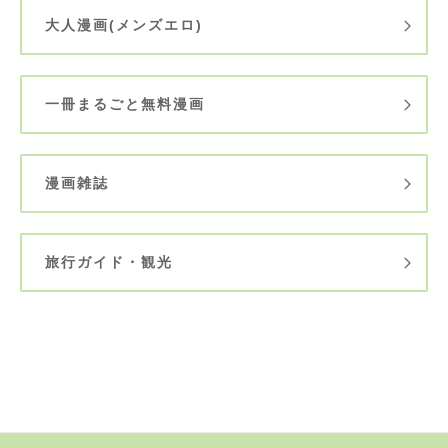
大人漫画(メンズエロ)
一冊まるごと無料漫画
漫画雑誌
旅行ガイド・観光