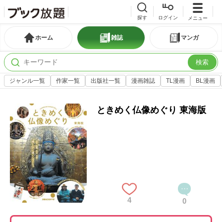
探す
ログイン
メニュー
ホーム
雑誌
マンガ
検索
ジャンル一覧
作家一覧
出版社一覧
漫画雑誌
TL漫画
BL漫画
ときめく仏像めぐり 東海版
4
0