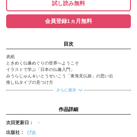
試し読み無料
会員登録1ヵ月無料
目次
表紙
ときめく仏像めぐりの世界へようこそ
イラストで学ぶ「日本の仏像入門」
みうらじゅん＆いとうせいこう「東海見仏旅」の思い出
推し仏タイプの見つけ方
包み込む「大仏」のやさしさ
さらに表示
二つの匠の技「名建築と仏像」
「名庭園」を歩き、仏像を愛でる
「豊川吒枳尼眞天」秘仏御開帳
作品詳細
保存版「秘仏＆御開帳カレンダー」
仏教の最高仏「荘厳華麗な如来」
次回更新日
-
いつでも身近で救ってくれる「癒しの菩薩」
出版社
ぴあ
力強く霊験あらたか 勇ましい「明王＆天部」