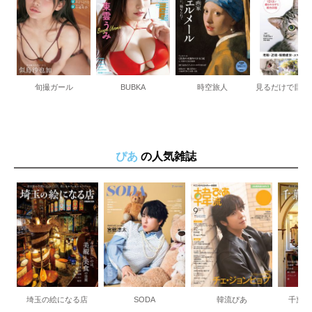
旬撮ガール
BUBKA
時空旅人
ぴあ
の人気雑誌
埼玉の絵になる店
SODA
韓流ぴあ
千葉の