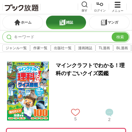
探す
ログイン
メニュー
ホーム
雑誌
マンガ
検索
ジャンル一覧
作家一覧
出版社一覧
漫画雑誌
TL漫画
BL漫画
マインクラフトでわかる！理
科のすごいクイズ図鑑
5
2