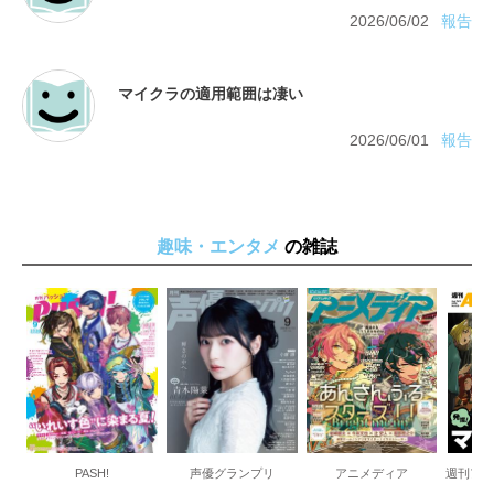
2026/06/02
報告
2026/06/01
報告
趣味・エンタメ
の雑誌
PASH!
声優グランプリ
アニメディア
週刊ア