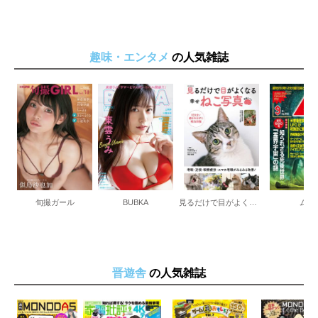
趣味・エンタメ
の人気雑誌
旬撮ガール
BUBKA
見るだけで目がよくなる幸せねこ写真
ムー
晋遊舎
の人気雑誌