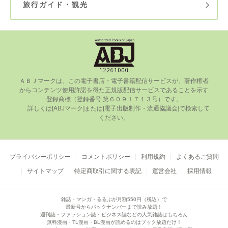
旅行ガイド・観光
ＡＢＪマークは、この電⼦書店・電⼦書籍配信サービスが、著作権者
からコンテンツ使⽤許諾を得た正規版配信サービスであることを⽰す
登録商標（登録番号 第６０９１７１３号）です。

      詳しくは[ABJマーク]または[電⼦出版制作・流通協議会]で検索して
ください。

プライバシーポリシー
コメントポリシー
利用規約
よくあるご質問
サイトマップ
特定商取引に関する表記
運営会社
採用情報
雑誌・マンガ・るるぶが月額550円（税込）で
最新号からバックナンバーまで読み放題！
週刊誌・ファッション誌・ビジネス誌などの人気雑誌はもちろん
無料漫画・TL漫画・BL漫画が読めるのはブック放題だけ！