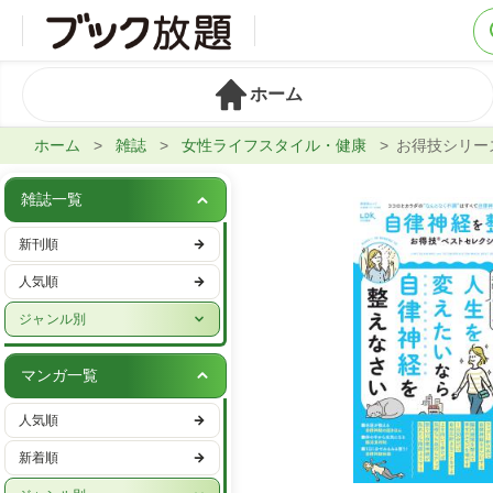
ホーム
ホーム
雑誌
女性ライフスタイル・健康
お得技シリー
雑誌一覧
新刊順
人気順
ジャンル別
週刊誌
マンガ一覧
実話・娯楽
人気順
ビジネス・IT・マネー
新着順
女性ファッション・美容