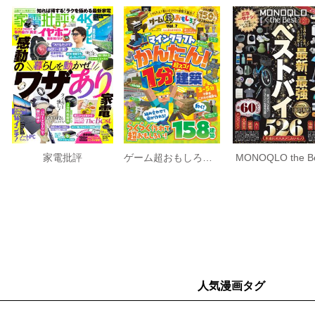
家電批評
ゲーム超おもしろブック Vol.7
人気漫画タグ