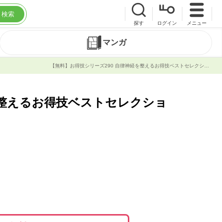
検索
探す
ログイン
メニュー
マンガ
【無料】お得技シリーズ290 自律神経を整えるお得技ベストセレクション最新号 | サブスク読み放題 | 試し読み有り | コスパ最強ブック放題
を整えるお得技ベストセレクショ