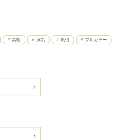
禁断
浮気
風俗
フルカラー