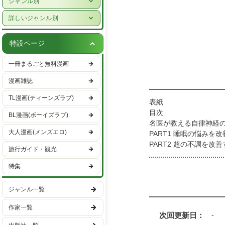
ジャンル別
女性ライフスタイル・健康
少年漫画
詳しいジャンル別
グルメ・レシピ
青年漫画
ハーレクイン
車・バイク
特設ページ
少女漫画
恋愛・ラブコメ
趣味・エンタメ
一冊まるごと無料漫画
女性漫画
ヒューマンドラマ
スポーツ・アウトドア
漫画雑誌
バトル・アクション
男性ライフスタイル
TL漫画(ティーンズラブ)
表紙
ファンタジー・SF
国内旅行
目次
BL漫画(ボーイズラブ)
異世界・転生
名医が教える自律神経
海外旅行
大人漫画(メンズエロ)
PART1 睡眠の悩みを
ミステリー・サスペンス
PART2 超の不調を改
旅行ガイド・観光
自律神経を整える腸活
ホラー
PART3 疲れやすさを
特集
日常
PART4 結構の悪さを
名医が教える自律神経
学園
ジャンル一覧
PART5 ココロの不調
ギャグ・コメディー
PART6 更年期の不調
作家一覧
次回更新日
-
スポーツ