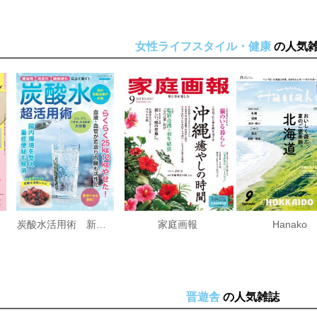
女性ライフスタイル・健康
の人気
炭酸水活用術 新装版
家庭画報
Hanako
晋遊舎
の人気雑誌