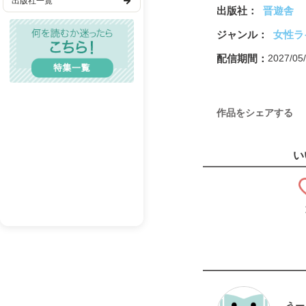
出版社一覧
出版社
晋遊舎
歴史・時代
ジャンル
女性ラ
TL(ティーンズラブ)
配信期間
2027/0
レディコミ
BL(ボーイズラブ)
作品をシェアする
メンズエロ
成人漫画
い
BL(R18）