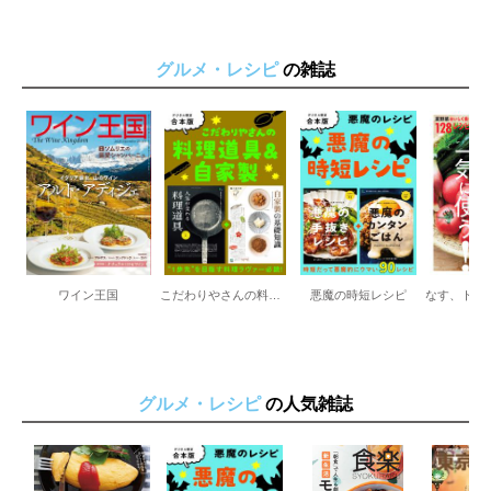
たいの温製カルパッチョ
ナチュラルワインジャーナル
PART３ 作っておけるつまみ／バジリコビアンコ
グルメ・レシピ
の雑誌
パプリカマリネ
きのこマリネ
小えびのソテー レモンミントマリネ
夏野菜のマリネ／根菜のマリネ
いわしとお米のテリーヌ
焼きなすのマリナーラ
根菜のカポナータ
砂肝のコンフィ／塩さばのコンフィ／鶏レバーのコンフィ
作っておきたい調味料① 玉ねぎドレッシング ミックスビーン
ズとミニトマトのサラダ／さけのエスカベッシュ
ワイン王国
こだわりやさんの料理道具＆自家製
悪魔の時短レシピ
作っておきたい調味料② 赤玉ねぎのアグロドルチェ かつおの
カルパッチョ／ラムのフリット
PART４ パスタ・メイン料理／まぐろのコトレッタ／いかとし
しとうのしょうがオーリオパスタ
パスタ・ボロネーゼ
グルメ・レシピ
の人気雑誌
パスタ・マリナーラ
いくらと卵のレモンパスタ
ラムチョップ
きのこのリゾット