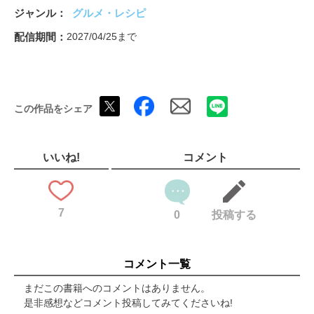
カリフラワーのシチリア風サラダ
ジャンル
グルメ・レシピ
いちごとトレビスのサラダ
チコリとオレンジのサラダ
配信期間
2027/04/25まで
アスパラタルタル
さばと里いもと生ハムの冷製
あじのマリネ／お米のサラダ
かぶとほっけとディルのサラダ
この作品をシェア
レタスと豚肉のボッリート マスタードドレッシング
PART２ 温かいつまみ／きゅうりのバジリコソテー／チコリの
プロシュート巻き／粉ふきいもとオイルサーディン
おかひじきのボイル 目玉焼きのせ
いいね!
コメント
しらすオムレツ
焼き野菜のバーニャカウダソース
カリフラワーのクリームオーブン焼き
7
パングラタン
0
投稿する
フリット 里いもフリット／砂肝フリット／フリットミスト
たいとあさりと野菜のアクアパッツァ
鶏手羽先の赤ワインビネガー風味
コメント一覧
フリコ
ポルペッティ
まだこの書籍へのコメントはありません。
牛肉のタリアータ風
是非感想などコメント投稿してみてくださいね!