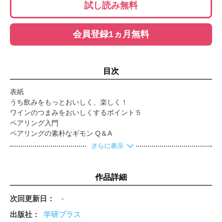
試し読み無料
会員登録1ヵ月無料
目次
表紙
うち飲みをもっとおいしく、楽しく！
ワインのつまみをおいしくするポイント５
ペアリング入門
ペアリングの素朴なギモン Q＆A
目次
さらに表示
PART１ 冷たいつまみ／ハーブサラダ／キウイサラダのきゅう
りドレッシング／キャロットラペ／ブロッコリーサラダ
クロスティーニ コンビーフ＆ドライアプリコット／アボカド＆
作品詳細
オイルサーディン／さけ缶とリコッタチーズのリエット／ラムレ
ーズンバター＆サラミ／焼きなすペースト／バッカラマンテカー
次回更新日
-
ト／ゴルゴンゾーラ＆マーマ
出版社
学研プラス
たことオリーブとセロリのサラダ