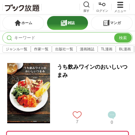
探す
ログイン
メニュー
ホーム
雑誌
マンガ
検索
ジャンル一覧
作家一覧
出版社一覧
漫画雑誌
TL漫画
BL漫画
うち飲みワインのおいしいつ
まみ
7
0