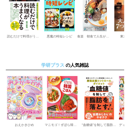
もち麦とあさりのリゾット
豚肉のサルティンボッカ
あじのサルテインボッカ
鶏むね肉とキャベツの蒸し煮
骨つき鶏もも肉と白いんげん豆の赤ワイン煮
牛すね肉のボッリートで３品 牛すね肉のサルサヴェルデがけ／
読むだけで料理がうまくなる本 定番おかずの最適解、ここにあり！
悪魔の時短レシピ
食楽 朝食で人生が変わる！モーニング革命
東京カ
牛すね肉のグラティナート／牛すね肉のリエット
奥付
学研プラス
の人気雑誌
おえかきひめ
マニモゴ！ずぼら韓国ごはん
“血糖値”を制して脂肪を落とす！