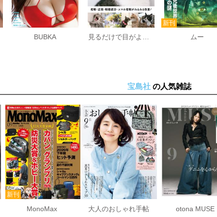
BUBKA
見るだけで目がよくなる幸せねこ写真
ムー
宝島社
の人気雑誌
MonoMax
大人のおしゃれ手帖
otona MUSE