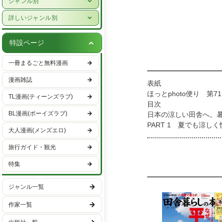
ジャンル別
女性ライフスタイル・健康
少年漫画
詳しいジャンル別
グルメ・レシピ
青年漫画
ハーレクイン
車・バイク
特設ページ
少女漫画
恋愛・ラブコメ
趣味・エンタメ
一冊まるごと無料漫画
女性漫画
ヒューマンドラマ
スポーツ・アウトドア
漫画雑誌
表紙
バトル・アクション
男性ライフスタイル
ほっとphoto便り 第7
TL漫画(ティーンズラブ)
ファンタジー・SF
目次
国内旅行
BL漫画(ボーイズラブ)
日本の涼しい田舎へ。
異世界・転生
海外旅行
PART 1 夏でも涼
大人漫画(メンズエロ)
PART 2 森を求め
ミステリー・サスペンス
PART 3 涼を求め
旅行ガイド・観光
ホラー
PART 4 天然のク
特集
PART 5 猛暑の夏も
日常
地方で自分らしく働く
学園
ジャンル一覧
子育て世代移住Proj
Special Interview
ギャグ・コメディー
作家一覧
無農薬！ 小さな畑で多
全国田舎物件一挙公開
スポーツ