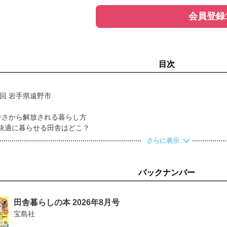
会員登録
目次
1回 岩手県遠野市
暑さから解放される暮らし方
しく快適に暮らせる田舎はどこ？
て移住！ エアコンいらずの暮らし
さらに表示
て。有名人の二拠点生活 私が青森を選んだ理由。～能町みね子さん～
ーラーって本当？ 茅葺き古民家で猛暑を乗り切る
快適に過ごせる！ 涼しい田舎の300万円以下の家
バックナンバー
選択肢！ 地域おこし協力隊
ect 第51回 都市と地方を行き来して学ぶ。「デュアルスクール」とい
 俳優 堀田真由さん
田舎暮らしの本 2026年8月号
品種、多収量！ 自然菜園でプチ自給 第24回 ハクサイ
宝島社
！