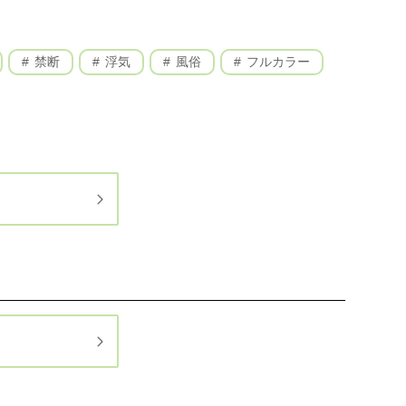
禁断
浮気
風俗
フルカラー