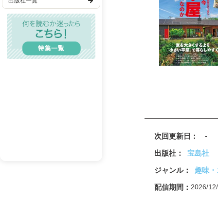
出版社一覧
田舎イベント案内
歴史・時代
読者プレゼント
田舎情報館
TL(ティーンズラブ)
奥付
別冊付録 佐藤三兄弟SPE
レディコミ
BL(ボーイズラブ)
メンズエロ
成人漫画
BL(R18）
次回更新日
-
出版社
宝島社
ジャンル
趣味・
配信期間
2026/1