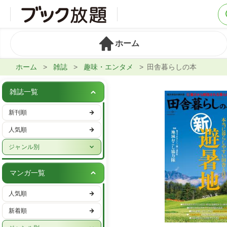
ホーム
ホーム
雑誌
趣味・エンタメ
田舎暮らしの本
雑誌一覧
新刊順
人気順
ジャンル別
週刊誌
マンガ一覧
実話・娯楽
人気順
ビジネス・IT・マネー
新着順
女性ファッション・美容