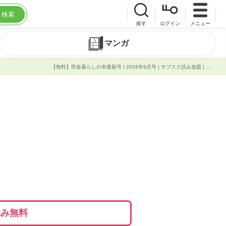
検索
探す
ログイン
メニュー
マンガ
【無料】田舎暮らしの本最新号 | 2026年9月号 | サブスク読み放題 | 試し読み有り | コスパ最強ブック放題
読み無料