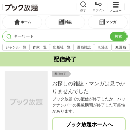
探す
ログイン
メニュー
ホーム
雑誌
マンガ
検索
ジャンル一覧
作家一覧
出版社一覧
漫画雑誌
TL漫画
BL漫画
配信終了
配信終了
お探しの雑誌・マンガは見つか
りませんでした
ブック放題での配信が終了したか、バッ
クナンバーの掲載期間が終了した可能性
があります。
ブック放題ホームへ