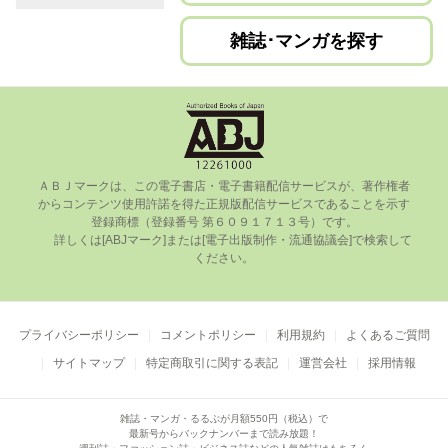
雑誌･マンガを探す
ＡＢＪマークは、この電⼦書店・電⼦書籍配信サービスが、著作権者
からコンテンツ使⽤許諾を得た正規版配信サービスであることを⽰す
登録商標（登録番号 第６０９１７１３号）です。

      詳しくは[ABJマーク]または[電⼦出版制作・流通協議会]で検索して
ください。

プライバシーポリシー
コメントポリシー
利用規約
よくあるご質問
サイトマップ
特定商取引に関する表記
運営会社
採用情報
雑誌・マンガ・るるぶが月額550円（税込）で
最新号からバックナンバーまで読み放題！