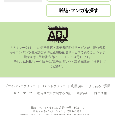
雑誌･マンガを探す
ＡＢＪマークは、この電⼦書店・電⼦書籍配信サービスが、著作権者
からコンテンツ使⽤許諾を得た正規版配信サービスであることを⽰す
登録商標（登録番号 第６０９１７１３号）です。

      詳しくは[ABJマーク]または[電⼦出版制作・流通協議会]で検索して
ください。

プライバシーポリシー
コメントポリシー
利用規約
よくあるご質問
サイトマップ
特定商取引に関する表記
運営会社
採用情報
雑誌・マンガ・るるぶが月額550円（税込）で
最新号からバックナンバーまで読み放題！