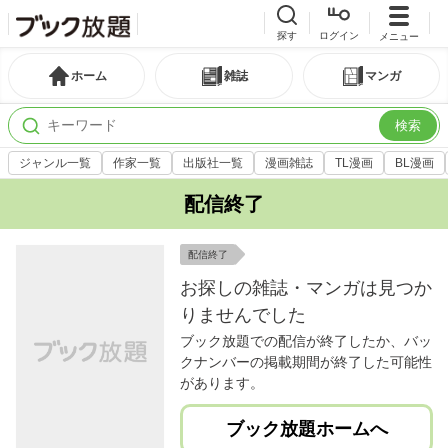
探す
ログイン
メニュー
ホーム
雑誌
マンガ
検索
ジャンル一覧
作家一覧
出版社一覧
漫画雑誌
TL漫画
BL漫画
配信終了
配信終了
お探しの雑誌・マンガは見つか
りませんでした
ブック放題での配信が終了したか、バッ
クナンバーの掲載期間が終了した可能性
があります。
ブック放題ホームへ