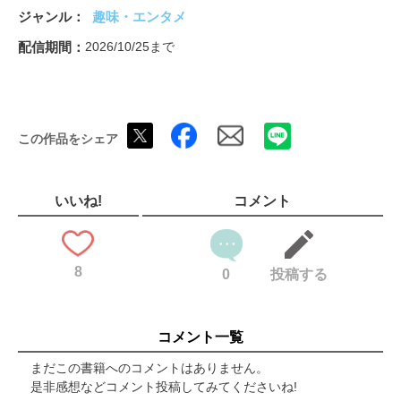
書く・消す部門
ジャンル
趣味・エンタメ
ボールペン賞
シャーペン賞
配信期間
2026/10/25まで
万年筆賞
カラーペン賞
多機能ペン賞
消しゴム賞
この作品をシェア
文房具ZINE図書館
収納部門
筆箱賞
卓上収納賞
いいね!
コメント
ポーチ&バッグ賞
ファイル賞
ファクトリー文房具
8
伝える・残す部門
0
投稿する
ふせん賞
レター賞
カード賞
コメント一覧
メモ賞
ノート賞
まだこの書籍へのコメントはありません。
スタンプ賞
是非感想などコメント投稿してみてくださいね!