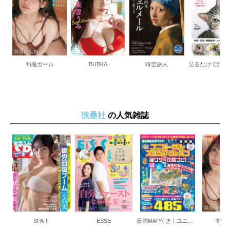
旬撮ガール
BUBKA
時空旅人
扶桑社
の人気雑誌
SPA！
ESSE
最強MAP付き！ユニバーサル・スタジオ・ジャパン凄ワザ＆攻略ナビ！2026-2027年版
旬撮