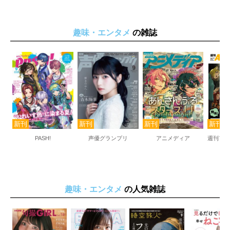
手帳賞
つける・留める・切る部門
マスキングテープ賞
趣味・エンタメ
の雑誌
シール賞
クリップ賞
ハサミ賞
カッター賞
審査員特別賞
THE 文具人
399名様にドーンとプレゼント!
裏表紙
PASH!
声優グランプリ
アニメディア
週刊ア
趣味・エンタメ
の人気雑誌