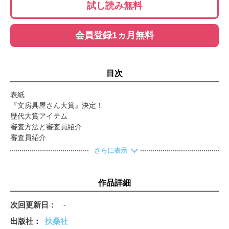
試し読み無料
会員登録1ヵ月無料
目次
表紙
『文房具屋さん大賞』決定！
歴代大賞アイテム
審査方法と審査員紹介
審査員紹介
特別コメンテーター紹介
さらに表示
CONTENTS
2026年の「大賞」受賞作、発表！
「大賞」開発秘話インタビュー
作品詳細
デザイン賞
機能賞
次回更新日
-
アイデア賞
出版社
扶桑社
トレンド座談会