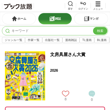
探す
ログイン
メニュー
ホーム
雑誌
マンガ
検索
ジャンル一覧
作家一覧
出版社一覧
漫画雑誌
TL漫画
BL漫画
文房具屋さん大賞
2026
8
0