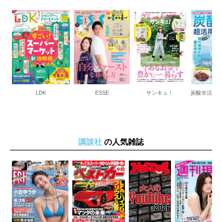
LDK
ESSE
サンキュ！
炭酸水活用
講談社
の人気雑誌