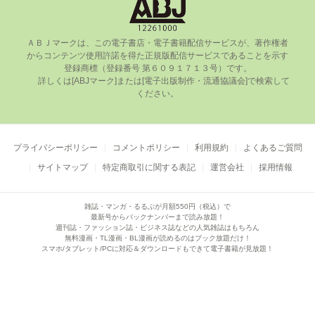
ＡＢＪマークは、この電⼦書店・電⼦書籍配信サービスが、著作権者
からコンテンツ使⽤許諾を得た正規版配信サービスであることを⽰す
登録商標（登録番号 第６０９１７１３号）です。

      詳しくは[ABJマーク]または[電⼦出版制作・流通協議会]で検索して
ください。

プライバシーポリシー
コメントポリシー
利用規約
よくあるご質問
サイトマップ
特定商取引に関する表記
運営会社
採用情報
雑誌・マンガ・るるぶが月額550円（税込）で
最新号からバックナンバーまで読み放題！
週刊誌・ファッション誌・ビジネス誌などの人気雑誌はもちろん
無料漫画・TL漫画・BL漫画が読めるのはブック放題だけ！
スマホ/タブレット/PCに対応＆ダウンロードもできて電子書籍が見放題！