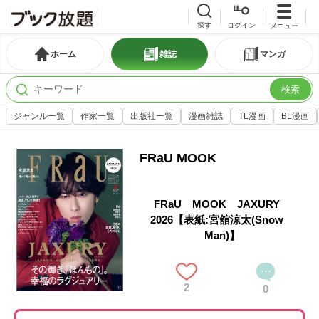
探す
ログイン
メニュー
ホーム
雑誌
マンガ
検索
ジャンル一覧
作家一覧
出版社一覧
漫画雑誌
TL漫画
BL漫画
FRaU MOOK
FRaU MOOK JAXURY
2026【表紙:宮舘涼太(Snow
Man)】
2
0