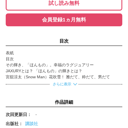
試し読み無料
会員登録1ヵ月無料
目次
表紙
目次
その輝き、「ほんもの」。幸福のラグジュアリー
JAXURYとは？ 「ほんもの」の輝きとは？
宮舘涼太（Snow Man）花吹雪！ 雅だて、粋だて、男だて
JAXURYとは、幸福のラグジュアリー。
さらに表示
JAXURY１０の視点
2026 JAXURY選出ブランド発表！Japan‘ｓAuthentic Luxury126
大賞受賞！ センチュリーのジャパン・プライド
作品詳細
特集：日本の言葉、歴史、ものづくり。「ほんもの」を生む背景
とは？
次回更新日
-
日本の「ものづくり」「ものがたり」を感動体験！
出版社
講談社
Fashion 本来感ある「日本のファッション」