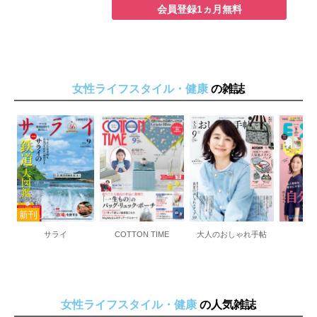
会員登録1ヵ月無料
女性ライフスタイル・健康
の雑誌
サライ
COTTON TIME
大人のおしゃれ手帖
E
女性ライフスタイル・健康
の人気雑誌