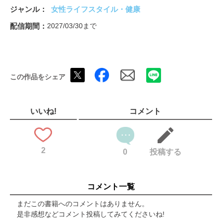
Beauty 世界トップの実力！齋藤薫「日本の美容、JAXURYな美
ジャンル
女性ライフスタイル・健康
容」
宇宙的視野の進化論 KANEBO が導く、逆行のエイジング
配信期間
2027/03/30まで
訪日外国人は、なぜJAXURYに惹かれるのか？
INIが輝くJAXURY 後藤威尊 許豊凡 田島将吾 西洸人
Interior & Life Style 世界が魅了される家具、照明、インテリア、
テクノロジー
この作品をシェア
戸田恵梨香
Garden 「庭」というJAXURY
Drink 自然と人がはぐくむ酒、水、茶
Caf?＆Tea Salon＆Sweets 美味の奥にある贅沢時間
いいね!
コメント
Air Transport 日本を代表する空のサービス
"Crafts,Tableware&Tools 「器」と「道具」"
いざ、JAXURY旅へ！心身の「ほんもの」を発見！ 宿とホテル３
2
１
0
投稿する
JAXURY ECスタート！
コメント一覧
まだこの書籍へのコメントはありません。
是非感想などコメント投稿してみてくださいね!