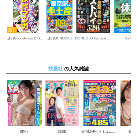
週刊GoodsPress DIGITAL
週刊MONODAS
MONOQLO the Best 2026～2027
GetNav
扶桑社
の人気雑誌
SPA！
ESSE
最強MAP付き！ユニバーサル・スタジオ・ジャパン凄ワザ＆攻略ナビ！2026-2027年版
旬撮