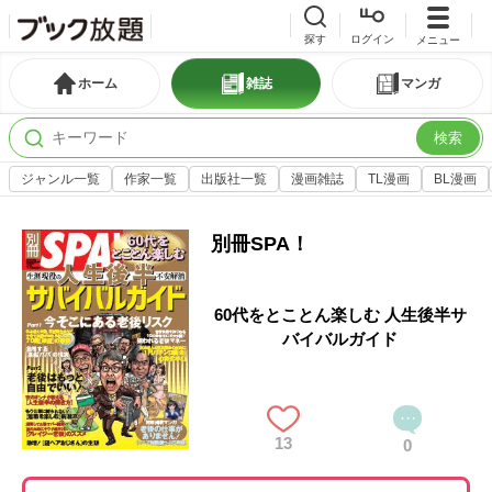
探す
ログイン
メニュー
ホーム
雑誌
マンガ
検索
ジャンル一覧
作家一覧
出版社一覧
漫画雑誌
TL漫画
BL漫画
別冊SPA！
60代をとことん楽しむ 人生後半サ
バイバルガイド
13
0