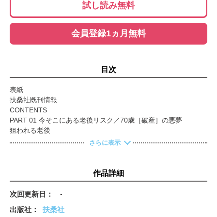
試し読み無料
会員登録1ヵ月無料
目次
表紙
扶桑社既刊情報
CONTENTS
PART 01 今そこにある老後リスク／70歳［破産］の悪夢
狙われる老後
急増！ 高齢パパの現実
さらに表示
［1円パチンコ闇金］の卑劣手口
『老後の仕事がありません！ シニア転職崖っぷち物語』
男の欲望をくすぐる電子マガジン MySPA!
作品詳細
PART 02 老後はもっと自由でいい／夜のオンナが助言する［人
生後半の輝き方］
次回更新日
-
［無職が楽しい］の新潮流
出版社
扶桑社
［クレイジー老後］のススメ