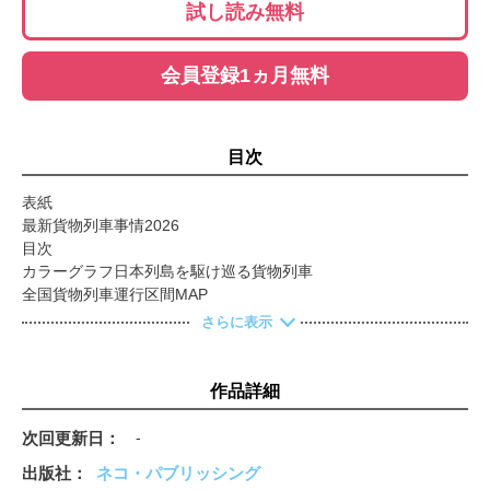
試し読み無料
会員登録1ヵ月無料
目次
表紙
最新貨物列車事情2026
目次
カラーグラフ日本列島を駆け巡る貨物列車
全国貨物列車運行区間MAP
「プロフェッサー吉岡の私有貨車図鑑 令和改定版」ご案内
さらに表示
JR貨物 東日本エリア／電気機関車の現況
惜別・蒼い電機たち
JR貨物 西日本エリア／電気機関車の現況
作品詳細
伯備線の貨物列車2026
スペシャルグラフ ロクヨンセン・最後の牙城
次回更新日
-
JR貨物 ディーゼル機関車の現況
出版社
ネコ・パブリッシング
DE10＆DE11 2000のディテールを見る