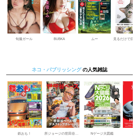
旬撮ガール
BUBKA
ムー
ネコ・パブリッシング
の人気雑誌
鉄おも！
所ジョージの世田谷ベース
Nゲージ大図鑑
SCU