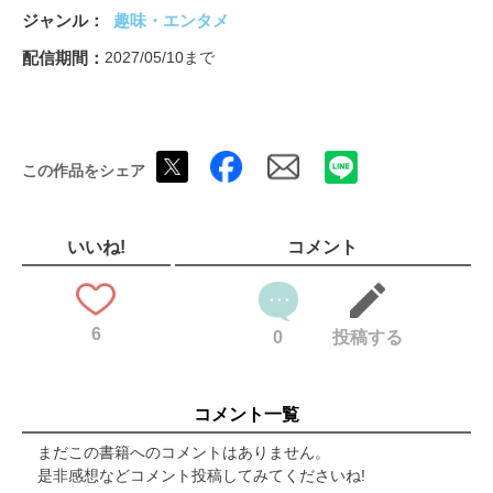
私鉄・臨海鉄道貨物列車2026
ジャンル
趣味・エンタメ
スペシャルグラフII 山貨の金太郎
奥付
配信期間
2027/05/10まで
「鉄道車輌ガイド」ご案内
特別付録「撮影ガイド」表紙
伯備線EF64 1000番代 ファイナル撮影ガイド
新潟・貨物列車撮影ガイド
この作品をシェア
日本最後のセメント列車撮影ガイド
撮影上の注意
裏表紙
いいね!
コメント
6
0
投稿する
コメント一覧
まだこの書籍へのコメントはありません。
是非感想などコメント投稿してみてくださいね!