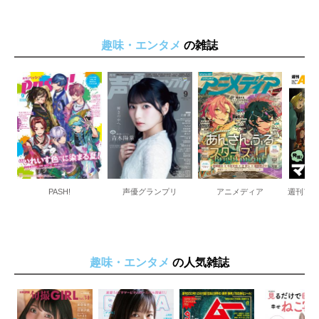
趣味・エンタメ
の雑誌
PASH!
声優グランプリ
アニメディア
週刊ア
趣味・エンタメ
の人気雑誌