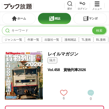
探す
ログイン
メニュー
ホーム
雑誌
マンガ
検索
ジャンル一覧
作家一覧
出版社一覧
漫画雑誌
TL漫画
BL漫画
レイルマガジン
隔月
Vol.458 貨物列車2026
6
0