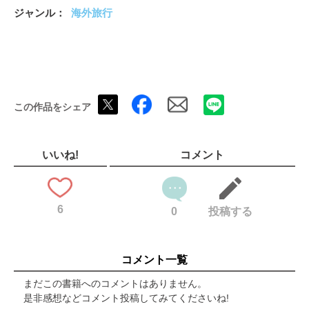
ローマの交通
ジャンル
海外旅行
観光マストスポット
フォロ・ロマーノ
トレヴィの泉
ヴァチカン市国
ヴァチカン博物館
サン・ピエトロ大聖堂
この作品をシェア
エリアガイド
ナヴォーナ広場周辺
テルミニ駅周辺
メルカート散策
いいね!
コメント
グルメ
ピッツァ
普段着のトラットリア
6
お手軽グルメ
0
投稿する
ドルチェ
ショッピング
イタリア雑貨
コメント一覧
コナード活用術
サステナブル
まだこの書籍へのコメントはありません。
もっと楽しみたい！
是非感想などコメント投稿してみてくださいね!