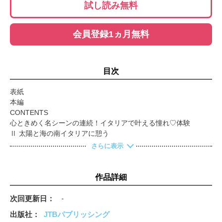
試し読み無料
会員登録1ヵ月無料
目次
表紙
本編
CONTENTS
心ときめく名シーンの連続！イタリアで叶える憧れ♡体験
Ⅱ 太陽と海の南イタリアに憩う
Ⅲ 珠玉のアートをたどる
さらに表示
Ⅳ 最高の美食を味わう
イタリア早わかり
基本情報Q＆A
作品詳細
トラベルカレンダー
るるぶ流コスパ＆タイパ技
次回更新日
-
Roma ローマ
出版社
JTBパブリッシング
王道モデルプラン