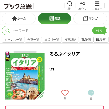
探す
ログイン
メニュー
ホーム
雑誌
マンガ
検索
ジャンル一覧
作家一覧
出版社一覧
漫画雑誌
TL漫画
BL漫画
るるぶイタリア
'27
6
0