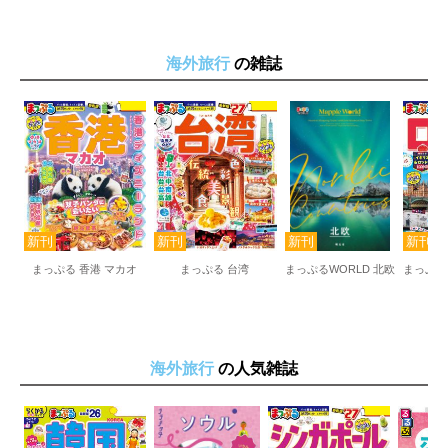
ローマからひとあしのばして
ポンペイ遺跡
カプリ島
海外旅行
の雑誌
アマルフィ
ポジターノ
チヴィタ・ディ・バニョレージョ
Firenze フィレンツェ
フィレンツェの交通
ウッフィッツィ美術館
ダヴィデ像
メディチ家
エノテカ
メルカートごはん
まっぷる 香港 マカオ
まっぷる 台湾
まっぷるWORLD 北欧
フィレンツェからひとあしのばして
Venezia ヴェネツィア
ヴェネツィアの交通
ゴンドラクルーズ
ヴェネツィア派絵画
海外旅行
の人気雑誌
バーカロめぐり
カフェ＆ジェラテリア
ヴェネツィアからひとあしのばして
Milano ミラノ