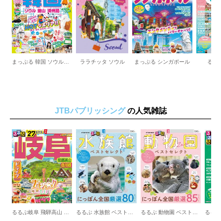
ミラノの交通
『最後の晩餐』
三大巨匠の創作
ガレリア・ヴィットリオ・エマヌエーレ2世
たちよりカフェ
現地発着ツアー
まっぷる 韓国 ソウル・釜山・済州島
ララチッタ ソウル
まっぷる シンガポール
るる
ホテルカタログ
イタリアカルチャー
サッカー
料理カタログ
JTBパブリッシング
の人気雑誌
旅の情報
索引
奥付
特別付録 4都市マップ
Italy イタリア
ヴァチカン市国～ナヴォーナ広場
スペイン広場～テルミニ駅
コロッセオ周辺
中心部
Mirano ミラノ
るるぶ岐阜 飛騨高山 白川郷
るるぶ 水族館 ベストセレクト
るるぶ 動物園 ベストセレクト