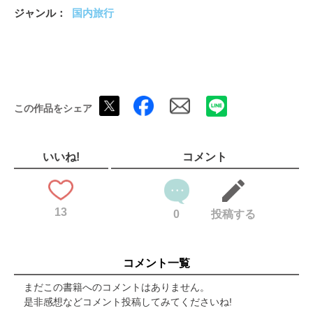
島人カルチャー文化体験
ジャンル
国内旅行
クラフト体験
おきなわで食べる
沖縄料理
沖縄居酒屋
ローカル食堂
古民家ごはん
この作品をシェア
海カフェ
森カフェ
外国人住宅カフェ
ハンバーガー
いいね!
コメント
ステーキ
タコス＆タコライス
モーニング
13
こだわりベーカリー
0
投稿する
トロピカルドリンク＆スイーツ
カラフルアイス＆ジェラート
かき氷＆ぜんざい
コメント一覧
おきなわで買う
ほめられみやげ
まだこの書籍へのコメントはありません。
地元スーパー＆ファーマーズマーケット
是非感想などコメント投稿してみてくださいね!