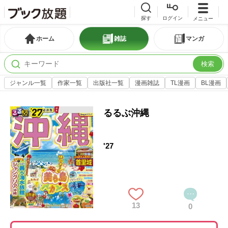
探す
ログイン
メニュー
ホーム
雑誌
マンガ
検索
ジャンル一覧
作家一覧
出版社一覧
漫画雑誌
TL漫画
BL漫画
るるぶ沖縄
'27
13
0