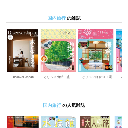
オキナワンブランドＴシャツ
セレクトショップでお気に入り探し
沖縄の手しごと やちむん
国内旅行
の雑誌
琉球ガラス／紅型／琉球漆器／琉球藍染め
リゾートホテルセレクション
エリア特集 那覇・首里・国際通り
首里城公園
古都首里さんぽ
首里グルメ＆カフェ
これであなたも沖縄ツウ！
まだある！おすすめスポット
沖縄美ら海水族館周辺・古宇利島
国営沖縄記念公園（海洋博公園）
Discover Japan
ことりっぷ 角館・盛岡 平泉・花巻・遠野
ことりっぷ 鎌倉 江ノ電
ことり
今帰仁城跡
古宇利島
古宇利島のカフェ＆レストラン
Lalamare 古宇利／ネオパーク沖縄
沖縄美ら海水族館周辺のテーマパーク
国内旅行
の人気雑誌
沖縄の原風景をおさんぽ
瀬底島
沖縄の海を安全に楽しむノウハウ３
中部