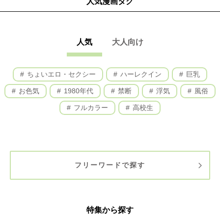
人気漫画タグ
沖縄美ら海水族館・古宇利島周辺
那覇空港周辺
那覇タウン
美浜アメリカンビレッジ／首里城公園周辺
人気
大人向け
ちょいエロ・セクシー
ハーレクイン
巨乳
お色気
1980年代
禁断
浮気
風俗
フルカラー
高校生
フリーワードで探す
特集から探す