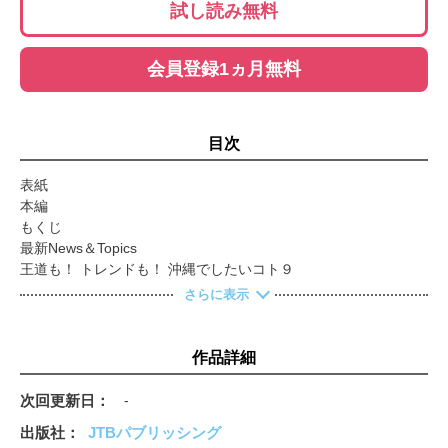
試し読み無料
会員登録1ヵ月無料
目次
表紙
本編
もくじ
最新News＆Topics
王道も！ トレンドも！ 沖縄でしたいコト９
出発前に要チェック！沖縄のキホン
さらに表示
シーズンカレンダー
３泊４日王道モデルコース
1DAYモデルプラン
作品詳細
満足度120％おきなわ大百科
おきなわで遊ぶ
次回更新日
-
マリンアクティビティ
出版社
JTBパブリッシング
フィールドアクテビティ