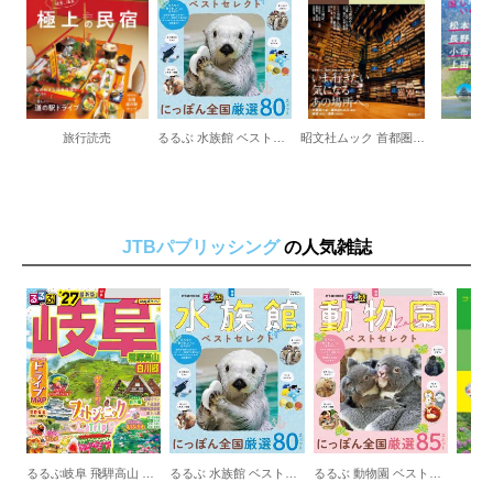
美浜アメリカンビレッジ
アメリカンなヴィンテージSHOP
港川外国人住宅街
宮城海岸
海中道路
タコライスcafeきじむなあ実食リポート！
旅行読売
るるぶ 水族館 ベストセレクト
昭文社ムック 首都圏発 日帰り 大人の小さな旅
旅
西海岸リゾート
西海岸の３大絶景岬
やちむんの里
おきなわ体験スポット
JTBパブリッシング
の人気雑誌
２大買い物スポット
オリエンタルホテル 沖縄リゾート＆スパ
南部
見るべきscene4
北部・やんばる
世界自然遺産やんばるでしたいこと３
久米島・慶良間諸島
久米島
渡嘉敷島
座間味島
るるぶ岐阜 飛騨高山 白川郷
るるぶ 水族館 ベストセレクト
るるぶ 動物園 ベストセレクト
那覇空港ガイド