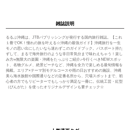
交通ガイド
さくいん
奥付
【特別付録１】沖縄２大人気スポットBOOK
雑誌説明
ジャングリア沖縄
沖縄美ら海水族館
るるぶ沖縄は、JTBパブリッシングが発行する国内旅行雑誌。【これ
【特別付録２】国際通りまるわかりBOOK
１冊でOK！憧れの旅を叶える☆沖縄の最強ガイド】沖縄旅行を一生
国際通りはこんなトコロ！
モノの思い出にしたいなら迷わずこのガイドブック。パスポート持た
超詳細MAP
ずして、まるで海外旅行のような非日常気分まで味わえちゃう！楽し
国際通り半日モデルコース
み方∞無限大の楽園・沖縄をたっぷりご紹介♪今行くべきNEWスポッ
南国スイーツ
ト、名物グルメ、絶景ビーチなど、沖縄を全力で楽しめる最旬情報を
沖縄グルメ
掲載。エリア×テーマ別モデルコースや雨の日おすすめの施設、沖縄
美ら海水族館や国際通りなどの定番名所から、穴場スポットまで、初
ひと休みカフェ
心者の方でもリピーターでもしっかり満足な一冊に。伝統工芸・紅型
島唄居酒屋
（びんがた）を使ったオリジナルデザインも要チェック☆
バラマキみやげ
牧志公設市場
カルチャー体験
壺屋やちむん通り
【特別付録３】ドライブMAP
南部・那覇空港周辺
那覇周辺・首里