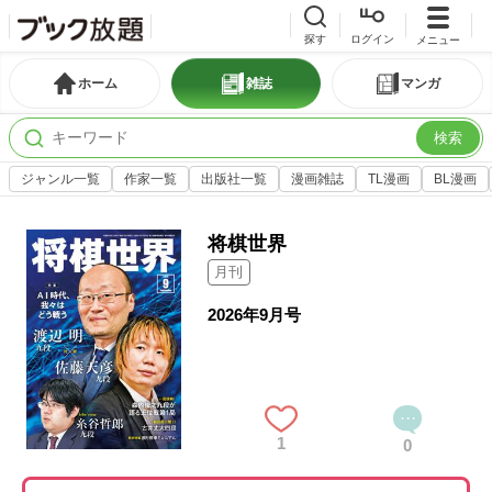
探す
ログイン
メニュー
ホーム
雑誌
マンガ
検索
ジャンル一覧
作家一覧
出版社一覧
漫画雑誌
TL漫画
BL漫画
将棋世界
月刊
2026年9月号
1
0