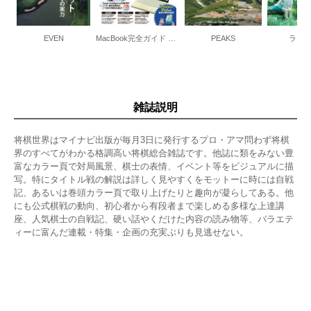
EVEN
MacBook完全ガイド 2026-2027
PEAKS
ラン
雑誌説明
将棋世界はマイナビ出版が毎月3日に発行するプロ・アマ問わず将棋
界のすべてがわかる格調高い将棋総合雑誌です。他誌に類をみない豊
富なカラー頁で対局風景、棋士の表情、イベント等をビジュアルに描
写。特にタイトル戦の解説は詳しく見やすくをモットーに時には自戦
記、あるいは巻頭カラー頁で取り上げたりと趣向が凝らしてある。他
にも公式棋戦の動向、初心者から有段者まで楽しめる多様な上達講
座、人気棋士の自戦記、硬い話やくだけた内容の読み物等、バラエテ
ィーに富んだ連載・特集・企画の充実ぶりも見逃せない。