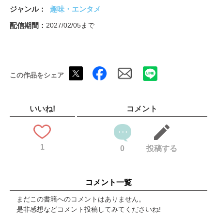
インタビュー 古井丈大四段
ジャンル
趣味・エンタメ
懸賞次の一手
特選自戦記 長谷部浩平六段
配信期間
2027/02/05まで
クイズに答えて賞品をもらおう！
広告（ALSOK）
ヒューリック杯第97期棋聖戦五番勝負第２局
ヒューリック杯第97期棋聖戦五番勝負第３局
この作品をシェア
大成建設杯第８期清麗戦五番勝負第１局
戦術特集 振り飛車ミレニアムってどうなの？
Chapter1 講座
Chapter2 好局鑑賞
いいね!
コメント
教えて！キムラ先生
プロが教える力戦対処法
広告（マイナビ出版）
1
第39期竜王戦
0
投稿する
免状授与者氏名
第85期順位戦
研修会トーナメント
コメント一覧
プロ棋界の最新定跡
ヒューリック杯白玲戦・女流順位戦の動き
まだこの書籍へのコメントはありません。
注目棋戦の動き
是非感想などコメント投稿してみてくださいね!