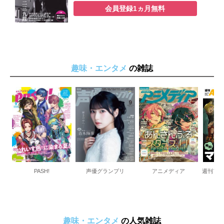
会員登録1ヵ月無料
趣味・エンタメ
の雑誌
PASH!
声優グランプリ
アニメディア
週刊ア
趣味・エンタメ
の人気雑誌