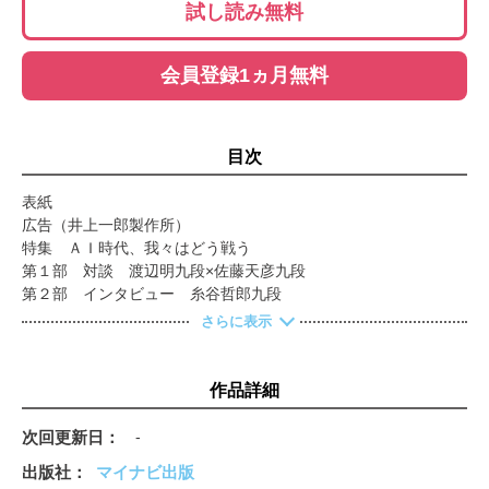
試し読み無料
会員登録1ヵ月無料
目次
表紙
広告（井上一郎製作所）
特集 ＡＩ時代、我々はどう戦う
第１部 対談 渡辺明九段×佐藤天彦九段
第２部 インタビュー 糸谷哲郎九段
広告（日本将棋連盟）
さらに表示
一局詳解 伊藤園お～いお茶杯第67期王位戦七番勝負第１局
広告（別冊付き定期購読）
懸賞詰将棋
作品詳細
目次
リレーエッセイ 松下舞琳女流初段
次回更新日
-
広告（稲城市役所）
出版社
マイナビ出版
暑中見舞い広告