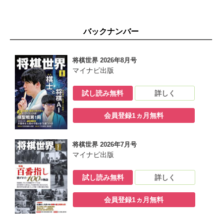
奨励会三段リーグ
奨励会の動き
棋力アップの処方箋 講座
バックナンバー
ホンマにやさしい３手５手詰
ステップアップ７手９手詰
詰将棋サロン
将棋世界 2026年8月号
昇段コース
マイナビ出版
３～９手詰 解答と解説
棋神ラーニングモニター
試し読み無料
詳しく
観る将ミル子の推しライフ
広告（東西将棋会館道場）
会員登録1ヵ月無料
懸賞問題解答と解説
次号予告
広告（インターカラー）
将棋世界 2026年7月号
広告（Vida Apps）
マイナビ出版
試し読み無料
詳しく
会員登録1ヵ月無料